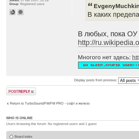
Joined:
07 Apr 2007, 22:28
Group:
Registered users
EvgenyMuchkin
В каких предел
В любых, пока ОУ
http://ru.wikipe
Многого нет здесь:
ht
Display posts from previous:
Post a reply
Return to TurboSound/FM/FM PRO - софт и железо
WHO IS ONLINE
Users browsing this forum: No registered users and 1 guest
Board index