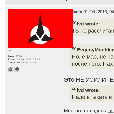
by
lvd
» 01 Feb 2013, 04
lvd wrote:
TS не рассчита
EvgenyMuchkin
lvd
Но, ё-маё, не н
Posts:
1786
Joined:
07 Apr 2007, 22:28
после него. Нах
Group:
Registered users
Это НЕ УСИЛИТЕ
lvd wrote:
Надо втыкать в 
Многого нет здесь:
ht