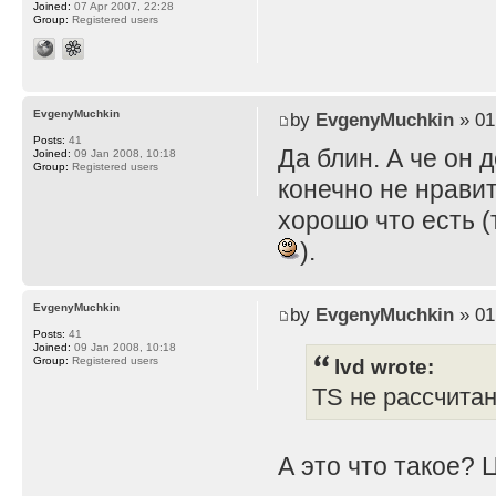
Joined:
07 Apr 2007, 22:28
Group:
Registered users
EvgenyMuchkin
by
EvgenyMuchkin
» 01
Posts:
41
Да блин. А че он 
Joined:
09 Jan 2008, 10:18
Group:
Registered users
конечно не нравит
хорошо что есть (
).
EvgenyMuchkin
by
EvgenyMuchkin
» 01
Posts:
41
Joined:
09 Jan 2008, 10:18
lvd wrote:
Group:
Registered users
TS не рассчита
А это что такое? 