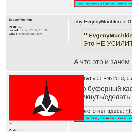
EvgenyMuchkin
by
EvgenyMuchkin
» 01
Posts:
41
Joined:
09 Jan 2008, 10:18
EvgenyMuchkin
Group:
Registered users
Это НЕ УСИЛИ
А что это и зачем
by
lvd
» 01 Feb 2013, 05
Это буферный каск
замкнуть/сделать 
Многого нет здесь:
ht
lvd
Posts:
1786