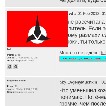
Че делать, куда 
by
lvd
» 01 Feb 2013, 01
TS не рассчитана
усилитель. Если п
потому размахи с
резюки, ты тольк
lvd
Многого нет здесь:
ht
Posts:
1786
Joined:
07 Apr 2007, 22:28
Group:
Registered users
EvgenyMuchkin
by
EvgenyMuchkin
» 01
Posts:
41
Что уменьшил ко
Joined:
09 Jan 2008, 10:18
Group:
Registered users
понимаю. Но, ё-ма
громче, чем после