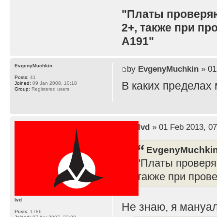
"Платы проверя
2+, также при п
A191"
EvgenyMuchkin
by
EvgenyMuchkin
» 01
Posts:
41
В каких пределах
Joined:
09 Jan 2008, 10:18
Group:
Registered users
by
lvd
» 01 Feb 2013, 07
EvgenyMuchkin
"Платы проверя
также при пров
lvd
Не знаю, я мануал
Posts:
1786