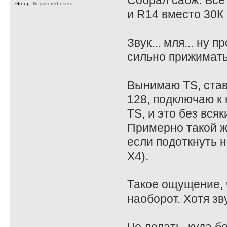
Собрал сабж. Все
Group:
Registered users
и R14 вместо 30К 
Звук... мля... ну
сильно прижимать
Вынимаю TS, став
128, подключаю к 
TS, и это без всяк
Примерно такой ж
если подоткнуть на
X4).
Такое ощущение, ч
наоборот. Хотя зв