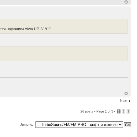
ются наушники Aiwa HP-A191"
Next
26 posts •
Page
1
of
3
•
1
2
3
Jump to: