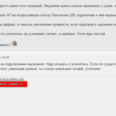
у просто шепот еле слышный. Наушники нужно сильно прижимать к ушам, 
лю AY во второэтажную платку Пентагона 128, подключаю к ней наушники
 эффект, в смысле увеличения громкости, если подоткнуть наушники не к
что усилитель не усиливает сигнал, а наоборот. Хотя звук чистый.
бежать?
, 01:09
 на подключение наушников. Надо втыкать в усилитель. Если по сущест
тати, уменьшив резюки, ты только уменьшил коэфф. усиления.
tp://lvd.nedopc.com