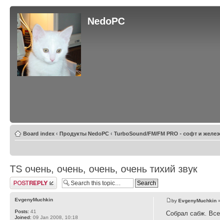
NedoPC
Board index
‹
Продукты NedoPC
‹
TurboSound/FM/FM PRO - софт и желез
TS очень, очень, очень, очень тихий звук
Post a reply
EvgenyMuchkin
by
EvgenyMuchkin
»
Posts:
41
Собрал сабж. Все
Joined:
09 Jan 2008, 10:18