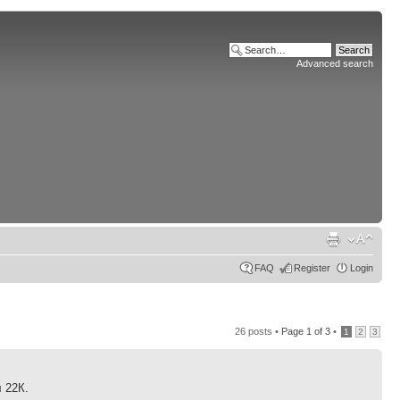
Advanced search
FAQ
Register
Login
26 posts •
Page
1
of
3
•
1
2
3
 22К.