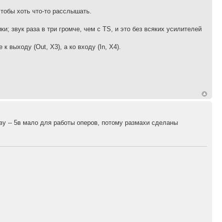
чтобы хоть что-то расслышать.
; звук раза в три громче, чем с TS, и это без всяких усилителей
 выходу (Out, X3), а ко входу (In, X4).
ву -- 5в мало для работы оперов, потому размахи сделаны