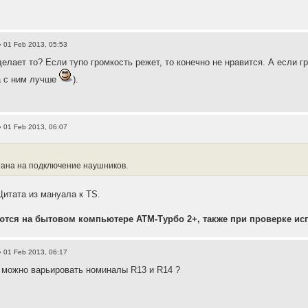
 01 Feb 2013, 05:53
делает то? Если тупо громкость режет, то конечно не нравится. А если г
а с ним лучше
).
 01 Feb 2013, 06:07
тана на подключение наушников.
Цитата из мануала к TS.
тся на бытовом компьютере АТМ-Турбо 2+, также при проверке ис
 01 Feb 2013, 06:17
 можно варьировать номиналы R13 и R14 ?