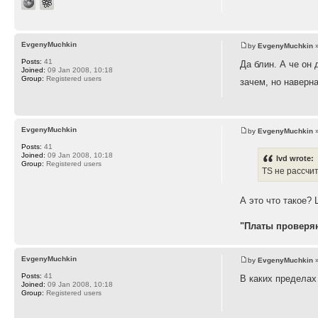
EvgenyMuchkin
by
EvgenyMuchkin
»
Posts:
41
Да блин. А че он 
Joined:
09 Jan 2008, 10:18
Group:
Registered users
зачем, но наверн
EvgenyMuchkin
by
EvgenyMuchkin
»
Posts:
41
Joined:
09 Jan 2008, 10:18
lvd wrote:
Group:
Registered users
TS не рассчи
А это что такое? 
"Платы проверяю
EvgenyMuchkin
by
EvgenyMuchkin
»
Posts:
41
В каких пределах
Joined:
09 Jan 2008, 10:18
Group:
Registered users