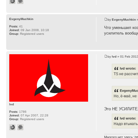
EvgenyMuchkin
by
EvgenyMuchkin
»
Posts:
41
Что уменьшил коэ
Joined:
09 Jan 2008, 10:18
усилитель вообщ
Group:
Registered users
by
lvd
» 01 Feb 2013
lvd wrote:
TS не рассчи
EvgenyMuc
Но, ё-маё, не
lvd
Это НЕ УСИЛИТЕ
Posts:
1786
Joined:
07 Apr 2007, 22:28
lvd wrote:
Group:
Registered users
Надо втыкать
Многого нет здесь:
ht