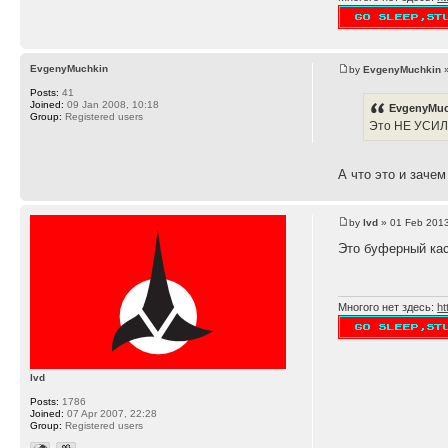
EvgenyMuchkin
by
EvgenyMuchkin
»
Posts:
41
Joined:
09 Jan 2008, 10:18
EvgenyMuc
Group:
Registered users
Это НЕ УСИ
А что это и заче
by
lvd
» 01 Feb 2013
Это буферный кас
Многого нет здесь:
ht
lvd
Posts:
1786
Joined:
07 Apr 2007, 22:28
Group:
Registered users