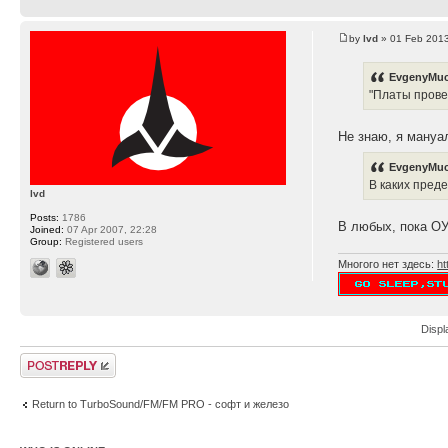
by
lvd
» 01 Feb 2013
EvgenyMuc
"Платы прове
Не знаю, я мануа
EvgenyMuc
В каких пред
lvd
Posts:
1786
В любых, пока ОУ
Joined:
07 Apr 2007, 22:28
Group:
Registered users
Многого нет здесь:
ht
Displ
Post a reply
Return to TurboSound/FM/FM PRO - софт и железо