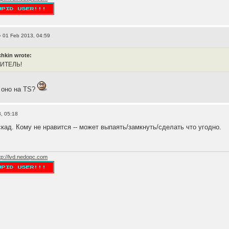
 01 Feb 2013, 04:59
hkin wrote:
ЛИТЕЛЬ!
м оно на TS?
, 05:18
кад. Кому не нравится -- может выпаять/замкнуть/сделать что угодно.
tp://lvd.nedopc.com