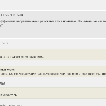
 01 Feb 2013, 04:04
ффициент неправильными резюками это я понимаю. Но, ё-маё, не настоль
е?
, 04:19
тана на подключение наушников.
hkin wrote:
 настолько же, что до усилителя звук громче, чем после него. Нах такой усил
ЛЬ!
 в усилитель.
tp://lvd.nedopc.com