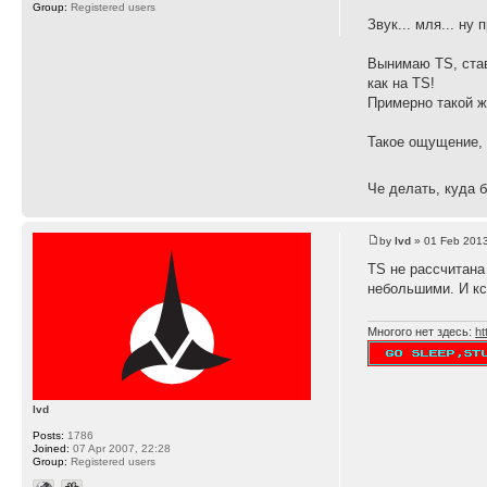
Group:
Registered users
Звук... мля... н
Вынимаю TS, став
как на TS!
Примерно такой же
Такое ощущение, 
Че делать, куда 
by
lvd
» 01 Feb 2013
TS не рассчитана
небольшими. И кс
Многого нет здесь:
ht
lvd
Posts:
1786
Joined:
07 Apr 2007, 22:28
Group:
Registered users