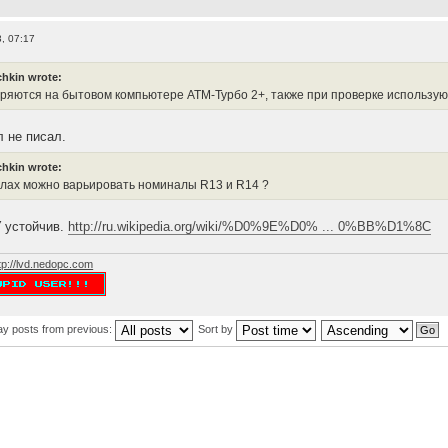
, 07:17
hkin wrote:
ряются на бытовом компьютере АТМ-Турбо 2+, также при проверке использу
л не писал.
hkin wrote:
елах можно варьировать номиналы R13 и R14 ?
 устойчив.
http://ru.wikipedia.org/wiki/%D0%9E%D0% ... 0%BB%D1%8C
tp://lvd.nedopc.com
ay posts from previous:
Sort by