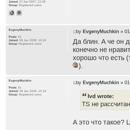
Joined:
07 Apr 2007, 22:28
Group:
Registered users
EvgenyMuchkin
by
EvgenyMuchkin
» 01
Posts:
41
Да блин. А че он 
Joined:
09 Jan 2008, 10:18
Group:
Registered users
конечно не нравит
хорошо что есть (
).
EvgenyMuchkin
by
EvgenyMuchkin
» 01
Posts:
41
Joined:
09 Jan 2008, 10:18
lvd wrote:
Group:
Registered users
TS не рассчита
А это что такое? 