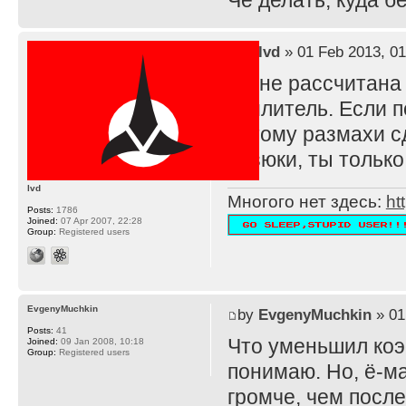
Че делать, куда 
by
lvd
» 01 Feb 2013, 01
TS не рассчитана
усилитель. Если п
потому размахи с
резюки, ты тольк
lvd
Многого нет здесь:
ht
Posts:
1786
Joined:
07 Apr 2007, 22:28
Group:
Registered users
EvgenyMuchkin
by
EvgenyMuchkin
» 01
Posts:
41
Что уменьшил ко
Joined:
09 Jan 2008, 10:18
Group:
Registered users
понимаю. Но, ё-ма
громче, чем после