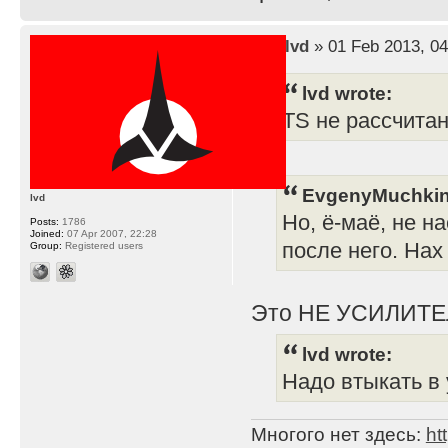
by
lvd
» 01 Feb 2013, 04
lvd wrote:
TS не рассчита
EvgenyMuchkin
lvd
Но, ё-маё, не н
Posts:
1786
Joined:
07 Apr 2007, 22:28
после него. Нах
Group:
Registered users
Это НЕ УСИЛИТЕ
lvd wrote:
Надо втыкать в 
Многого нет здесь:
ht