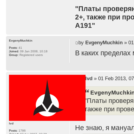
"Платы проверя
2+, также при п
A191"
EvgenyMuchkin
by
EvgenyMuchkin
» 01
Posts:
41
В каких пределах
Joined:
09 Jan 2008, 10:18
Group:
Registered users
by
lvd
» 01 Feb 2013, 07
EvgenyMuchkin
"Платы проверя
также при пров
lvd
Не знаю, я мануал
Posts:
1786