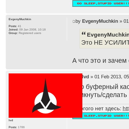
EvgenyMuchkin
by
EvgenyMuchkin
» 01
Posts:
41
Joined:
09 Jan 2008, 10:18
EvgenyMuchkin
Group:
Registered users
Это НЕ УСИЛИ
А что это и зачем
by
lvd
» 01 Feb 2013, 05
Это буферный каск
замкнуть/сделать 
Многого нет здесь:
ht
lvd
Posts:
1786