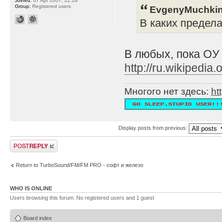
Joined:
07 Apr 2007, 22:28
Group:
Registered users
EvgenyMuchkin
В каких предел
В любых, пока ОУ
http://ru.wikipe
Многого нет здесь:
ht
Display posts from previous:
Post a reply
Return to TurboSound/FM/FM PRO - софт и железо
WHO IS ONLINE
Users browsing this forum: No registered users and 1 guest
Board index