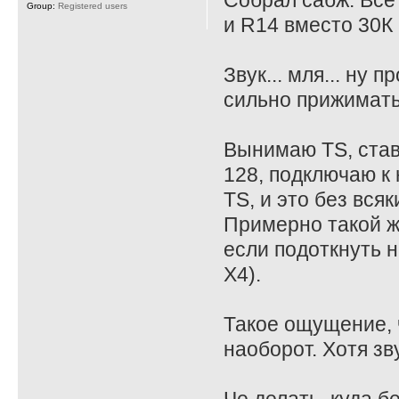
Собрал сабж. Все
Group:
Registered users
и R14 вместо 30К 
Звук... мля... ну
сильно прижимать
Вынимаю TS, став
128, подключаю к 
TS, и это без всяк
Примерно такой ж
если подоткнуть на
X4).
Такое ощущение, ч
наоборот. Хотя зв