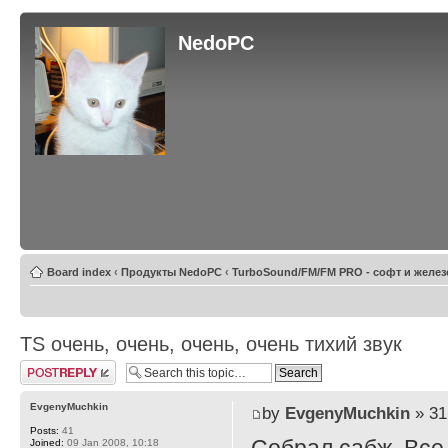
NedoPC
Board index
‹
Продукты NedoPC
‹
TurboSound/FM/FM PRO - софт и желез
TS очень, очень, очень, очень тихий звук
Post a reply
EvgenyMuchkin
by
EvgenyMuchkin
» 31
Posts:
41
Joined:
09 Jan 2008, 10:18