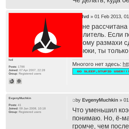
Че делать, куда 
by
lvd
» 01 Feb 2013, 01
TS не рассчитана
усилитель. Если п
потому размахи с
резюки, ты тольк
lvd
Многого нет здесь:
ht
Posts:
1786
Joined:
07 Apr 2007, 22:28
Group:
Registered users
EvgenyMuchkin
by
EvgenyMuchkin
» 01
Posts:
41
Что уменьшил ко
Joined:
09 Jan 2008, 10:18
Group:
Registered users
понимаю. Но, ё-ма
громче, чем после