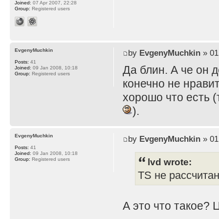
Joined:
07 Apr 2007, 22:28
Group:
Registered users
EvgenyMuchkin
by
EvgenyMuchkin
» 01
Posts:
41
Да блин. А че он 
Joined:
09 Jan 2008, 10:18
Group:
Registered users
конечно не нравит
хорошо что есть (
).
EvgenyMuchkin
by
EvgenyMuchkin
» 01
Posts:
41
Joined:
09 Jan 2008, 10:18
lvd wrote:
Group:
Registered users
TS не рассчита
А это что такое? 