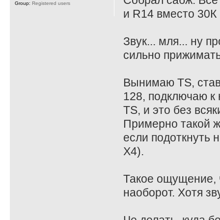
Собрал сабж. Все
Group:
Registered users
и R14 вместо 30К 
Звук... мля... ну
сильно прижимать
Вынимаю TS, став
128, подключаю к 
TS, и это без всяк
Примерно такой ж
если подоткнуть на
X4).
Такое ощущение, ч
наоборот. Хотя зв