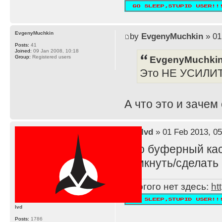
EvgenyMuchkin
by
EvgenyMuchkin
» 01
Posts:
41
Joined:
09 Jan 2008, 10:18
EvgenyMuchkin
Group:
Registered users
Это НЕ УСИЛИ
А что это и зачем
by
lvd
» 01 Feb 2013, 05
Это буферный каск
замкнуть/сделать 
Многого нет здесь:
ht
lvd
Posts:
1786