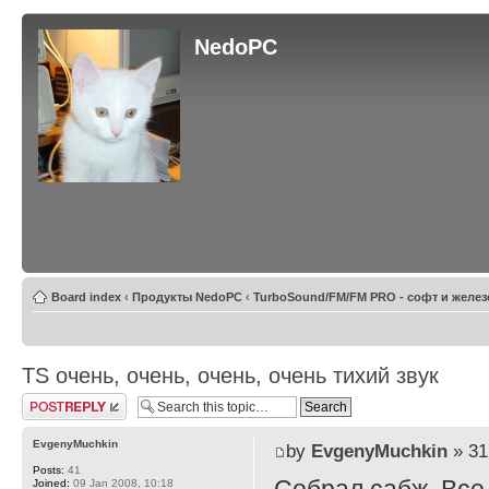
NedoPC
Board index
‹
Продукты NedoPC
‹
TurboSound/FM/FM PRO - софт и желез
TS очень, очень, очень, очень тихий звук
Post a reply
EvgenyMuchkin
by
EvgenyMuchkin
» 31
Posts:
41
Joined:
09 Jan 2008, 10:18