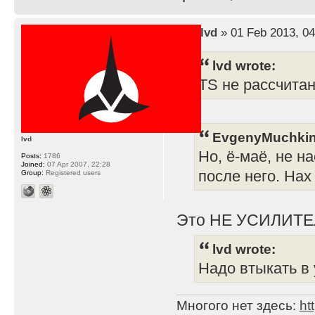
by
lvd
» 01 Feb 2013, 04
lvd wrote:
TS не рассчита
EvgenyMuchkin
lvd
Но, ё-маё, не н
Posts:
1786
Joined:
07 Apr 2007, 22:28
после него. Нах
Group:
Registered users
Это НЕ УСИЛИТЕ
lvd wrote:
Надо втыкать в 
Многого нет здесь:
ht