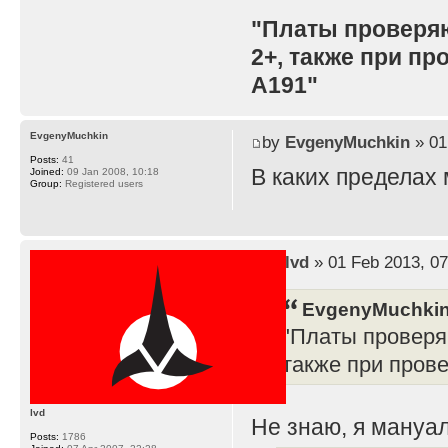
"Платы проверя
2+, также при п
A191"
EvgenyMuchkin
by
EvgenyMuchkin
» 01
Posts:
41
В каких пределах
Joined:
09 Jan 2008, 10:18
Group:
Registered users
by
lvd
» 01 Feb 2013, 07
EvgenyMuchkin
"Платы проверя
также при пров
lvd
Не знаю, я мануал
Posts:
1786