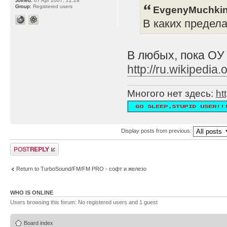
Joined:
07 Apr 2007, 22:28
Group:
Registered users
EvgenyMuchkin
В каких предел
В любых, пока ОУ
http://ru.wikipe
Многого нет здесь:
ht
Display posts from previous:
Post a reply
Return to TurboSound/FM/FM PRO - софт и железо
WHO IS ONLINE
Users browsing this forum: No registered users and 1 guest
Board index