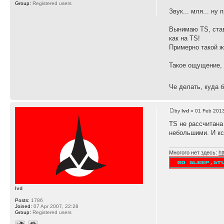
Group:
Registered users
Звук... мля... н
Вынимаю TS, став
как на TS!
Примерно такой же
Такое ощущение, 
Че делать, куда 
by
lvd
» 01 Feb 2013
TS не рассчитана
небольшими. И кс
Многого нет здесь:
ht
lvd
Posts:
1786
Joined:
07 Apr 2007, 22:28
Group:
Registered users