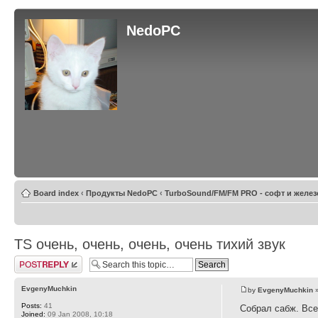
NedoPC
Board index
‹
Продукты NedoPC
‹
TurboSound/FM/FM PRO - софт и желез
TS очень, очень, очень, очень тихий звук
Post a reply
EvgenyMuchkin
by
EvgenyMuchkin
»
Posts:
41
Собрал сабж. Все
Joined:
09 Jan 2008, 10:18