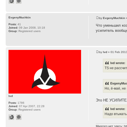
EvgenyMuchkin
by
EvgenyMuchkin
»
Posts:
41
Что уменьшил коэ
Joined:
09 Jan 2008, 10:18
усилитель вообщ
Group:
Registered users
by
lvd
» 01 Feb 2013
lvd wrote:
TS не рассчи
EvgenyMuc
Но, ё-маё, не
lvd
Это НЕ УСИЛИТЕ
Posts:
1786
Joined:
07 Apr 2007, 22:28
lvd wrote:
Group:
Registered users
Надо втыкать
Многого нет здесь:
ht