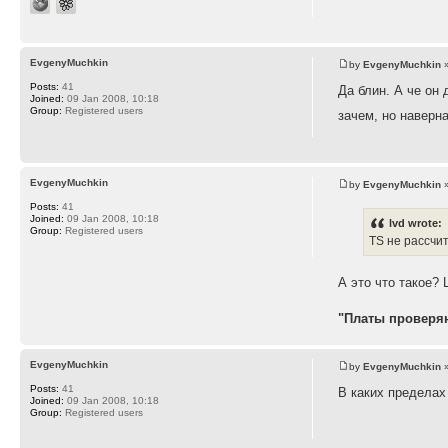
EvgenyMuchkin
by
EvgenyMuchkin
»
Posts:
41
Да блин. А че он 
Joined:
09 Jan 2008, 10:18
Group:
Registered users
зачем, но наверн
EvgenyMuchkin
by
EvgenyMuchkin
»
Posts:
41
Joined:
09 Jan 2008, 10:18
lvd wrote:
Group:
Registered users
TS не рассчи
А это что такое? 
"Платы проверяю
EvgenyMuchkin
by
EvgenyMuchkin
»
Posts:
41
В каких пределах
Joined:
09 Jan 2008, 10:18
Group:
Registered users