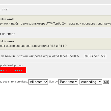
, 07:17
hkin wrote:
ряются на бытовом компьютере АТМ-Турбо 2+, также при проверке использу
л не писал.
hkin wrote:
елах можно варьировать номиналы R13 и R14 ?
 устойчив.
http://ru.wikipedia.org/wiki/%D0%9E%D0% ... 0%BB%D1%8C
tp://lvd.nedopc.com
ay posts from previous:
Sort by