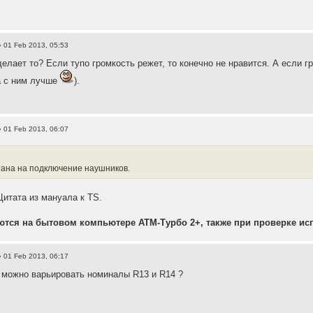
 01 Feb 2013, 05:53
делает то? Если тупо громкость режет, то конечно не нравится. А если г
а с ним лучше
).
 01 Feb 2013, 06:07
тана на подключение наушников.
Цитата из мануала к TS.
тся на бытовом компьютере АТМ-Турбо 2+, также при проверке ис
 01 Feb 2013, 06:17
 можно варьировать номиналы R13 и R14 ?