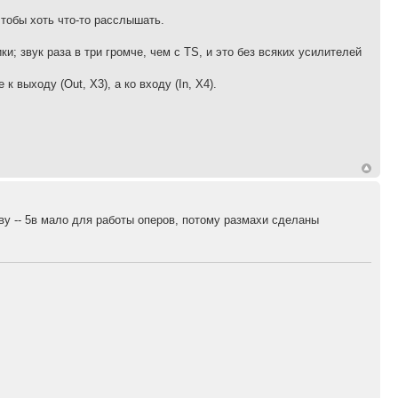
чтобы хоть что-то расслышать.
; звук раза в три громче, чем с TS, и это без всяких усилителей
 выходу (Out, X3), а ко входу (In, X4).
ву -- 5в мало для работы оперов, потому размахи сделаны