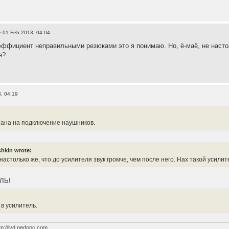
 01 Feb 2013, 04:04
ффициент неправильными резюками это я понимаю. Но, ё-маё, не настоль
е?
, 04:19
тана на подключение наушников.
hkin wrote:
 настолько же, что до усилителя звук громче, чем после него. Нах такой усил
ЛЬ!
 в усилитель.
tp://lvd.nedopc.com