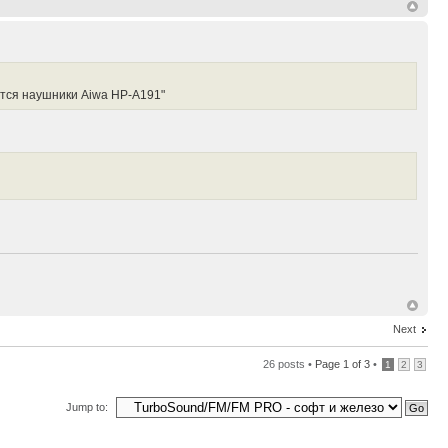
ются наушники Aiwa HP-A191"
Next
26 posts •
Page
1
of
3
•
1
2
3
Jump to: