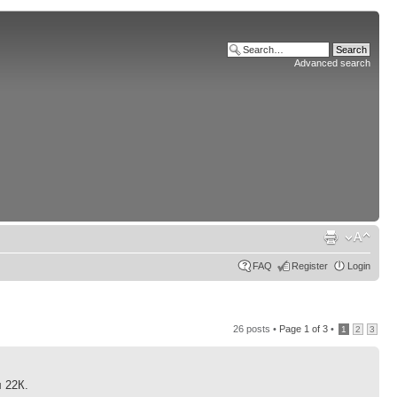
Advanced search
FAQ
Register
Login
26 posts •
Page
1
of
3
•
1
2
3
 22К.