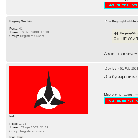
EvgenyMuchkin
by
EvgenyMuchkin
»
Posts:
41
Joined:
09 Jan 2008, 10:18
EvgenyMuc
Group:
Registered users
Это НЕ УСИ
А что это и заче
by
lvd
» 01 Feb 2013
Это буферный кас
Многого нет здесь:
ht
lvd
Posts:
1786
Joined:
07 Apr 2007, 22:28
Group:
Registered users