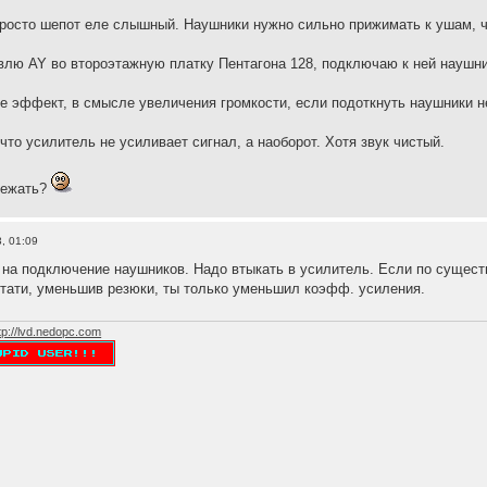
у просто шепот еле слышный. Наушники нужно сильно прижимать к ушам, 
лю AY во второэтажную платку Пентагона 128, подключаю к ней наушники
 эффект, в смысле увеличения громкости, если подоткнуть наушники не к
что усилитель не усиливает сигнал, а наоборот. Хотя звук чистый.
бежать?
, 01:09
 на подключение наушников. Надо втыкать в усилитель. Если по сущест
тати, уменьшив резюки, ты только уменьшил коэфф. усиления.
tp://lvd.nedopc.com