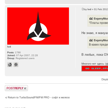
by
lvd
» 01 Feb 2013
EvgenyMuc
"Платы прове
Не знаю, я мануа
EvgenyMuc
В каких пред
lvd
Posts:
1786
В любых, пока ОУ
Joined:
07 Apr 2007, 22:28
Group:
Registered users
Многого нет здесь:
ht
Displ
Post a reply
Return to TurboSound/FM/FM PRO - софт и железо