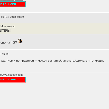
 01 Feb 2013, 04:59
hkin wrote:
ЛИТЕЛЬ!
м оно на TS?
, 05:18
кад. Кому не нравится -- может выпаять/замкнуть/сделать что угодно.
tp://lvd.nedopc.com