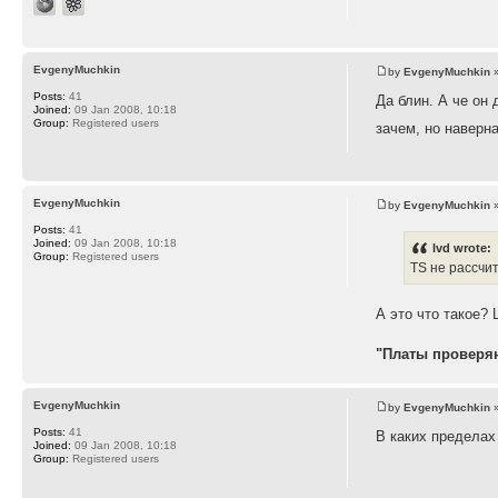
EvgenyMuchkin
by
EvgenyMuchkin
»
Posts:
41
Да блин. А че он 
Joined:
09 Jan 2008, 10:18
Group:
Registered users
зачем, но наверн
EvgenyMuchkin
by
EvgenyMuchkin
»
Posts:
41
Joined:
09 Jan 2008, 10:18
lvd wrote:
Group:
Registered users
TS не рассчи
А это что такое? 
"Платы проверяю
EvgenyMuchkin
by
EvgenyMuchkin
»
Posts:
41
В каких пределах
Joined:
09 Jan 2008, 10:18
Group:
Registered users