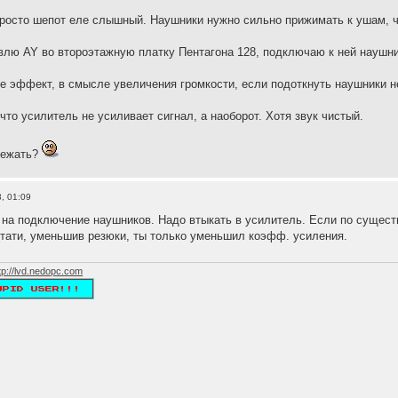
у просто шепот еле слышный. Наушники нужно сильно прижимать к ушам, 
лю AY во второэтажную платку Пентагона 128, подключаю к ней наушники
 эффект, в смысле увеличения громкости, если подоткнуть наушники не к
что усилитель не усиливает сигнал, а наоборот. Хотя звук чистый.
бежать?
, 01:09
 на подключение наушников. Надо втыкать в усилитель. Если по сущест
тати, уменьшив резюки, ты только уменьшил коэфф. усиления.
tp://lvd.nedopc.com