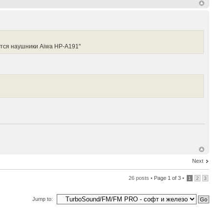
ются наушники Aiwa HP-A191"
Next
26 posts •
Page
1
of
3
•
1
2
3
Jump to: