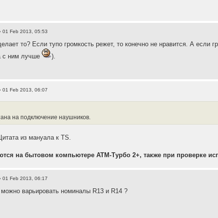
 01 Feb 2013, 05:53
делает то? Если тупо громкость режет, то конечно не нравится. А если г
а с ним лучше
).
 01 Feb 2013, 06:07
тана на подключение наушников.
Цитата из мануала к TS.
тся на бытовом компьютере АТМ-Турбо 2+, также при проверке ис
 01 Feb 2013, 06:17
 можно варьировать номиналы R13 и R14 ?