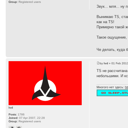
Group:
Registered users
Звук... мля... н
Вынимаю TS, став
как на TS!
Примерно такой же
Такое ощущение, 
Че делать, куда 
by
lvd
» 01 Feb 2013
TS не рассчитана
небольшими. И кс
Многого нет здесь:
ht
lvd
Posts:
1786
Joined:
07 Apr 2007, 22:28
Group:
Registered users