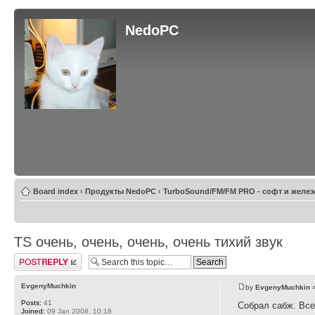
NedoPC
Board index
‹
Продукты NedoPC
‹
TurboSound/FM/FM PRO - софт и желез
TS очень, очень, очень, очень тихий звук
Post a reply
EvgenyMuchkin
by
EvgenyMuchkin
»
Posts:
41
Собрал сабж. Все
Joined:
09 Jan 2008, 10:18