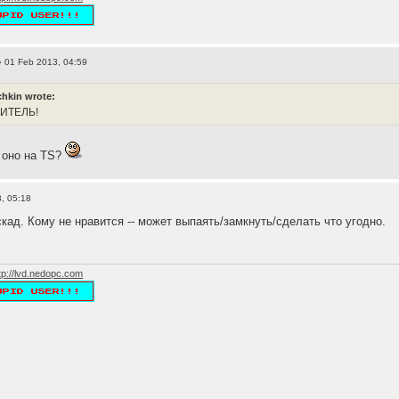
 01 Feb 2013, 04:59
hkin wrote:
ЛИТЕЛЬ!
м оно на TS?
, 05:18
кад. Кому не нравится -- может выпаять/замкнуть/сделать что угодно.
tp://lvd.nedopc.com