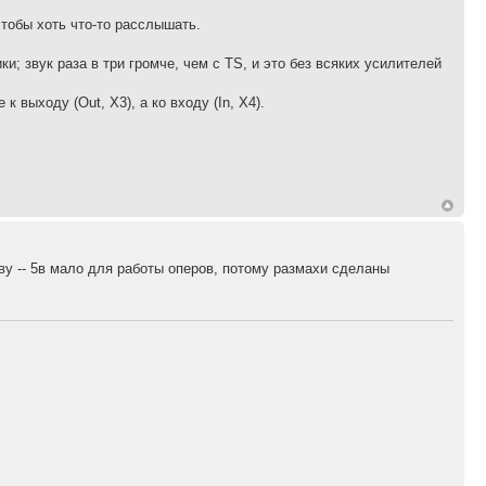
чтобы хоть что-то расслышать.
; звук раза в три громче, чем с TS, и это без всяких усилителей
 выходу (Out, X3), а ко входу (In, X4).
ву -- 5в мало для работы оперов, потому размахи сделаны