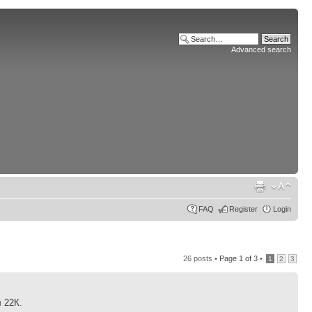
Advanced search
FAQ
Register
Login
26 posts •
Page
1
of
3
•
1
2
3
 22К.