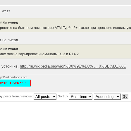
, 07:17
hkin wrote:
ряются на бытовом компьютере АТМ-Турбо 2+, также при проверке использу
л не писал.
hkin wrote:
елах можно варьировать номиналы R13 и R14 ?
 устойчив.
http://ru.wikipedia.org/wiki/%D0%9E%D0% ... 0%BB%D1%8C
tp://lvd.nedopc.com
ay posts from previous:
Sort by