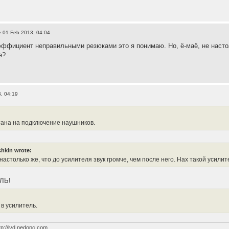
 01 Feb 2013, 04:04
ффициент неправильными резюками это я понимаю. Но, ё-маё, не настоль
е?
, 04:19
тана на подключение наушников.
hkin wrote:
 настолько же, что до усилителя звук громче, чем после него. Нах такой усил
ЛЬ!
 в усилитель.
tp://lvd.nedopc.com