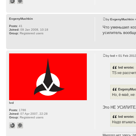
EvgenyMuchkin
by
EvgenyMuchkin
»
Posts:
41
Что уменьшил коэ
Joined:
09 Jan 2008, 10:18
усилитель вообщ
Group:
Registered users
by
lvd
» 01 Feb 2013
lvd wrote:
TS не рассчи
EvgenyMuc
Но, ё-маё, не
lvd
Это НЕ УСИЛИТЕ
Posts:
1786
Joined:
07 Apr 2007, 22:28
lvd wrote:
Group:
Registered users
Надо втыкать
Многого нет здесь:
ht