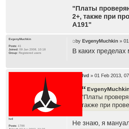
"Платы проверя
2+, также при п
A191"
EvgenyMuchkin
by
EvgenyMuchkin
» 01
Posts:
41
В каких пределах
Joined:
09 Jan 2008, 10:18
Group:
Registered users
by
lvd
» 01 Feb 2013, 07
EvgenyMuchkin
"Платы проверя
также при пров
lvd
Не знаю, я мануал
Posts:
1786