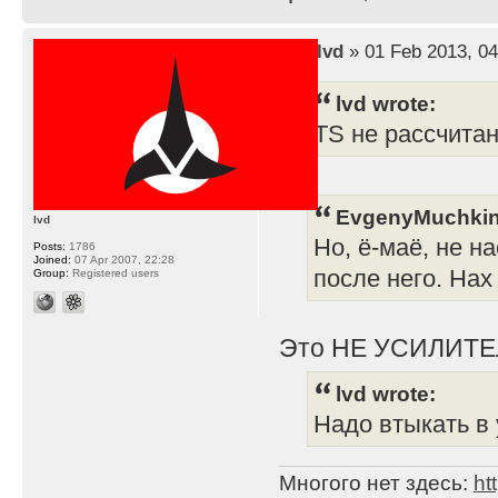
by
lvd
» 01 Feb 2013, 04
lvd wrote:
TS не рассчита
EvgenyMuchkin
lvd
Но, ё-маё, не н
Posts:
1786
Joined:
07 Apr 2007, 22:28
после него. Нах
Group:
Registered users
Это НЕ УСИЛИТЕ
lvd wrote:
Надо втыкать в 
Многого нет здесь:
ht