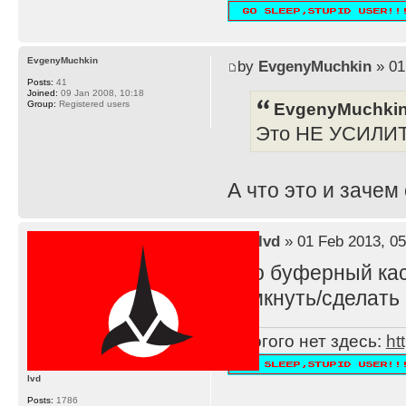
EvgenyMuchkin
by
EvgenyMuchkin
» 01
Posts:
41
Joined:
09 Jan 2008, 10:18
EvgenyMuchkin
Group:
Registered users
Это НЕ УСИЛИ
А что это и зачем
by
lvd
» 01 Feb 2013, 05
Это буферный каск
замкнуть/сделать 
Многого нет здесь:
ht
lvd
Posts:
1786