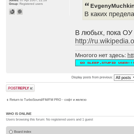
Joined:
07 Apr 2007, 22:28
Group:
Registered users
EvgenyMuchkin
В каких предел
В любых, пока ОУ
http://ru.wikipe
Многого нет здесь:
ht
Display posts from previous:
Post a reply
Return to TurboSound/FM/FM PRO - софт и железо
WHO IS ONLINE
Users browsing this forum: No registered users and 1 guest
Board index