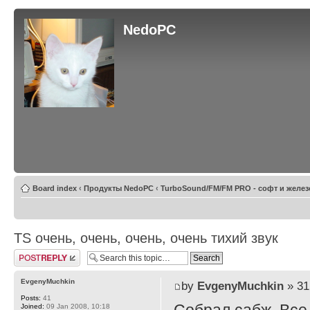
NedoPC
Board index
‹
Продукты NedoPC
‹
TurboSound/FM/FM PRO - софт и желез
TS очень, очень, очень, очень тихий звук
Post a reply
EvgenyMuchkin
by
EvgenyMuchkin
» 31
Posts:
41
Joined:
09 Jan 2008, 10:18