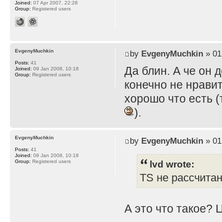
Joined:
07 Apr 2007, 22:28
Group:
Registered users
EvgenyMuchkin
by
EvgenyMuchkin
» 01
Posts:
41
Да блин. А че он 
Joined:
09 Jan 2008, 10:18
Group:
Registered users
конечно не нравит
хорошо что есть (
).
EvgenyMuchkin
by
EvgenyMuchkin
» 01
Posts:
41
Joined:
09 Jan 2008, 10:18
lvd wrote:
Group:
Registered users
TS не рассчита
А это что такое? 