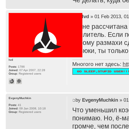
Че делать, куда 
by
lvd
» 01 Feb 2013, 01
TS не рассчитана
усилитель. Если п
потому размахи с
резюки, ты тольк
lvd
Многого нет здесь:
ht
Posts:
1786
Joined:
07 Apr 2007, 22:28
Group:
Registered users
EvgenyMuchkin
by
EvgenyMuchkin
» 01
Posts:
41
Что уменьшил ко
Joined:
09 Jan 2008, 10:18
Group:
Registered users
понимаю. Но, ё-ма
громче, чем после