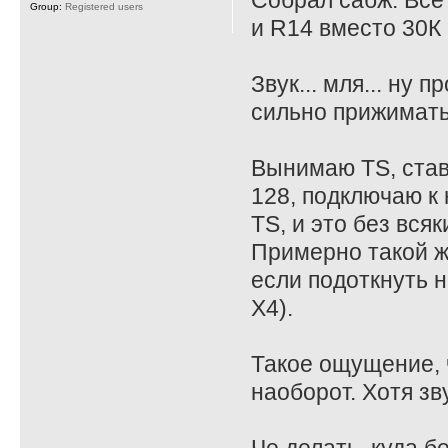
Собрал сабж. Все
Group:
Registered users
и R14 вместо 30К 
Звук... мля... ну
сильно прижимать
Вынимаю TS, став
128, подключаю к 
TS, и это без всяк
Примерно такой ж
если подоткнуть на
X4).
Такое ощущение, ч
наоборот. Хотя зв