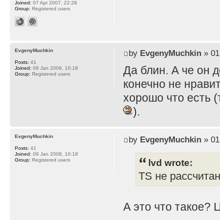
Joined:
07 Apr 2007, 22:28
Group:
Registered users
EvgenyMuchkin
by
EvgenyMuchkin
» 01
Posts:
41
Да блин. А че он 
Joined:
09 Jan 2008, 10:18
Group:
Registered users
конечно не нравит
хорошо что есть (
).
EvgenyMuchkin
by
EvgenyMuchkin
» 01
Posts:
41
Joined:
09 Jan 2008, 10:18
lvd wrote:
Group:
Registered users
TS не рассчита
А это что такое? 