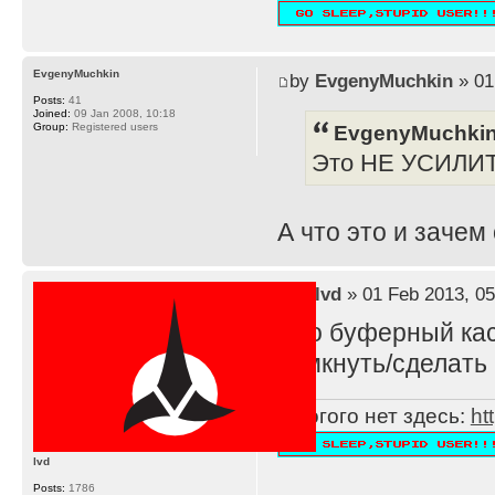
EvgenyMuchkin
by
EvgenyMuchkin
» 01
Posts:
41
Joined:
09 Jan 2008, 10:18
EvgenyMuchkin
Group:
Registered users
Это НЕ УСИЛИ
А что это и зачем
by
lvd
» 01 Feb 2013, 05
Это буферный каск
замкнуть/сделать 
Многого нет здесь:
ht
lvd
Posts:
1786