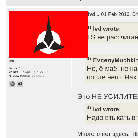
by
lvd
» 01 Feb 2013, 04
lvd wrote:
TS не рассчита
EvgenyMuchkin
lvd
Но, ё-маё, не н
Posts:
1786
Joined:
07 Apr 2007, 22:28
после него. Нах
Group:
Registered users
Это НЕ УСИЛИТЕ
lvd wrote:
Надо втыкать в 
Многого нет здесь:
ht