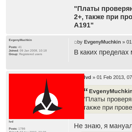
"Платы проверя
2+, также при п
A191"
EvgenyMuchkin
by
EvgenyMuchkin
» 01
Posts:
41
В каких пределах
Joined:
09 Jan 2008, 10:18
Group:
Registered users
by
lvd
» 01 Feb 2013, 07
EvgenyMuchkin
"Платы проверя
также при пров
lvd
Не знаю, я мануал
Posts:
1786