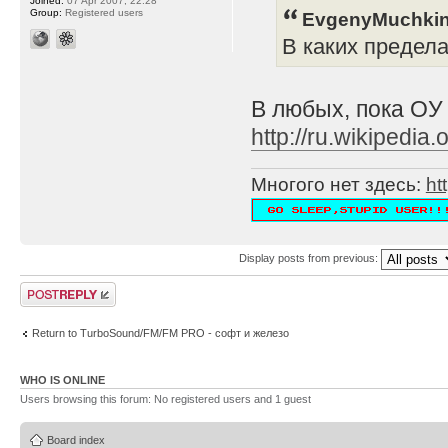
Joined:
07 Apr 2007, 22:28
Group:
Registered users
EvgenyMuchkin
В каких предел
В любых, пока ОУ
http://ru.wikipe
Многого нет здесь:
ht
Display posts from previous:
Post a reply
Return to TurboSound/FM/FM PRO - софт и железо
WHO IS ONLINE
Users browsing this forum: No registered users and 1 guest
Board index