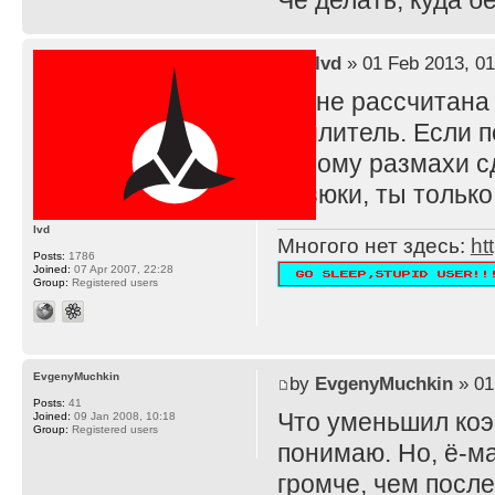
Че делать, куда 
by
lvd
» 01 Feb 2013, 01
TS не рассчитана
усилитель. Если п
потому размахи с
резюки, ты тольк
lvd
Многого нет здесь:
ht
Posts:
1786
Joined:
07 Apr 2007, 22:28
Group:
Registered users
EvgenyMuchkin
by
EvgenyMuchkin
» 01
Posts:
41
Что уменьшил ко
Joined:
09 Jan 2008, 10:18
Group:
Registered users
понимаю. Но, ё-ма
громче, чем после