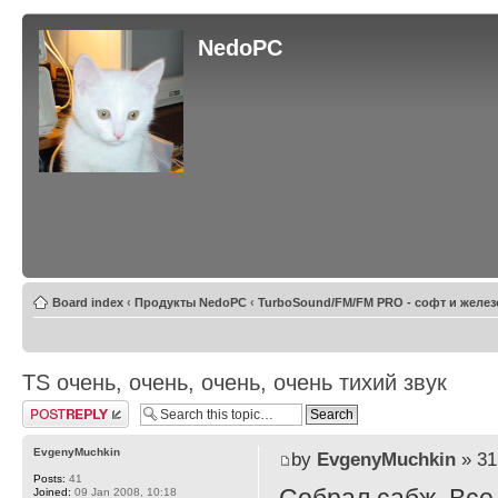
NedoPC
Board index
‹
Продукты NedoPC
‹
TurboSound/FM/FM PRO - софт и желез
TS очень, очень, очень, очень тихий звук
Post a reply
EvgenyMuchkin
by
EvgenyMuchkin
» 31
Posts:
41
Joined:
09 Jan 2008, 10:18