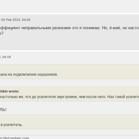
 01 Feb 2013, 04:04
ффициент неправильными резюками это я понимаю. Но, ё-маё, не настоль
е?
, 04:19
тана на подключение наушников.
hkin wrote:
 настолько же, что до усилителя звук громче, чем после него. Нах такой усил
ЛЬ!
 в усилитель.
tp://lvd.nedopc.com