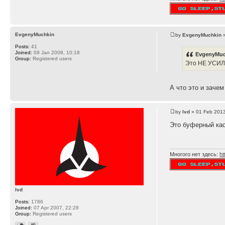
EvgenyMuchkin
by
EvgenyMuchkin
»
Posts:
41
Joined:
09 Jan 2008, 10:18
EvgenyMuc
Group:
Registered users
Это НЕ УСИ
А что это и заче
by
lvd
» 01 Feb 2013
Это буферный кас
Многого нет здесь:
ht
lvd
Posts:
1786
Joined:
07 Apr 2007, 22:28
Group:
Registered users