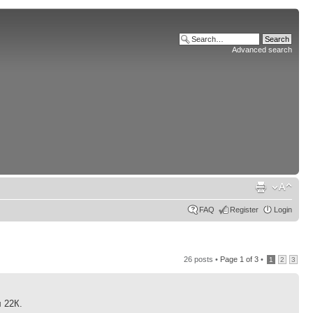
Advanced search
FAQ
Register
Login
26 posts •
Page
1
of
3
•
1
2
3
 22К.