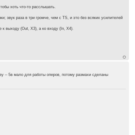
чтобы хоть что-то расслышать.
; звук раза в три громче, чем с TS, и это без всяких усилителей
 выходу (Out, X3), а ко входу (In, X4).
ву -- 5в мало для работы оперов, потому размахи сделаны