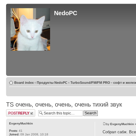
NedoPC
Board index
‹
Продукты NedoPC
‹
TurboSound/FM/FM PRO - софт и желез
TS очень, очень, очень, очень тихий звук
Post a reply
EvgenyMuchkin
by
EvgenyMuchkin
»
Posts:
41
Собрал сабж. Все
Joined:
09 Jan 2008, 10:18