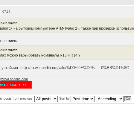
, 07:17
hkin wrote:
ряются на бытовом компьютере АТМ-Турбо 2+, также при проверке использу
л не писал.
hkin wrote:
елах можно варьировать номиналы R13 и R14 ?
 устойчив.
http://ru.wikipedia.org/wiki/%D0%9E%D0% ... 0%BB%D1%8C
tp://lvd.nedopc.com
ay posts from previous:
Sort by