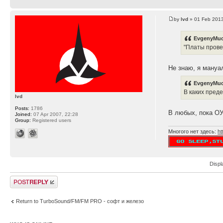
by
lvd
» 01 Feb 2013
EvgenyMuc
"Платы прове
Не знаю, я мануа
EvgenyMuc
В каких пред
lvd
Posts:
1786
В любых, пока ОУ
Joined:
07 Apr 2007, 22:28
Group:
Registered users
Многого нет здесь:
ht
Displ
Post a reply
Return to TurboSound/FM/FM PRO - софт и железо