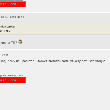
 01 Feb 2013, 04:59
hkin wrote:
ЛИТЕЛЬ!
м оно на TS?
, 05:18
кад. Кому не нравится -- может выпаять/замкнуть/сделать что угодно.
tp://lvd.nedopc.com