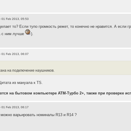
 01 Feb 2013, 05:53
делает то? Если тупо громкость режет, то конечно не нравится. А если г
а с ним лучше
).
 01 Feb 2013, 06:07
тана на подключение наушников.
Цитата из мануала к TS.
тся на бытовом компьютере АТМ-Турбо 2+, также при проверке ис
 01 Feb 2013, 06:17
 можно варьировать номиналы R13 и R14 ?