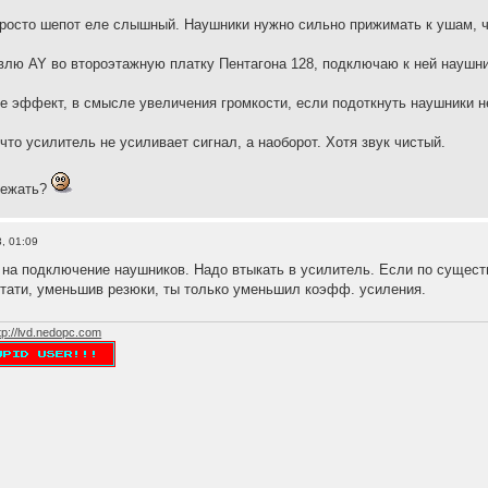
у просто шепот еле слышный. Наушники нужно сильно прижимать к ушам, 
лю AY во второэтажную платку Пентагона 128, подключаю к ней наушники
 эффект, в смысле увеличения громкости, если подоткнуть наушники не к
что усилитель не усиливает сигнал, а наоборот. Хотя звук чистый.
бежать?
, 01:09
 на подключение наушников. Надо втыкать в усилитель. Если по сущест
тати, уменьшив резюки, ты только уменьшил коэфф. усиления.
tp://lvd.nedopc.com