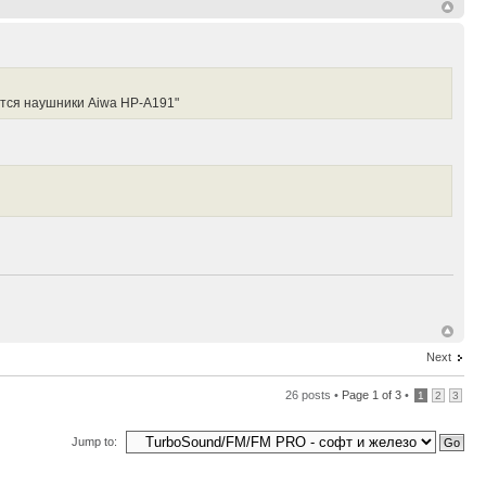
ются наушники Aiwa HP-A191"
Next
26 posts •
Page
1
of
3
•
1
2
3
Jump to: