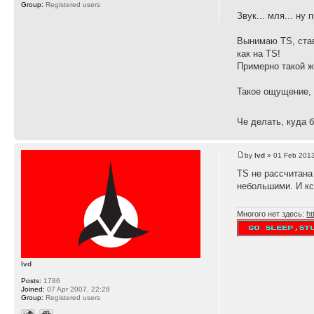
Group:
Registered users
Звук... мля... н
Вынимаю TS, став
как на TS!
Примерно такой же
Такое ощущение, 
Че делать, куда 
by
lvd
» 01 Feb 2013
TS не рассчитана
небольшими. И кс
Многого нет здесь:
ht
lvd
Posts:
1786
Joined:
07 Apr 2007, 22:28
Group:
Registered users