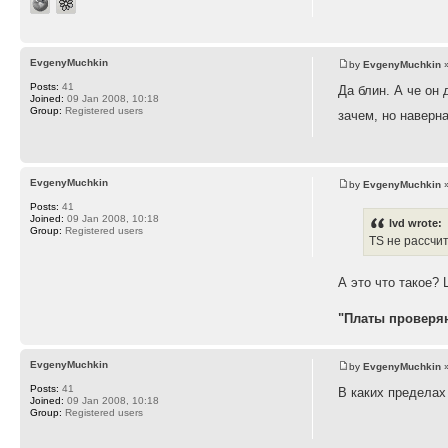
EvgenyMuchkin
by
EvgenyMuchkin
»
Posts:
41
Да блин. А че он 
Joined:
09 Jan 2008, 10:18
Group:
Registered users
зачем, но наверн
EvgenyMuchkin
by
EvgenyMuchkin
»
Posts:
41
Joined:
09 Jan 2008, 10:18
lvd wrote:
Group:
Registered users
TS не рассчи
А это что такое? 
"Платы проверяю
EvgenyMuchkin
by
EvgenyMuchkin
»
Posts:
41
В каких пределах
Joined:
09 Jan 2008, 10:18
Group:
Registered users