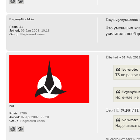
EvgenyMuchkin
by
EvgenyMuchkin
»
Posts:
41
Что уменьшил коэ
Joined:
09 Jan 2008, 10:18
усилитель вообщ
Group:
Registered users
by
lvd
» 01 Feb 2013
lvd wrote:
TS не рассчи
EvgenyMuc
Но, ё-маё, не
lvd
Это НЕ УСИЛИТЕ
Posts:
1786
Joined:
07 Apr 2007, 22:28
lvd wrote:
Group:
Registered users
Надо втыкать
Многого нет здесь:
ht