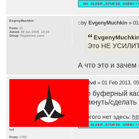
EvgenyMuchkin
by
EvgenyMuchkin
» 01
Posts:
41
Joined:
09 Jan 2008, 10:18
EvgenyMuchkin
Group:
Registered users
Это НЕ УСИЛИ
А что это и зачем
by
lvd
» 01 Feb 2013, 05
Это буферный каск
замкнуть/сделать 
Многого нет здесь:
ht
lvd
Posts:
1786