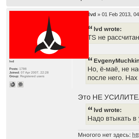
by
lvd
» 01 Feb 2013, 04
lvd wrote:
TS не рассчита
EvgenyMuchkin
lvd
Но, ё-маё, не н
Posts:
1786
Joined:
07 Apr 2007, 22:28
после него. Нах
Group:
Registered users
Это НЕ УСИЛИТЕ
lvd wrote:
Надо втыкать в 
Многого нет здесь:
ht