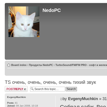
NedoPC
Board index
‹
Продукты NedoPC
‹
TurboSound/FM/FM PRO - софт и желез
TS очень, очень, очень, очень тихий звук
Post a reply
EvgenyMuchkin
by
EvgenyMuchkin
» 31
Posts:
41
Joined:
09 Jan 2008, 10:18