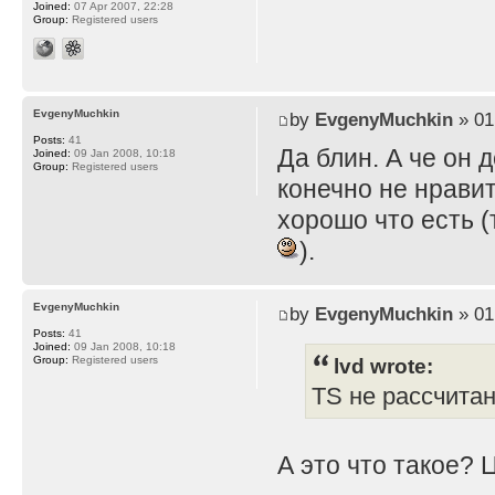
Joined:
07 Apr 2007, 22:28
Group:
Registered users
EvgenyMuchkin
by
EvgenyMuchkin
» 01
Posts:
41
Да блин. А че он 
Joined:
09 Jan 2008, 10:18
Group:
Registered users
конечно не нравит
хорошо что есть (
).
EvgenyMuchkin
by
EvgenyMuchkin
» 01
Posts:
41
Joined:
09 Jan 2008, 10:18
lvd wrote:
Group:
Registered users
TS не рассчита
А это что такое? 