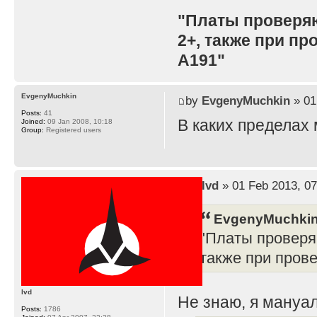
"Платы проверя
2+, также при п
A191"
EvgenyMuchkin
by
EvgenyMuchkin
» 01
Posts:
41
В каких пределах
Joined:
09 Jan 2008, 10:18
Group:
Registered users
by
lvd
» 01 Feb 2013, 07
EvgenyMuchkin
"Платы проверя
также при пров
lvd
Не знаю, я мануал
Posts:
1786