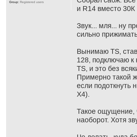
Собрал сабж. Все
Group:
Registered users
и R14 вместо 30К 
Звук... мля... ну
сильно прижимать
Вынимаю TS, став
128, подключаю к 
TS, и это без всяк
Примерно такой ж
если подоткнуть на
X4).
Такое ощущение, ч
наоборот. Хотя зв