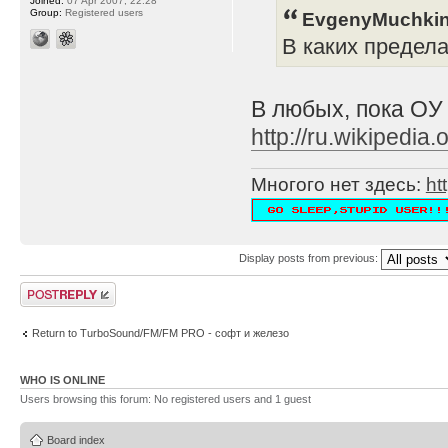
Joined:
07 Apr 2007, 22:28
Group:
Registered users
EvgenyMuchkin
В каких предел
В любых, пока ОУ
http://ru.wikipe
Многого нет здесь:
ht
Display posts from previous:
Post a reply
Return to TurboSound/FM/FM PRO - софт и железо
WHO IS ONLINE
Users browsing this forum: No registered users and 1 guest
Board index