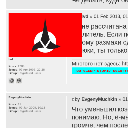
Че делать, куда 
by
lvd
» 01 Feb 2013, 01
TS не рассчитана
усилитель. Если п
потому размахи с
резюки, ты тольк
lvd
Многого нет здесь:
ht
Posts:
1786
Joined:
07 Apr 2007, 22:28
Group:
Registered users
EvgenyMuchkin
by
EvgenyMuchkin
» 01
Posts:
41
Что уменьшил ко
Joined:
09 Jan 2008, 10:18
Group:
Registered users
понимаю. Но, ё-ма
громче, чем после