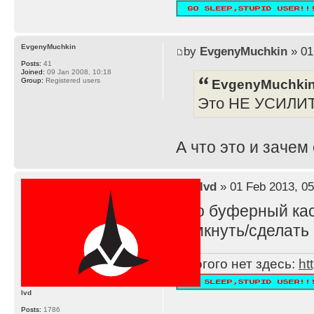
EvgenyMuchkin
by
EvgenyMuchkin
» 01
Posts:
41
Joined:
09 Jan 2008, 10:18
EvgenyMuchkin
Group:
Registered users
Это НЕ УСИЛИ
А что это и зачем
by
lvd
» 01 Feb 2013, 05
Это буферный каск
замкнуть/сделать 
Многого нет здесь:
ht
lvd
Posts:
1786