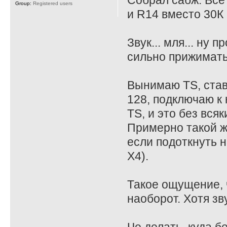
Собрал сабж. Все
Group:
Registered users
и R14 вместо 30К 
Звук... мля... ну
сильно прижимать
Вынимаю TS, став
128, подключаю к 
TS, и это без всяк
Примерно такой ж
если подоткнуть на
X4).
Такое ощущение, ч
наоборот. Хотя зв