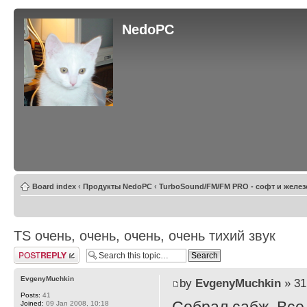
NedoPC
Board index
‹
Продукты NedoPC
‹
TurboSound/FM/FM PRO - софт и желез
TS очень, очень, очень, очень тихий звук
Post a reply
EvgenyMuchkin
by
EvgenyMuchkin
» 31
Posts:
41
Joined:
09 Jan 2008, 10:18