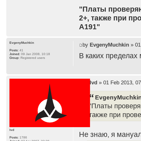
"Платы проверя
2+, также при п
A191"
EvgenyMuchkin
by
EvgenyMuchkin
» 01
Posts:
41
В каких пределах
Joined:
09 Jan 2008, 10:18
Group:
Registered users
by
lvd
» 01 Feb 2013, 07
EvgenyMuchkin
"Платы проверя
также при пров
lvd
Не знаю, я мануал
Posts:
1786