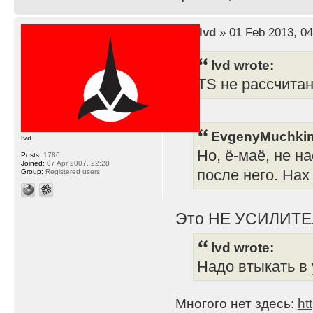
by
lvd
» 01 Feb 2013, 04
lvd wrote:
TS не рассчита
EvgenyMuchkin
lvd
Но, ё-маё, не н
Posts:
1786
Joined:
07 Apr 2007, 22:28
после него. Нах
Group:
Registered users
Это НЕ УСИЛИТЕ
lvd wrote:
Надо втыкать в 
Многого нет здесь:
ht