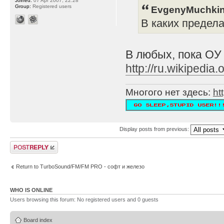
Joined:
07 Apr 2007, 22:28
Group:
Registered users
EvgenyMuchkin
В каких предел
В любых, пока ОУ
http://ru.wikipe
Многого нет здесь:
ht
Display posts from previous:
Post a reply
Return to TurboSound/FM/FM PRO - софт и железо
WHO IS ONLINE
Users browsing this forum: No registered users and 0 guests
Board index