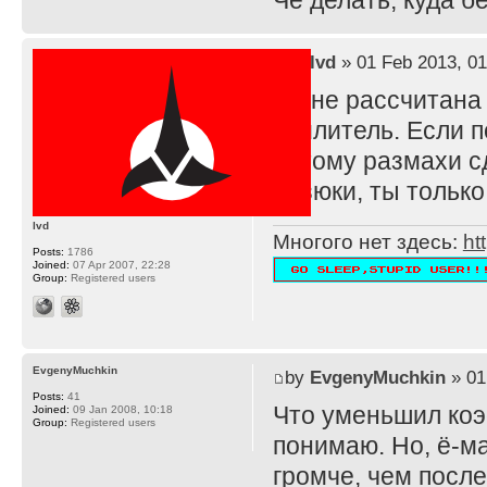
Че делать, куда 
by
lvd
» 01 Feb 2013, 01
TS не рассчитана
усилитель. Если п
потому размахи с
резюки, ты тольк
lvd
Многого нет здесь:
ht
Posts:
1786
Joined:
07 Apr 2007, 22:28
Group:
Registered users
EvgenyMuchkin
by
EvgenyMuchkin
» 01
Posts:
41
Что уменьшил ко
Joined:
09 Jan 2008, 10:18
Group:
Registered users
понимаю. Но, ё-ма
громче, чем после