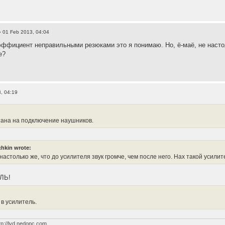
 01 Feb 2013, 04:04
ффициент неправильными резюками это я понимаю. Но, ё-маё, не настоль
е?
, 04:19
тана на подключение наушников.
hkin wrote:
 настолько же, что до усилителя звук громче, чем после него. Нах такой усил
ЛЬ!
 в усилитель.
tp://lvd.nedopc.com