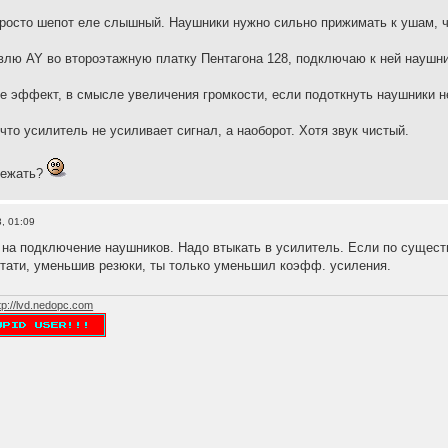
у просто шепот еле слышный. Наушники нужно сильно прижимать к ушам, 
лю AY во второэтажную платку Пентагона 128, подключаю к ней наушники
 эффект, в смысле увеличения громкости, если подоткнуть наушники не к
что усилитель не усиливает сигнал, а наоборот. Хотя звук чистый.
бежать?
, 01:09
 на подключение наушников. Надо втыкать в усилитель. Если по сущест
тати, уменьшив резюки, ты только уменьшил коэфф. усиления.
tp://lvd.nedopc.com