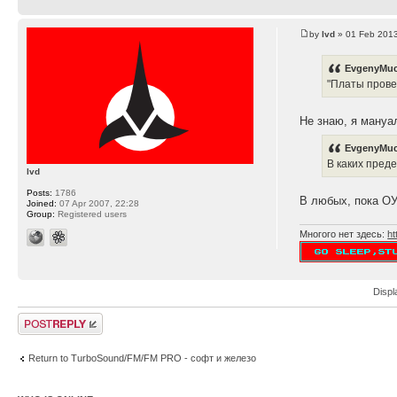
by
lvd
» 01 Feb 2013
EvgenyMuc
"Платы прове
Не знаю, я мануа
EvgenyMuc
В каких пред
lvd
Posts:
1786
В любых, пока ОУ
Joined:
07 Apr 2007, 22:28
Group:
Registered users
Многого нет здесь:
ht
Displ
Post a reply
Return to TurboSound/FM/FM PRO - софт и железо