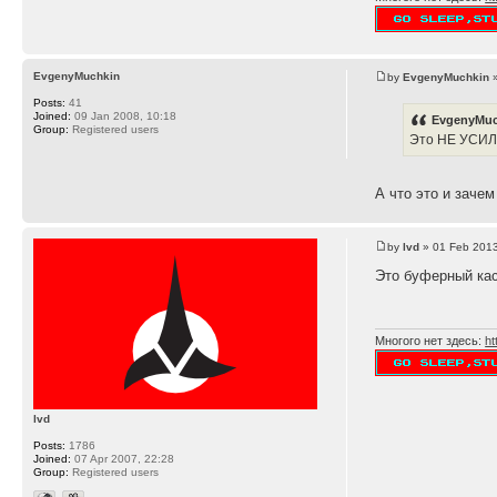
EvgenyMuchkin
by
EvgenyMuchkin
»
Posts:
41
Joined:
09 Jan 2008, 10:18
EvgenyMuc
Group:
Registered users
Это НЕ УСИ
А что это и заче
by
lvd
» 01 Feb 2013
Это буферный кас
Многого нет здесь:
ht
lvd
Posts:
1786
Joined:
07 Apr 2007, 22:28
Group:
Registered users