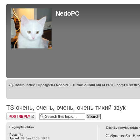
NedoPC
Board index
‹
Продукты NedoPC
‹
TurboSound/FM/FM PRO - софт и желез
TS очень, очень, очень, очень тихий звук
Post a reply
EvgenyMuchkin
by
EvgenyMuchkin
»
Posts:
41
Собрал сабж. Все
Joined:
09 Jan 2008, 10:18