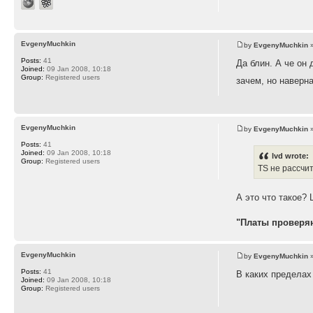
EvgenyMuchkin
by
EvgenyMuchkin
»
Posts:
41
Да блин. А че он 
Joined:
09 Jan 2008, 10:18
Group:
Registered users
зачем, но наверн
EvgenyMuchkin
by
EvgenyMuchkin
»
Posts:
41
Joined:
09 Jan 2008, 10:18
lvd wrote:
Group:
Registered users
TS не рассчи
А это что такое? 
"Платы проверяю
EvgenyMuchkin
by
EvgenyMuchkin
»
Posts:
41
В каких пределах
Joined:
09 Jan 2008, 10:18
Group:
Registered users