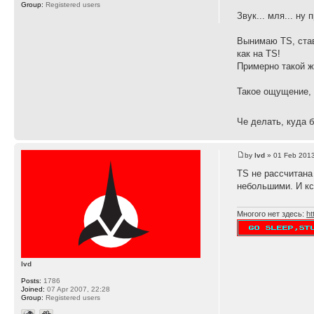
Group:
Registered users
Звук... мля... н
Вынимаю TS, став
как на TS!
Примерно такой же
Такое ощущение, 
Че делать, куда 
by
lvd
» 01 Feb 2013
TS не рассчитана
небольшими. И кс
Многого нет здесь:
ht
lvd
Posts:
1786
Joined:
07 Apr 2007, 22:28
Group:
Registered users