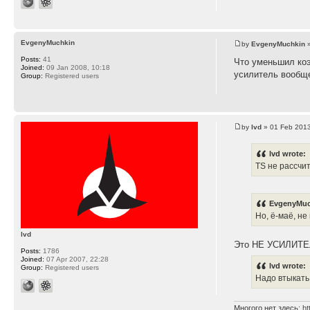
EvgenyMuchkin
by
EvgenyMuchkin
»
Posts:
41
Что уменьшил коэ
Joined:
09 Jan 2008, 10:18
усилитель вообщ
Group:
Registered users
by
lvd
» 01 Feb 2013
lvd wrote:
TS не рассчи
EvgenyMuc
Но, ё-маё, не
lvd
Это НЕ УСИЛИТЕ
Posts:
1786
Joined:
07 Apr 2007, 22:28
lvd wrote:
Group:
Registered users
Надо втыкать
Многого нет здесь:
ht