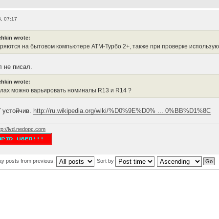
, 07:17
hkin wrote:
ряются на бытовом компьютере АТМ-Турбо 2+, также при проверке использу
л не писал.
hkin wrote:
елах можно варьировать номиналы R13 и R14 ?
 устойчив.
http://ru.wikipedia.org/wiki/%D0%9E%D0% ... 0%BB%D1%8C
tp://lvd.nedopc.com
ay posts from previous:
Sort by