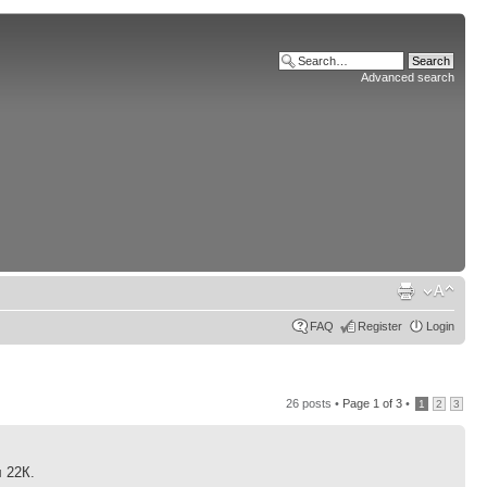
Advanced search
FAQ
Register
Login
26 posts •
Page
1
of
3
•
1
2
3
 22К.