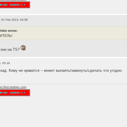
 01 Feb 2013, 04:59
hkin wrote:
ЛИТЕЛЬ!
м оно на TS?
, 05:18
кад. Кому не нравится -- может выпаять/замкнуть/сделать что угодно.
tp://lvd.nedopc.com