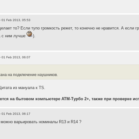
 01 Feb 2013, 05:53
делает то? Если тупо громкость режет, то конечно не нравится. А если г
а с ним лучше
).
 01 Feb 2013, 06:07
тана на подключение наушников.
Цитата из мануала к TS.
тся на бытовом компьютере АТМ-Турбо 2+, также при проверке ис
 01 Feb 2013, 06:17
 можно варьировать номиналы R13 и R14 ?