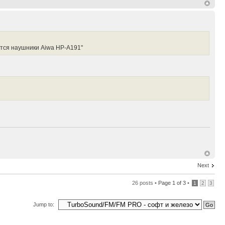
ются наушники Aiwa HP-A191"
Next
26 posts •
Page
1
of
3
•
1
2
3
Jump to: