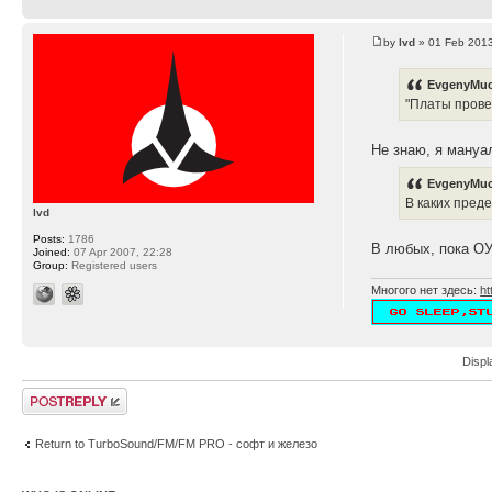
by
lvd
» 01 Feb 2013
EvgenyMuc
"Платы прове
Не знаю, я мануа
EvgenyMuc
В каких пред
lvd
Posts:
1786
В любых, пока ОУ
Joined:
07 Apr 2007, 22:28
Group:
Registered users
Многого нет здесь:
ht
Displ
Post a reply
Return to TurboSound/FM/FM PRO - софт и железо