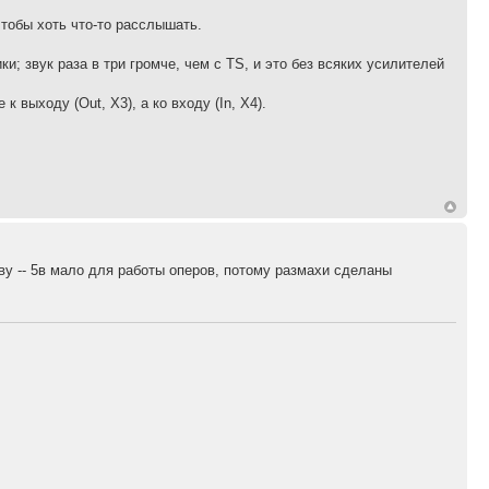
чтобы хоть что-то расслышать.
; звук раза в три громче, чем с TS, и это без всяких усилителей
 выходу (Out, X3), а ко входу (In, X4).
ву -- 5в мало для работы оперов, потому размахи сделаны