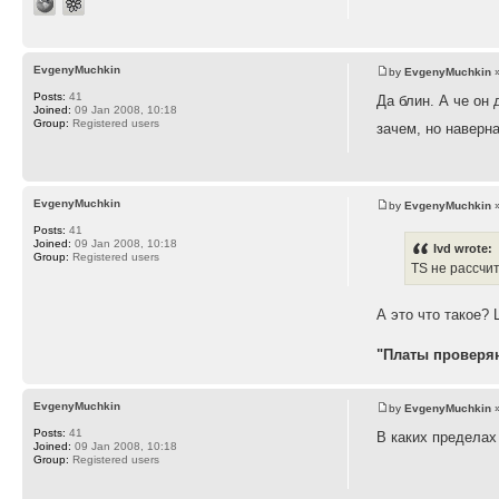
EvgenyMuchkin
by
EvgenyMuchkin
»
Posts:
41
Да блин. А че он 
Joined:
09 Jan 2008, 10:18
Group:
Registered users
зачем, но наверн
EvgenyMuchkin
by
EvgenyMuchkin
»
Posts:
41
Joined:
09 Jan 2008, 10:18
lvd wrote:
Group:
Registered users
TS не рассчи
А это что такое? 
"Платы проверяю
EvgenyMuchkin
by
EvgenyMuchkin
»
Posts:
41
В каких пределах
Joined:
09 Jan 2008, 10:18
Group:
Registered users