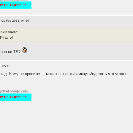
 01 Feb 2013, 04:59
hkin wrote:
ЛИТЕЛЬ!
м оно на TS?
, 05:18
кад. Кому не нравится -- может выпаять/замкнуть/сделать что угодно.
tp://lvd.nedopc.com