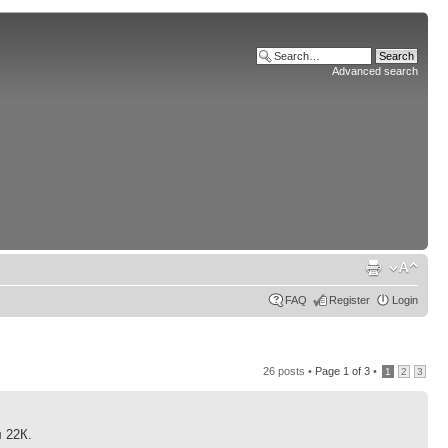
Advanced search
FAQ
Register
Login
26 posts •
Page
1
of
3
•
1
2
3
 22К.