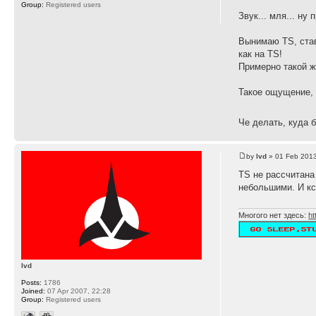
Group:
Registered users
Звук... мля... н
Вынимаю TS, став
как на TS!
Примерно такой же
Такое ощущение, 
Че делать, куда 
by
lvd
» 01 Feb 2013
TS не рассчитана
небольшими. И кс
Многого нет здесь:
ht
lvd
Posts:
1786
Joined:
07 Apr 2007, 22:28
Group:
Registered users