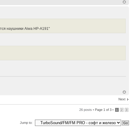
ются наушники Aiwa HP-A191"
Next
26 posts •
Page
1
of
3
•
1
2
3
Jump to: