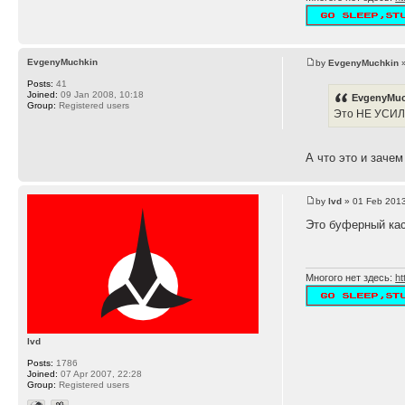
EvgenyMuchkin
by
EvgenyMuchkin
»
Posts:
41
Joined:
09 Jan 2008, 10:18
EvgenyMuc
Group:
Registered users
Это НЕ УСИ
А что это и заче
by
lvd
» 01 Feb 2013
Это буферный кас
Многого нет здесь:
ht
lvd
Posts:
1786
Joined:
07 Apr 2007, 22:28
Group:
Registered users