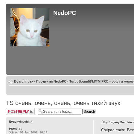
NedoPC
Board index
‹
Продукты NedoPC
‹
TurboSound/FM/FM PRO - софт и желез
TS очень, очень, очень, очень тихий звук
Post a reply
EvgenyMuchkin
by
EvgenyMuchkin
»
Posts:
41
Собрал сабж. Все
Joined:
09 Jan 2008, 10:18