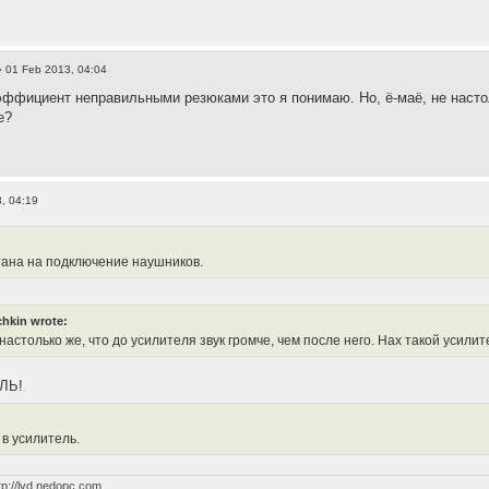
 01 Feb 2013, 04:04
ффициент неправильными резюками это я понимаю. Но, ё-маё, не настоль
е?
, 04:19
тана на подключение наушников.
hkin wrote:
 настолько же, что до усилителя звук громче, чем после него. Нах такой усил
ЛЬ!
 в усилитель.
tp://lvd.nedopc.com