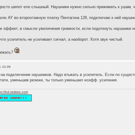
у просто шепот еле слышный. Наушники нужно сильно прижимать к ушам, 
лю AY во второэтажную платку Пентагона 128, подключаю к ней наушники
 эффект, в смысле увеличения громкости, если подоткнуть наушники не к
что усилитель не усиливает сигнал, а наоборот. Хотя звук чистый.
бежать?
, 01:09
 на подключение наушников. Надо втыкать в усилитель. Если по сущест
тати, уменьшив резюки, ты только уменьшил коэфф. усиления.
tp://lvd.nedopc.com