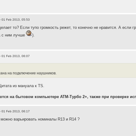
 01 Feb 2013, 05:53
делает то? Если тупо громкость режет, то конечно не нравится. А если г
а с ним лучше
).
 01 Feb 2013, 06:07
тана на подключение наушников.
Цитата из мануала к TS.
тся на бытовом компьютере АТМ-Турбо 2+, также при проверке ис
 01 Feb 2013, 06:17
 можно варьировать номиналы R13 и R14 ?