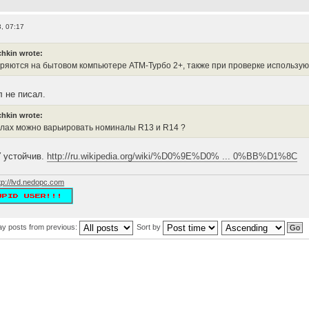
, 07:17
hkin wrote:
ряются на бытовом компьютере АТМ-Турбо 2+, также при проверке использу
л не писал.
hkin wrote:
елах можно варьировать номиналы R13 и R14 ?
 устойчив.
http://ru.wikipedia.org/wiki/%D0%9E%D0% ... 0%BB%D1%8C
tp://lvd.nedopc.com
ay posts from previous:
Sort by