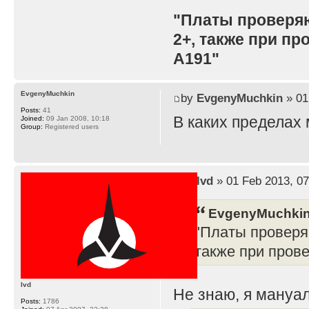
"Платы проверя
2+, также при п
A191"
EvgenyMuchkin
by
EvgenyMuchkin
» 01
Posts:
41
В каких пределах
Joined:
09 Jan 2008, 10:18
Group:
Registered users
by
lvd
» 01 Feb 2013, 07
EvgenyMuchkin
"Платы проверя
также при пров
lvd
Не знаю, я мануал
Posts:
1786