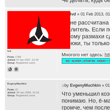
Че делать, куда 
by
lvd
» 01 Feb 2013, 01
TS не рассчитана
усилитель. Если п
потому размахи с
резюки, ты тольк
lvd
Многого нет здесь:
ht
Posts:
1786
Joined:
07 Apr 2007, 22:28
Group:
Registered users
EvgenyMuchkin
by
EvgenyMuchkin
» 01
Posts:
41
Что уменьшил ко
Joined:
09 Jan 2008, 10:18
Group:
Registered users
понимаю. Но, ё-ма
громче, чем после