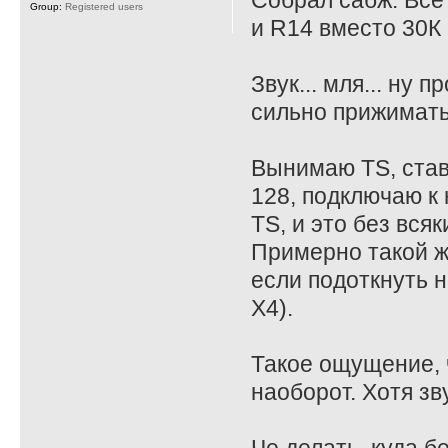
Собрал сабж. Все
Group:
Registered users
и R14 вместо 30К 
Звук... мля... ну
сильно прижимать
Вынимаю TS, став
128, подключаю к 
TS, и это без всяк
Примерно такой ж
если подоткнуть на
X4).
Такое ощущение, ч
наоборот. Хотя зв