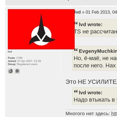
by
lvd
» 01 Feb 2013, 04
lvd wrote:
TS не рассчита
EvgenyMuchkin
lvd
Но, ё-маё, не н
Posts:
1786
Joined:
07 Apr 2007, 22:28
после него. Нах
Group:
Registered users
Это НЕ УСИЛИТЕ
lvd wrote:
Надо втыкать в 
Многого нет здесь:
ht