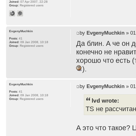
Joined:
07 Apr 2007, 22:28
Group:
Registered users
EvgenyMuchkin
by
EvgenyMuchkin
» 01
Posts:
41
Да блин. А че он 
Joined:
09 Jan 2008, 10:18
Group:
Registered users
конечно не нравит
хорошо что есть (
).
EvgenyMuchkin
by
EvgenyMuchkin
» 01
Posts:
41
Joined:
09 Jan 2008, 10:18
lvd wrote:
Group:
Registered users
TS не рассчита
А это что такое? 