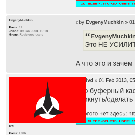
EvgenyMuchkin
by
EvgenyMuchkin
» 01
Posts:
41
Joined:
09 Jan 2008, 10:18
EvgenyMuchkin
Group:
Registered users
Это НЕ УСИЛИ
А что это и зачем
by
lvd
» 01 Feb 2013, 05
Это буферный каск
замкнуть/сделать 
Многого нет здесь:
ht
lvd
Posts:
1786