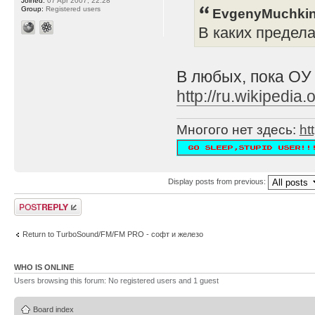
Joined:
07 Apr 2007, 22:28
Group:
Registered users
EvgenyMuchkin
В каких предел
В любых, пока ОУ
http://ru.wikipe
Многого нет здесь:
ht
Display posts from previous:
Post a reply
Return to TurboSound/FM/FM PRO - софт и железо
WHO IS ONLINE
Users browsing this forum: No registered users and 1 guest
Board index