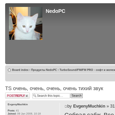
NedoPC
Board index
‹
Продукты NedoPC
‹
TurboSound/FM/FM PRO - софт и желез
TS очень, очень, очень, очень тихий звук
Post a reply
EvgenyMuchkin
by
EvgenyMuchkin
» 31
Posts:
41
Joined:
09 Jan 2008, 10:18