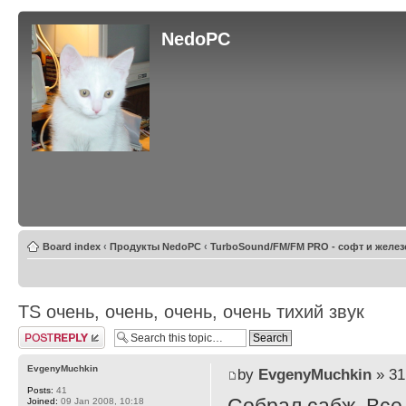
NedoPC
Board index
‹
Продукты NedoPC
‹
TurboSound/FM/FM PRO - софт и желез
TS очень, очень, очень, очень тихий звук
Post a reply
EvgenyMuchkin
by
EvgenyMuchkin
» 31
Posts:
41
Joined:
09 Jan 2008, 10:18