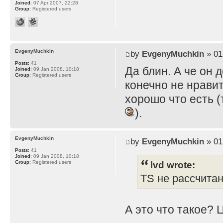
Joined:
07 Apr 2007, 22:28
Group:
Registered users
EvgenyMuchkin
by
EvgenyMuchkin
» 01
Posts:
41
Да блин. А че он 
Joined:
09 Jan 2008, 10:18
Group:
Registered users
конечно не нравит
хорошо что есть (
).
EvgenyMuchkin
by
EvgenyMuchkin
» 01
Posts:
41
Joined:
09 Jan 2008, 10:18
lvd wrote:
Group:
Registered users
TS не рассчита
А это что такое? 