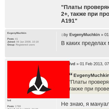
"Платы проверя
2+, также при п
A191"
EvgenyMuchkin
by
EvgenyMuchkin
» 01
Posts:
41
В каких пределах
Joined:
09 Jan 2008, 10:18
Group:
Registered users
by
lvd
» 01 Feb 2013, 07
EvgenyMuchkin
"Платы проверя
также при пров
lvd
Не знаю, я мануал
Posts:
1786