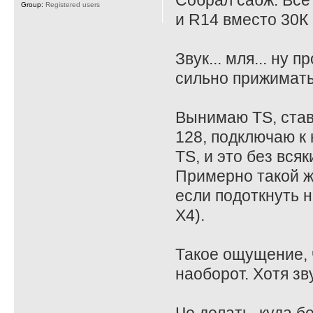
Собрал сабж. Все
Group:
Registered users
и R14 вместо 30К 
Звук... мля... ну
сильно прижимать
Вынимаю TS, став
128, подключаю к 
TS, и это без всяк
Примерно такой ж
если подоткнуть на
X4).
Такое ощущение, ч
наоборот. Хотя зв