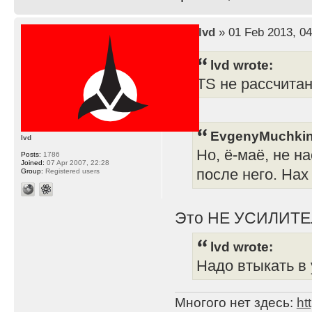
by
lvd
» 01 Feb 2013, 04
lvd wrote:
TS не рассчита
EvgenyMuchkin
lvd
Но, ё-маё, не н
Posts:
1786
Joined:
07 Apr 2007, 22:28
после него. Нах
Group:
Registered users
Это НЕ УСИЛИТЕ
lvd wrote:
Надо втыкать в 
Многого нет здесь:
ht