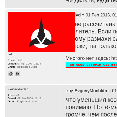
Че делать, куда 
by
lvd
» 01 Feb 2013, 01
TS не рассчитана
усилитель. Если п
потому размахи с
резюки, ты тольк
lvd
Многого нет здесь:
ht
Posts:
1786
Joined:
07 Apr 2007, 22:28
Group:
Registered users
EvgenyMuchkin
by
EvgenyMuchkin
» 01
Posts:
41
Что уменьшил ко
Joined:
09 Jan 2008, 10:18
Group:
Registered users
понимаю. Но, ё-ма
громче, чем после