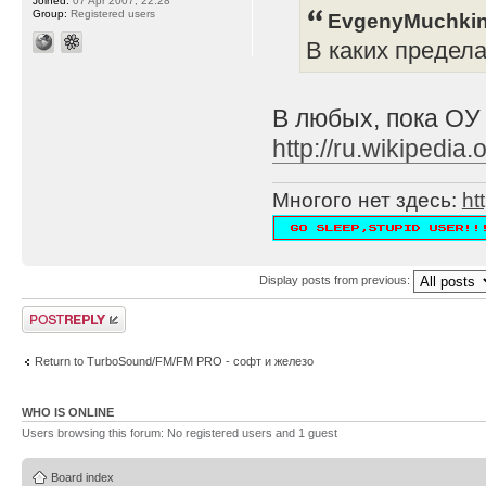
Joined:
07 Apr 2007, 22:28
Group:
Registered users
EvgenyMuchkin
В каких предел
В любых, пока ОУ
http://ru.wikipe
Многого нет здесь:
ht
Display posts from previous:
Post a reply
Return to TurboSound/FM/FM PRO - софт и железо
WHO IS ONLINE
Users browsing this forum: No registered users and 1 guest
Board index