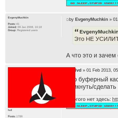
EvgenyMuchkin
by
EvgenyMuchkin
» 01
Posts:
41
Joined:
09 Jan 2008, 10:18
EvgenyMuchkin
Group:
Registered users
Это НЕ УСИЛИ
А что это и зачем
by
lvd
» 01 Feb 2013, 05
Это буферный каск
замкнуть/сделать 
Многого нет здесь:
ht
lvd
Posts:
1786