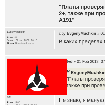
"Платы проверя
2+, также при п
A191"
EvgenyMuchkin
by
EvgenyMuchkin
» 01
Posts:
41
В каких пределах
Joined:
09 Jan 2008, 10:18
Group:
Registered users
by
lvd
» 01 Feb 2013, 07
EvgenyMuchkin
"Платы проверя
также при пров
lvd
Не знаю, я мануал
Posts:
1786