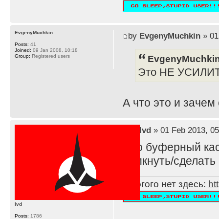
EvgenyMuchkin
by
EvgenyMuchkin
» 01
Posts:
41
Joined:
09 Jan 2008, 10:18
EvgenyMuchkin
Group:
Registered users
Это НЕ УСИЛИ
А что это и зачем
by
lvd
» 01 Feb 2013, 05
Это буферный каск
замкнуть/сделать 
Многого нет здесь:
ht
lvd
Posts:
1786