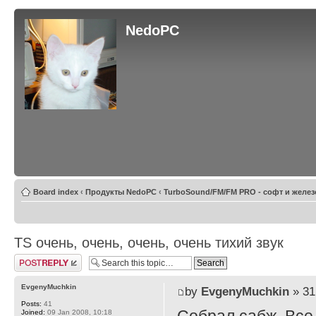
NedoPC
Board index
‹
Продукты NedoPC
‹
TurboSound/FM/FM PRO - софт и желез
TS очень, очень, очень, очень тихий звук
Post a reply
EvgenyMuchkin
by
EvgenyMuchkin
» 31
Posts:
41
Joined:
09 Jan 2008, 10:18