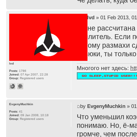
Че делать, куда 
by
lvd
» 01 Feb 2013, 01
TS не рассчитана
усилитель. Если п
потому размахи с
резюки, ты тольк
lvd
Многого нет здесь:
ht
Posts:
1786
Joined:
07 Apr 2007, 22:28
Group:
Registered users
EvgenyMuchkin
by
EvgenyMuchkin
» 01
Posts:
41
Что уменьшил ко
Joined:
09 Jan 2008, 10:18
Group:
Registered users
понимаю. Но, ё-ма
громче, чем после