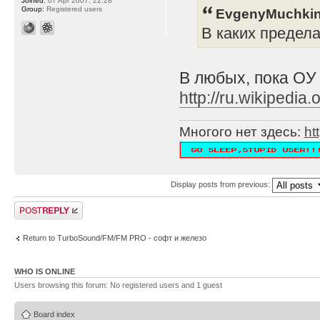
Joined:
07 Apr 2007, 22:28
Group:
Registered users
EvgenyMuchkin
В каких предел
В любых, пока ОУ
http://ru.wikipe
Многого нет здесь:
ht
Display posts from previous:
Post a reply
Return to TurboSound/FM/FM PRO - софт и железо
WHO IS ONLINE
Users browsing this forum: No registered users and 1 guest
Board index