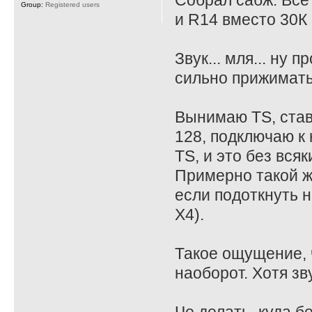
Собрал сабж. Все
Group:
Registered users
и R14 вместо 30К 
Звук... мля... ну
сильно прижимать
Вынимаю TS, став
128, подключаю к 
TS, и это без всяк
Примерно такой ж
если подоткнуть на
X4).
Такое ощущение, ч
наоборот. Хотя зв