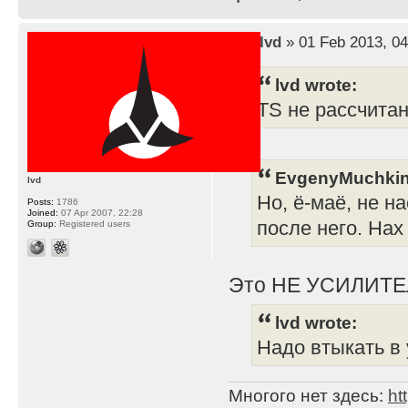
by
lvd
» 01 Feb 2013, 04
lvd wrote:
TS не рассчита
EvgenyMuchkin
lvd
Но, ё-маё, не н
Posts:
1786
Joined:
07 Apr 2007, 22:28
после него. Нах
Group:
Registered users
Это НЕ УСИЛИТЕ
lvd wrote:
Надо втыкать в 
Многого нет здесь:
ht