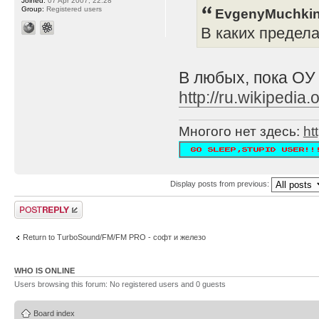
Joined:
07 Apr 2007, 22:28
Group:
Registered users
EvgenyMuchkin
В каких предел
В любых, пока ОУ
http://ru.wikipe
Многого нет здесь:
ht
Display posts from previous:
Post a reply
Return to TurboSound/FM/FM PRO - софт и железо
WHO IS ONLINE
Users browsing this forum: No registered users and 0 guests
Board index