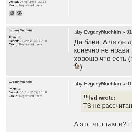
Joined:
07 Apr 2007, 22:28
Group:
Registered users
EvgenyMuchkin
by
EvgenyMuchkin
» 01
Posts:
41
Да блин. А че он 
Joined:
09 Jan 2008, 10:18
Group:
Registered users
конечно не нравит
хорошо что есть (
).
EvgenyMuchkin
by
EvgenyMuchkin
» 01
Posts:
41
Joined:
09 Jan 2008, 10:18
lvd wrote:
Group:
Registered users
TS не рассчита
А это что такое? 