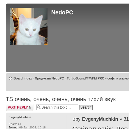
NedoPC
Board index
‹
Продукты NedoPC
‹
TurboSound/FM/FM PRO - софт и желез
TS очень, очень, очень, очень тихий звук
Post a reply
EvgenyMuchkin
by
EvgenyMuchkin
» 31
Posts:
41
Joined:
09 Jan 2008, 10:18