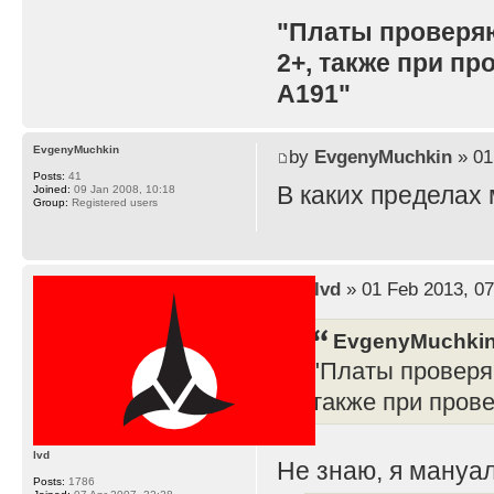
"Платы проверя
2+, также при п
A191"
EvgenyMuchkin
by
EvgenyMuchkin
» 01
Posts:
41
В каких пределах
Joined:
09 Jan 2008, 10:18
Group:
Registered users
by
lvd
» 01 Feb 2013, 07
EvgenyMuchkin
"Платы проверя
также при пров
lvd
Не знаю, я мануал
Posts:
1786