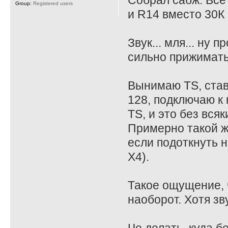
Собрал сабж. Все
Group:
Registered users
и R14 вместо 30К 
Звук... мля... ну
сильно прижимать
Вынимаю TS, став
128, подключаю к 
TS, и это без всяк
Примерно такой ж
если подоткнуть на
X4).
Такое ощущение, ч
наоборот. Хотя зв