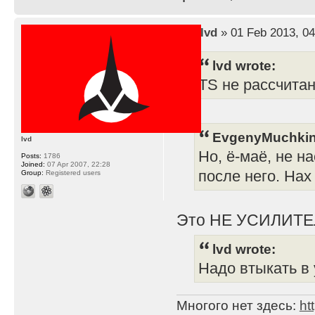
by
lvd
» 01 Feb 2013, 04
lvd wrote:
TS не рассчита
EvgenyMuchkin
lvd
Но, ё-маё, не н
Posts:
1786
Joined:
07 Apr 2007, 22:28
после него. Нах
Group:
Registered users
Это НЕ УСИЛИТЕ
lvd wrote:
Надо втыкать в 
Многого нет здесь:
ht