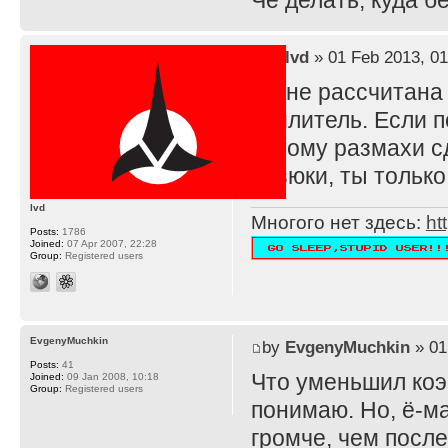
Че делать, куда 
by
lvd
» 01 Feb 2013, 01
TS не рассчитана
усилитель. Если п
потому размахи с
резюки, ты тольк
lvd
Многого нет здесь:
ht
Posts:
1786
Joined:
07 Apr 2007, 22:28
Group:
Registered users
EvgenyMuchkin
by
EvgenyMuchkin
» 01
Posts:
41
Что уменьшил ко
Joined:
09 Jan 2008, 10:18
Group:
Registered users
понимаю. Но, ё-ма
громче, чем после