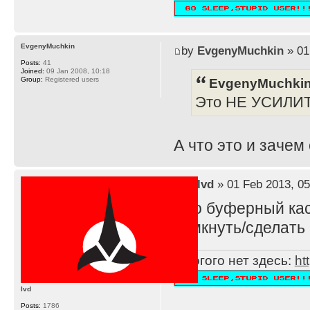
EvgenyMuchkin
by
EvgenyMuchkin
» 01
Posts:
41
Joined:
09 Jan 2008, 10:18
EvgenyMuchkin
Group:
Registered users
Это НЕ УСИЛИ
А что это и зачем
by
lvd
» 01 Feb 2013, 05
Это буферный каск
замкнуть/сделать 
Многого нет здесь:
ht
lvd
Posts:
1786