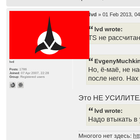
by
lvd
» 01 Feb 2013, 04
lvd wrote:
TS не рассчита
EvgenyMuchkin
lvd
Но, ё-маё, не н
Posts:
1786
Joined:
07 Apr 2007, 22:28
после него. Нах
Group:
Registered users
Это НЕ УСИЛИТЕ
lvd wrote:
Надо втыкать в 
Многого нет здесь:
ht