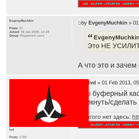
EvgenyMuchkin
by
EvgenyMuchkin
» 01
Posts:
41
Joined:
09 Jan 2008, 10:18
EvgenyMuchkin
Group:
Registered users
Это НЕ УСИЛИ
А что это и зачем
by
lvd
» 01 Feb 2013, 05
Это буферный каск
замкнуть/сделать 
Многого нет здесь:
ht
lvd
Posts:
1786