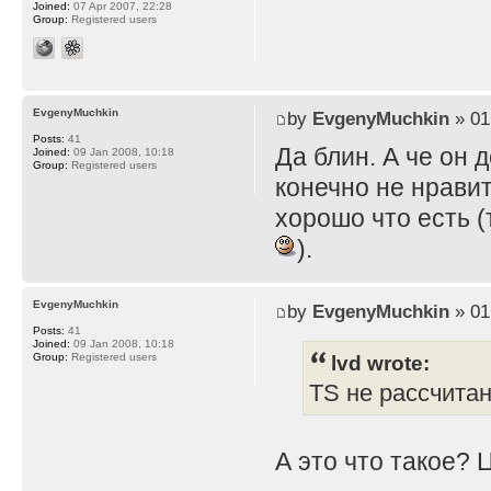
Joined:
07 Apr 2007, 22:28
Group:
Registered users
EvgenyMuchkin
by
EvgenyMuchkin
» 01
Posts:
41
Да блин. А че он 
Joined:
09 Jan 2008, 10:18
Group:
Registered users
конечно не нравит
хорошо что есть (
).
EvgenyMuchkin
by
EvgenyMuchkin
» 01
Posts:
41
Joined:
09 Jan 2008, 10:18
lvd wrote:
Group:
Registered users
TS не рассчита
А это что такое? 