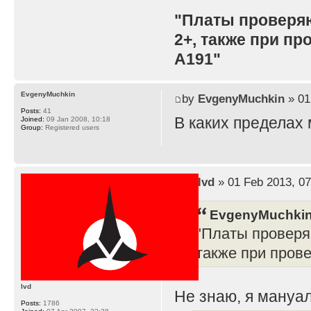
"Платы проверя
2+, также при п
A191"
EvgenyMuchkin
by
EvgenyMuchkin
» 01
Posts:
41
В каких пределах
Joined:
09 Jan 2008, 10:18
Group:
Registered users
by
lvd
» 01 Feb 2013, 07
EvgenyMuchkin
"Платы проверя
также при пров
lvd
Не знаю, я мануал
Posts:
1786