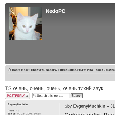
NedoPC
Board index
‹
Продукты NedoPC
‹
TurboSound/FM/FM PRO - софт и желез
TS очень, очень, очень, очень тихий звук
Post a reply
EvgenyMuchkin
by
EvgenyMuchkin
» 31
Posts:
41
Joined:
09 Jan 2008, 10:18