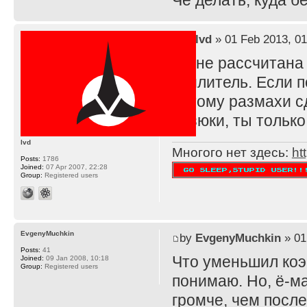
Че делать, куда 
by
lvd
» 01 Feb 2013, 01
TS не рассчитана
усилитель. Если п
потому размахи с
резюки, ты тольк
lvd
Многого нет здесь:
ht
Posts:
1786
Joined:
07 Apr 2007, 22:28
Group:
Registered users
EvgenyMuchkin
by
EvgenyMuchkin
» 01
Posts:
41
Что уменьшил ко
Joined:
09 Jan 2008, 10:18
Group:
Registered users
понимаю. Но, ё-ма
громче, чем после