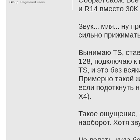
Собрал сабж. Все
Group:
Registered users
и R14 вместо 30К 
Звук... мля... ну
сильно прижимать
Вынимаю TS, став
128, подключаю к 
TS, и это без всяк
Примерно такой ж
если подоткнуть на
X4).
Такое ощущение, ч
наоборот. Хотя зв