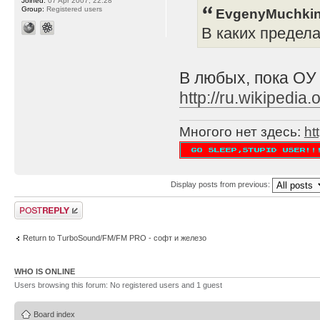
Joined:
07 Apr 2007, 22:28
Group:
Registered users
EvgenyMuchkin
В каких предел
В любых, пока ОУ
http://ru.wikipe
Многого нет здесь:
ht
Display posts from previous:
Post a reply
Return to TurboSound/FM/FM PRO - софт и железо
WHO IS ONLINE
Users browsing this forum: No registered users and 1 guest
Board index