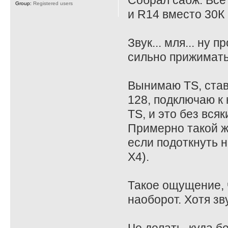
Собрал сабж. Все
Group:
Registered users
и R14 вместо 30К 
Звук... мля... ну
сильно прижимать
Вынимаю TS, став
128, подключаю к 
TS, и это без всяк
Примерно такой ж
если подоткнуть на
X4).
Такое ощущение, ч
наоборот. Хотя зв