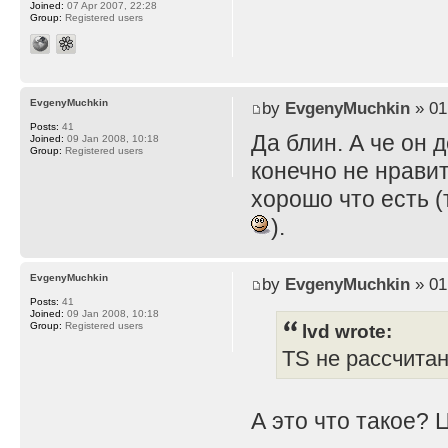
Joined:
07 Apr 2007, 22:28
Group:
Registered users
EvgenyMuchkin
by
EvgenyMuchkin
» 01
Posts:
41
Да блин. А че он 
Joined:
09 Jan 2008, 10:18
Group:
Registered users
конечно не нравит
хорошо что есть (
).
EvgenyMuchkin
by
EvgenyMuchkin
» 01
Posts:
41
Joined:
09 Jan 2008, 10:18
lvd wrote:
Group:
Registered users
TS не рассчита
А это что такое? 