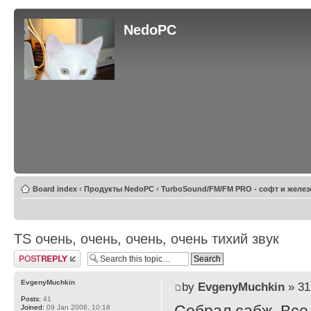
NedoPC
Board index
‹
Продукты NedoPC
‹
TurboSound/FM/FM PRO - софт и желез
TS очень, очень, очень, очень тихий звук
Post a reply
EvgenyMuchkin
by
EvgenyMuchkin
» 31
Posts:
41
Joined:
09 Jan 2008, 10:18