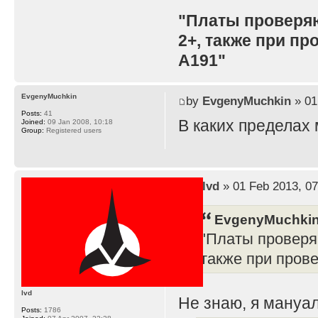
"Платы проверя
2+, также при п
A191"
EvgenyMuchkin
by
EvgenyMuchkin
» 01
Posts:
41
В каких пределах
Joined:
09 Jan 2008, 10:18
Group:
Registered users
by
lvd
» 01 Feb 2013, 07
EvgenyMuchkin
"Платы проверя
также при пров
lvd
Не знаю, я мануал
Posts:
1786