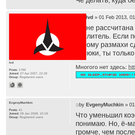
Че делать, куда 
by
lvd
» 01 Feb 2013, 01
TS не рассчитана
усилитель. Если п
потому размахи с
резюки, ты тольк
lvd
Многого нет здесь:
ht
Posts:
1786
Joined:
07 Apr 2007, 22:28
Group:
Registered users
EvgenyMuchkin
by
EvgenyMuchkin
» 01
Posts:
41
Что уменьшил ко
Joined:
09 Jan 2008, 10:18
Group:
Registered users
понимаю. Но, ё-ма
громче, чем после