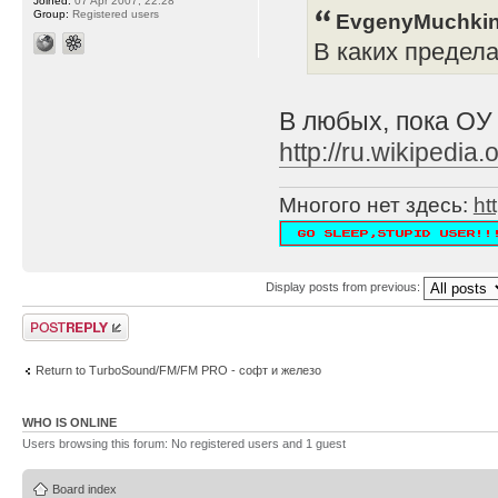
Joined:
07 Apr 2007, 22:28
Group:
Registered users
EvgenyMuchkin
В каких предел
В любых, пока ОУ
http://ru.wikipe
Многого нет здесь:
ht
Display posts from previous:
Post a reply
Return to TurboSound/FM/FM PRO - софт и железо
WHO IS ONLINE
Users browsing this forum: No registered users and 1 guest
Board index