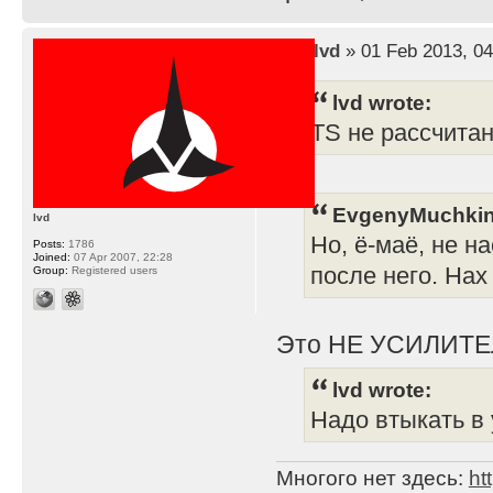
by
lvd
» 01 Feb 2013, 04
lvd wrote:
TS не рассчита
EvgenyMuchkin
lvd
Но, ё-маё, не н
Posts:
1786
Joined:
07 Apr 2007, 22:28
после него. Нах
Group:
Registered users
Это НЕ УСИЛИТЕ
lvd wrote:
Надо втыкать в 
Многого нет здесь:
ht