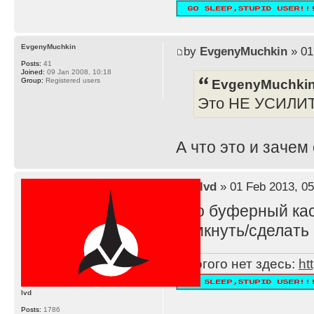
EvgenyMuchkin
by
EvgenyMuchkin
» 01
Posts:
41
Joined:
09 Jan 2008, 10:18
EvgenyMuchkin
Group:
Registered users
Это НЕ УСИЛИ
А что это и зачем
by
lvd
» 01 Feb 2013, 05
Это буферный каск
замкнуть/сделать 
Многого нет здесь:
ht
lvd
Posts:
1786