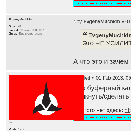
EvgenyMuchkin
by
EvgenyMuchkin
» 01
Posts:
41
Joined:
09 Jan 2008, 10:18
EvgenyMuchkin
Group:
Registered users
Это НЕ УСИЛИ
А что это и зачем
by
lvd
» 01 Feb 2013, 05
Это буферный каск
замкнуть/сделать 
Многого нет здесь:
ht
lvd
Posts:
1786