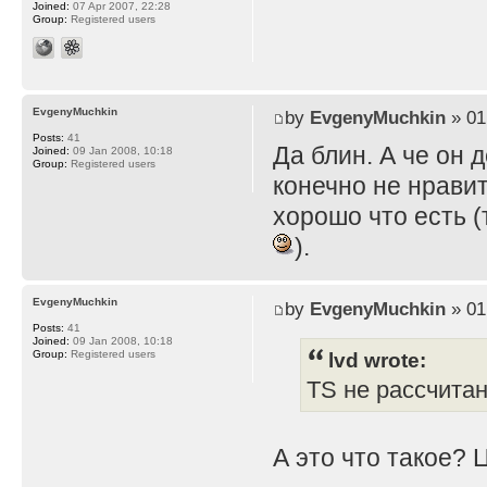
Joined:
07 Apr 2007, 22:28
Group:
Registered users
EvgenyMuchkin
by
EvgenyMuchkin
» 01
Posts:
41
Да блин. А че он 
Joined:
09 Jan 2008, 10:18
Group:
Registered users
конечно не нравит
хорошо что есть (
).
EvgenyMuchkin
by
EvgenyMuchkin
» 01
Posts:
41
Joined:
09 Jan 2008, 10:18
lvd wrote:
Group:
Registered users
TS не рассчита
А это что такое? 