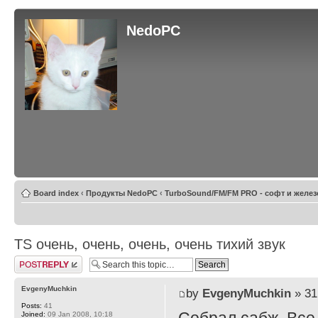
NedoPC
Board index
‹
Продукты NedoPC
‹
TurboSound/FM/FM PRO - софт и желез
TS очень, очень, очень, очень тихий звук
Post a reply
EvgenyMuchkin
by
EvgenyMuchkin
» 31
Posts:
41
Joined:
09 Jan 2008, 10:18