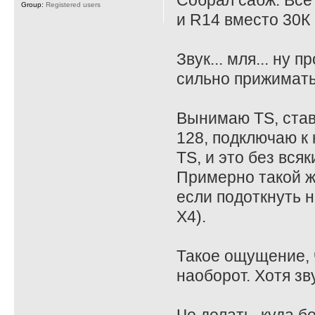
Собрал сабж. Все
Group:
Registered users
и R14 вместо 30К 
Звук... мля... ну
сильно прижимать
Вынимаю TS, став
128, подключаю к 
TS, и это без всяк
Примерно такой ж
если подоткнуть на
X4).
Такое ощущение, ч
наоборот. Хотя зв