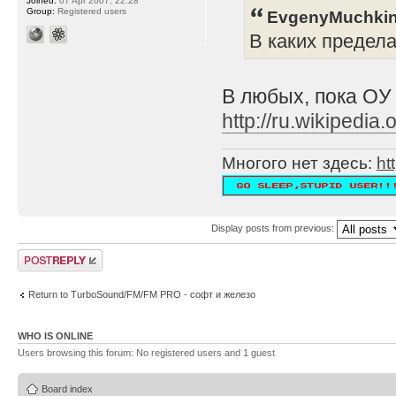
Joined:
07 Apr 2007, 22:28
Group:
Registered users
EvgenyMuchkin
В каких предел
В любых, пока ОУ
http://ru.wikipe
Многого нет здесь:
ht
Display posts from previous:
Post a reply
Return to TurboSound/FM/FM PRO - софт и железо
WHO IS ONLINE
Users browsing this forum: No registered users and 1 guest
Board index