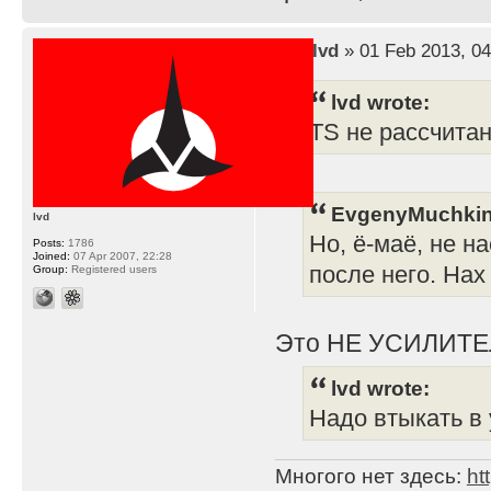
by
lvd
» 01 Feb 2013, 04
lvd wrote:
TS не рассчита
EvgenyMuchkin
lvd
Но, ё-маё, не н
Posts:
1786
Joined:
07 Apr 2007, 22:28
после него. Нах
Group:
Registered users
Это НЕ УСИЛИТЕ
lvd wrote:
Надо втыкать в 
Многого нет здесь:
ht