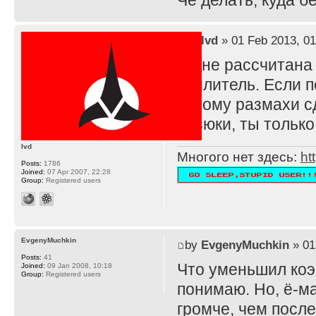
Че делать, куда 
by
lvd
» 01 Feb 2013, 01
TS не рассчитана
усилитель. Если п
потому размахи с
резюки, ты тольк
lvd
Многого нет здесь:
ht
Posts:
1786
Joined:
07 Apr 2007, 22:28
Group:
Registered users
EvgenyMuchkin
by
EvgenyMuchkin
» 01
Posts:
41
Что уменьшил ко
Joined:
09 Jan 2008, 10:18
Group:
Registered users
понимаю. Но, ё-ма
громче, чем после