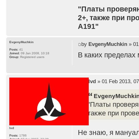
"Платы проверя
2+, также при п
A191"
EvgenyMuchkin
by
EvgenyMuchkin
» 01
Posts:
41
В каких пределах
Joined:
09 Jan 2008, 10:18
Group:
Registered users
by
lvd
» 01 Feb 2013, 07
EvgenyMuchkin
"Платы проверя
также при пров
lvd
Не знаю, я мануал
Posts:
1786