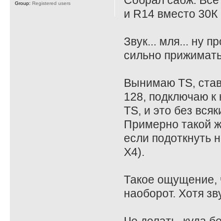
Собрал сабж. Все
Group:
Registered users
и R14 вместо 30К 
Звук... мля... ну
сильно прижимать
Вынимаю TS, став
128, подключаю к 
TS, и это без всяк
Примерно такой ж
если подоткнуть на
X4).
Такое ощущение, ч
наоборот. Хотя зв