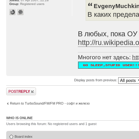
Joined:
07 Apr 2007, 22:28
Group:
Registered users
EvgenyMuchkin
В каких предел
В любых, пока ОУ
http://ru.wikipe
Многого нет здесь:
ht
Display posts from previous:
Post a reply
Return to TurboSound/FM/FM PRO - софт и железо
WHO IS ONLINE
Users browsing this forum: No registered users and 1 guest
Board index