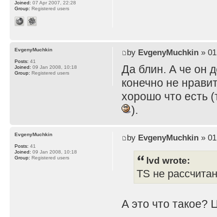
Joined:
07 Apr 2007, 22:28
Group:
Registered users
EvgenyMuchkin
by
EvgenyMuchkin
» 01
Posts:
41
Да блин. А че он 
Joined:
09 Jan 2008, 10:18
Group:
Registered users
конечно не нравит
хорошо что есть (
).
EvgenyMuchkin
by
EvgenyMuchkin
» 01
Posts:
41
Joined:
09 Jan 2008, 10:18
lvd wrote:
Group:
Registered users
TS не рассчита
А это что такое? 