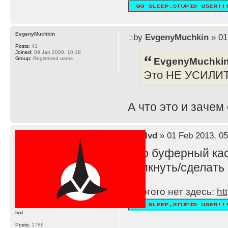
EvgenyMuchkin
by
EvgenyMuchkin
» 01
Posts:
41
Joined:
09 Jan 2008, 10:18
EvgenyMuchkin
Group:
Registered users
Это НЕ УСИЛИ
А что это и зачем
by
lvd
» 01 Feb 2013, 05
Это буферный каск
замкнуть/сделать 
Многого нет здесь:
ht
lvd
Posts:
1786