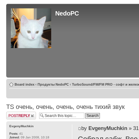
NedoPC
Board index
‹
Продукты NedoPC
‹
TurboSound/FM/FM PRO - софт и желез
TS очень, очень, очень, очень тихий звук
Post a reply
EvgenyMuchkin
by
EvgenyMuchkin
» 31
Posts:
41
Joined:
09 Jan 2008, 10:18