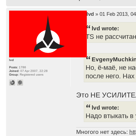
by
lvd
» 01 Feb 2013, 04
lvd wrote:
TS не рассчита
EvgenyMuchkin
lvd
Но, ё-маё, не н
Posts:
1786
Joined:
07 Apr 2007, 22:28
после него. Нах
Group:
Registered users
Это НЕ УСИЛИТЕ
lvd wrote:
Надо втыкать в 
Многого нет здесь:
ht