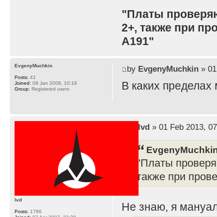
"Платы проверя
2+, также при п
A191"
EvgenyMuchkin
by
EvgenyMuchkin
» 01
Posts:
41
В каких пределах
Joined:
09 Jan 2008, 10:18
Group:
Registered users
by
lvd
» 01 Feb 2013, 07
EvgenyMuchkin
"Платы проверя
также при пров
lvd
Не знаю, я мануал
Posts:
1786