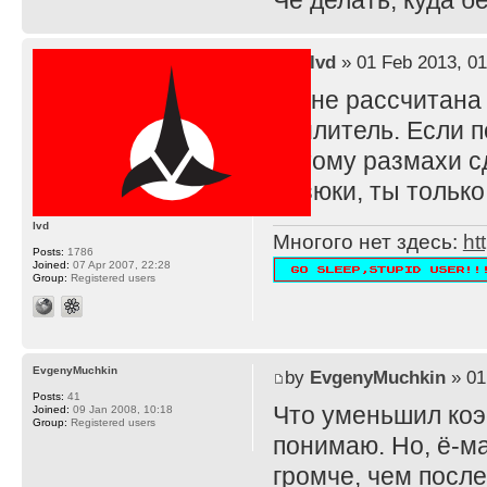
Че делать, куда 
by
lvd
» 01 Feb 2013, 01
TS не рассчитана
усилитель. Если п
потому размахи с
резюки, ты тольк
lvd
Многого нет здесь:
ht
Posts:
1786
Joined:
07 Apr 2007, 22:28
Group:
Registered users
EvgenyMuchkin
by
EvgenyMuchkin
» 01
Posts:
41
Что уменьшил ко
Joined:
09 Jan 2008, 10:18
Group:
Registered users
понимаю. Но, ё-ма
громче, чем после