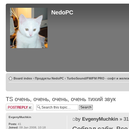
NedoPC
Board index
‹
Продукты NedoPC
‹
TurboSound/FM/FM PRO - софт и желез
TS очень, очень, очень, очень тихий звук
Post a reply
EvgenyMuchkin
by
EvgenyMuchkin
» 31
Posts:
41
Joined:
09 Jan 2008, 10:18