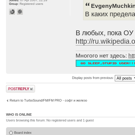
Joined:
07 Apr 2007, 22:28
Group:
Registered users
EvgenyMuchkin
В каких предел
В любых, пока ОУ
http://ru.wikipe
Многого нет здесь:
ht
Display posts from previous:
Post a reply
Return to TurboSound/FM/FM PRO - софт и железо
WHO IS ONLINE
Users browsing this forum: No registered users and 1 guest
Board index