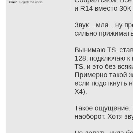
Собрал сабж. Все
Group:
Registered users
и R14 вместо 30К 
Звук... мля... ну
сильно прижимать
Вынимаю TS, став
128, подключаю к 
TS, и это без всяк
Примерно такой ж
если подоткнуть на
X4).
Такое ощущение, ч
наоборот. Хотя зв