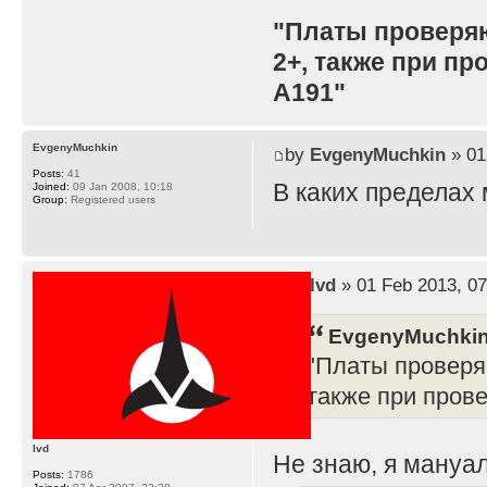
"Платы проверя
2+, также при п
A191"
EvgenyMuchkin
by
EvgenyMuchkin
» 01
Posts:
41
В каких пределах
Joined:
09 Jan 2008, 10:18
Group:
Registered users
by
lvd
» 01 Feb 2013, 07
EvgenyMuchkin
"Платы проверя
также при пров
lvd
Не знаю, я мануал
Posts:
1786