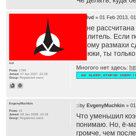
Че делать, куда 
by
lvd
» 01 Feb 2013, 01
TS не рассчитана
усилитель. Если п
потому размахи с
резюки, ты тольк
lvd
Многого нет здесь:
ht
Posts:
1786
Joined:
07 Apr 2007, 22:28
Group:
Registered users
EvgenyMuchkin
by
EvgenyMuchkin
» 01
Posts:
41
Что уменьшил ко
Joined:
09 Jan 2008, 10:18
Group:
Registered users
понимаю. Но, ё-ма
громче, чем после