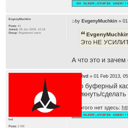
EvgenyMuchkin
by
EvgenyMuchkin
» 01
Posts:
41
Joined:
09 Jan 2008, 10:18
EvgenyMuchkin
Group:
Registered users
Это НЕ УСИЛИ
А что это и зачем
by
lvd
» 01 Feb 2013, 05
Это буферный каск
замкнуть/сделать 
Многого нет здесь:
ht
lvd
Posts:
1786