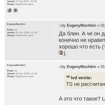
Joined:
07 Apr 2007, 22:28
Group:
Registered users
EvgenyMuchkin
by
EvgenyMuchkin
» 01
Posts:
41
Да блин. А че он 
Joined:
09 Jan 2008, 10:18
Group:
Registered users
конечно не нравит
хорошо что есть (
).
EvgenyMuchkin
by
EvgenyMuchkin
» 01
Posts:
41
Joined:
09 Jan 2008, 10:18
lvd wrote:
Group:
Registered users
TS не рассчита
А это что такое? 