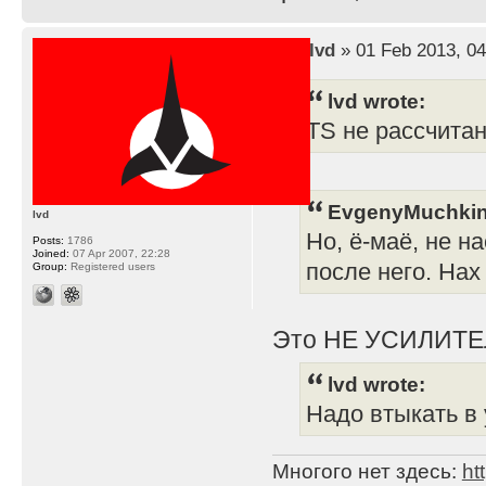
by
lvd
» 01 Feb 2013, 04
lvd wrote:
TS не рассчита
EvgenyMuchkin
lvd
Но, ё-маё, не н
Posts:
1786
Joined:
07 Apr 2007, 22:28
после него. Нах
Group:
Registered users
Это НЕ УСИЛИТЕ
lvd wrote:
Надо втыкать в 
Многого нет здесь:
ht