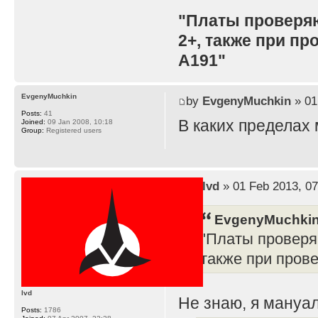
"Платы проверя
2+, также при п
A191"
EvgenyMuchkin
by
EvgenyMuchkin
» 01
Posts:
41
В каких пределах
Joined:
09 Jan 2008, 10:18
Group:
Registered users
by
lvd
» 01 Feb 2013, 07
EvgenyMuchkin
"Платы проверя
также при пров
lvd
Не знаю, я мануал
Posts:
1786