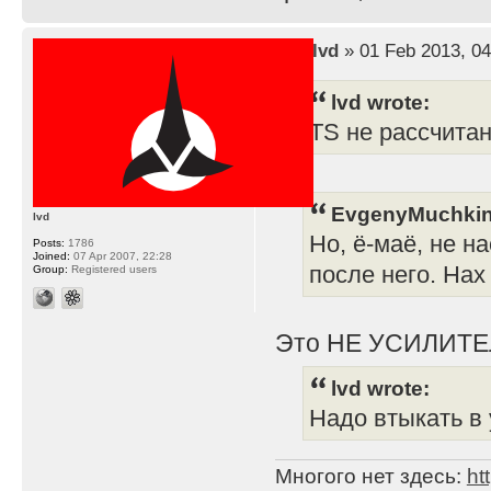
by
lvd
» 01 Feb 2013, 04
lvd wrote:
TS не рассчита
EvgenyMuchkin
lvd
Но, ё-маё, не н
Posts:
1786
Joined:
07 Apr 2007, 22:28
после него. Нах
Group:
Registered users
Это НЕ УСИЛИТЕ
lvd wrote:
Надо втыкать в 
Многого нет здесь:
ht