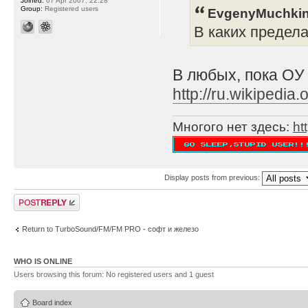
Joined:
07 Apr 2007, 22:28
Group:
Registered users
EvgenyMuchkin
В каких предел
В любых, пока ОУ
http://ru.wikipe
Многого нет здесь:
ht
Display posts from previous:
Post a reply
Return to TurboSound/FM/FM PRO - софт и железо
WHO IS ONLINE
Users browsing this forum: No registered users and 1 guest
Board index