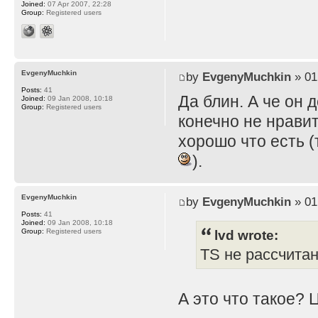
Joined:
07 Apr 2007, 22:28
Group:
Registered users
EvgenyMuchkin
by
EvgenyMuchkin
» 01
Posts:
41
Да блин. А че он 
Joined:
09 Jan 2008, 10:18
Group:
Registered users
конечно не нравит
хорошо что есть (
).
EvgenyMuchkin
by
EvgenyMuchkin
» 01
Posts:
41
Joined:
09 Jan 2008, 10:18
lvd wrote:
Group:
Registered users
TS не рассчита
А это что такое? 