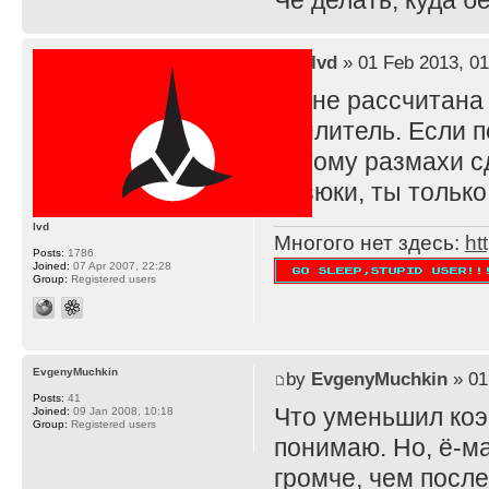
Че делать, куда 
by
lvd
» 01 Feb 2013, 01
TS не рассчитана
усилитель. Если п
потому размахи с
резюки, ты тольк
lvd
Многого нет здесь:
ht
Posts:
1786
Joined:
07 Apr 2007, 22:28
Group:
Registered users
EvgenyMuchkin
by
EvgenyMuchkin
» 01
Posts:
41
Что уменьшил ко
Joined:
09 Jan 2008, 10:18
Group:
Registered users
понимаю. Но, ё-ма
громче, чем после