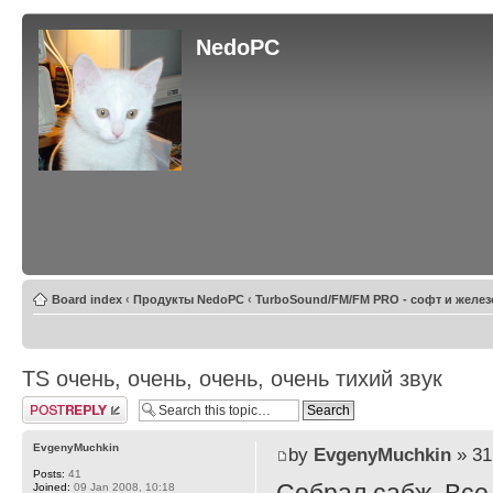
NedoPC
Board index
‹
Продукты NedoPC
‹
TurboSound/FM/FM PRO - софт и желез
TS очень, очень, очень, очень тихий звук
Post a reply
EvgenyMuchkin
by
EvgenyMuchkin
» 31
Posts:
41
Joined:
09 Jan 2008, 10:18