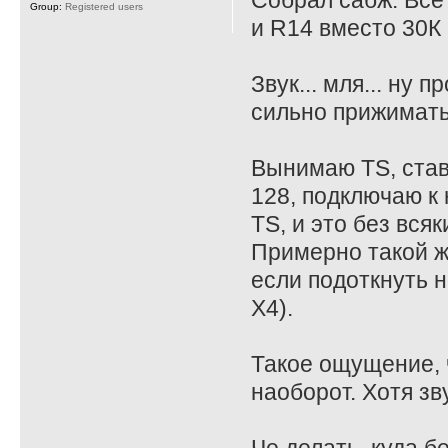
Собрал сабж. Все
Group:
Registered users
и R14 вместо 30К 
Звук... мля... ну
сильно прижимать
Вынимаю TS, став
128, подключаю к 
TS, и это без всяк
Примерно такой ж
если подоткнуть на
X4).
Такое ощущение, ч
наоборот. Хотя зв