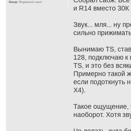
Собрал сабж. Все
Group:
Registered users
и R14 вместо 30К 
Звук... мля... ну
сильно прижимать
Вынимаю TS, став
128, подключаю к 
TS, и это без всяк
Примерно такой ж
если подоткнуть на
X4).
Такое ощущение, ч
наоборот. Хотя зв