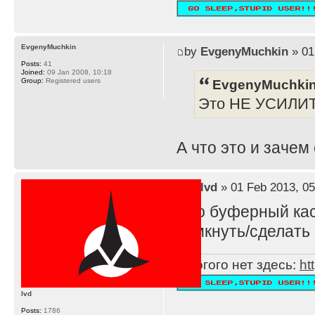
EvgenyMuchkin
by
EvgenyMuchkin
» 01
Posts:
41
Joined:
09 Jan 2008, 10:18
EvgenyMuchkin
Group:
Registered users
Это НЕ УСИЛИ
А что это и зачем
by
lvd
» 01 Feb 2013, 05
Это буферный каск
замкнуть/сделать 
Многого нет здесь:
ht
lvd
Posts:
1786