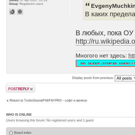
Joined:
07 Apr 2007, 22:28
Group:
Registered users
EvgenyMuchkin
В каких предел
В любых, пока ОУ
http://ru.wikipe
Многого нет здесь:
ht
Display posts from previous:
Post a reply
Return to TurboSound/FM/FM PRO - софт и железо
WHO IS ONLINE
Users browsing this forum: No registered users and 1 guest
Board index