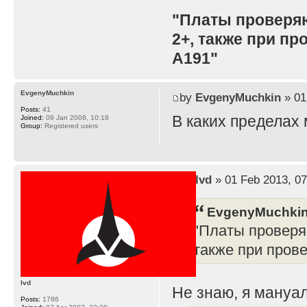
"Платы проверя
2+, также при п
A191"
EvgenyMuchkin
by
EvgenyMuchkin
» 01
Posts:
41
В каких пределах
Joined:
09 Jan 2008, 10:18
Group:
Registered users
by
lvd
» 01 Feb 2013, 07
EvgenyMuchkin
"Платы проверя
также при пров
lvd
Не знаю, я мануал
Posts:
1786