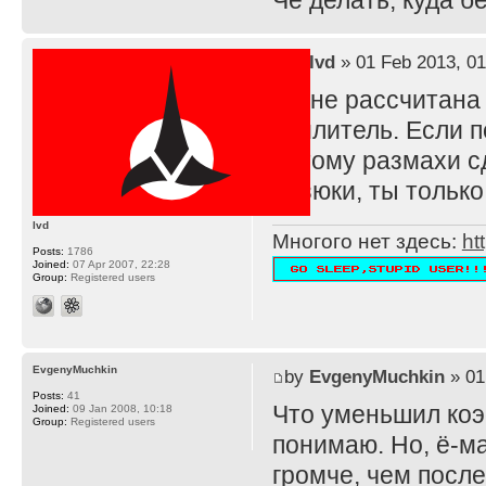
Че делать, куда 
by
lvd
» 01 Feb 2013, 01
TS не рассчитана
усилитель. Если п
потому размахи с
резюки, ты тольк
lvd
Многого нет здесь:
ht
Posts:
1786
Joined:
07 Apr 2007, 22:28
Group:
Registered users
EvgenyMuchkin
by
EvgenyMuchkin
» 01
Posts:
41
Что уменьшил ко
Joined:
09 Jan 2008, 10:18
Group:
Registered users
понимаю. Но, ё-ма
громче, чем после