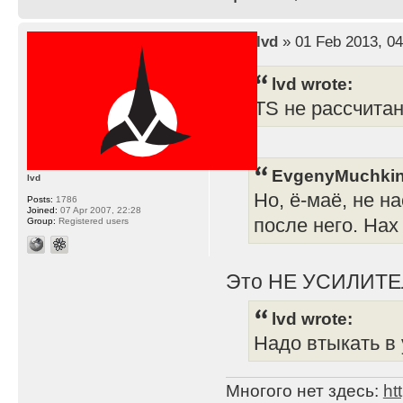
by
lvd
» 01 Feb 2013, 04
lvd wrote:
TS не рассчита
EvgenyMuchkin
lvd
Но, ё-маё, не н
Posts:
1786
Joined:
07 Apr 2007, 22:28
после него. Нах
Group:
Registered users
Это НЕ УСИЛИТЕ
lvd wrote:
Надо втыкать в 
Многого нет здесь:
ht