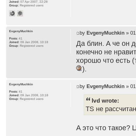
Joined:
07 Apr 2007, 22:28
Group:
Registered users
EvgenyMuchkin
by
EvgenyMuchkin
» 01
Posts:
41
Да блин. А че он 
Joined:
09 Jan 2008, 10:18
Group:
Registered users
конечно не нравит
хорошо что есть (
).
EvgenyMuchkin
by
EvgenyMuchkin
» 01
Posts:
41
Joined:
09 Jan 2008, 10:18
lvd wrote:
Group:
Registered users
TS не рассчита
А это что такое? 