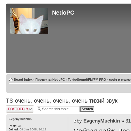
NedoPC
Board index
‹
Продукты NedoPC
‹
TurboSound/FM/FM PRO - софт и желез
TS очень, очень, очень, очень тихий звук
Post a reply
EvgenyMuchkin
by
EvgenyMuchkin
» 31
Posts:
41
Joined:
09 Jan 2008, 10:18