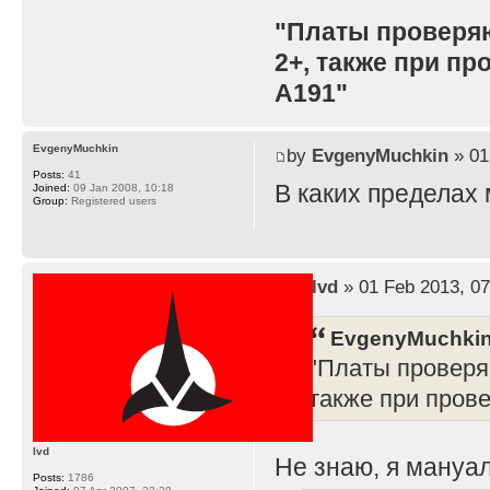
"Платы проверя
2+, также при п
A191"
EvgenyMuchkin
by
EvgenyMuchkin
» 01
Posts:
41
В каких пределах
Joined:
09 Jan 2008, 10:18
Group:
Registered users
by
lvd
» 01 Feb 2013, 07
EvgenyMuchkin
"Платы проверя
также при пров
lvd
Не знаю, я мануал
Posts:
1786