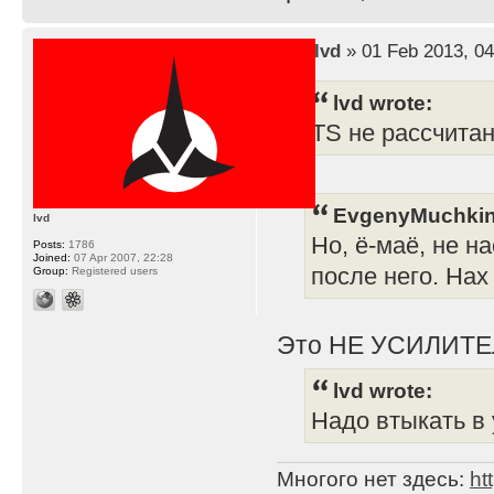
by
lvd
» 01 Feb 2013, 04
lvd wrote:
TS не рассчита
EvgenyMuchkin
lvd
Но, ё-маё, не н
Posts:
1786
Joined:
07 Apr 2007, 22:28
после него. Нах
Group:
Registered users
Это НЕ УСИЛИТЕ
lvd wrote:
Надо втыкать в 
Многого нет здесь:
ht