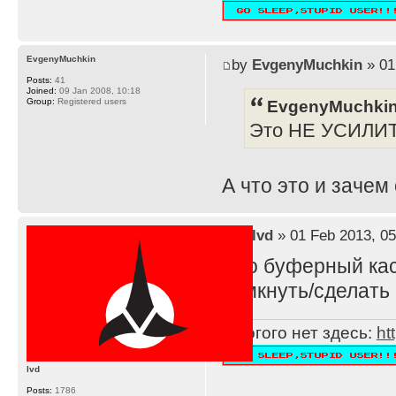
EvgenyMuchkin
by
EvgenyMuchkin
» 01
Posts:
41
Joined:
09 Jan 2008, 10:18
EvgenyMuchkin
Group:
Registered users
Это НЕ УСИЛИ
А что это и зачем
by
lvd
» 01 Feb 2013, 05
Это буферный каск
замкнуть/сделать 
Многого нет здесь:
ht
lvd
Posts:
1786