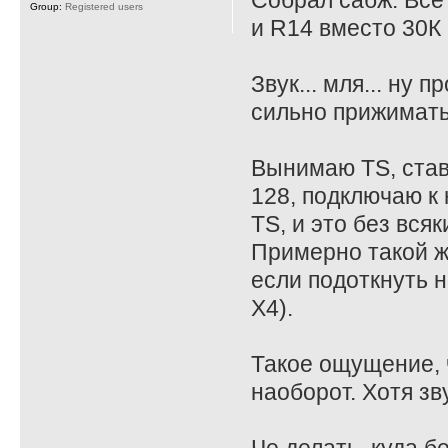
Собрал сабж. Все
Group:
Registered users
и R14 вместо 30К 
Звук... мля... ну
сильно прижимать
Вынимаю TS, став
128, подключаю к 
TS, и это без всяк
Примерно такой ж
если подоткнуть на
X4).
Такое ощущение, ч
наоборот. Хотя зв