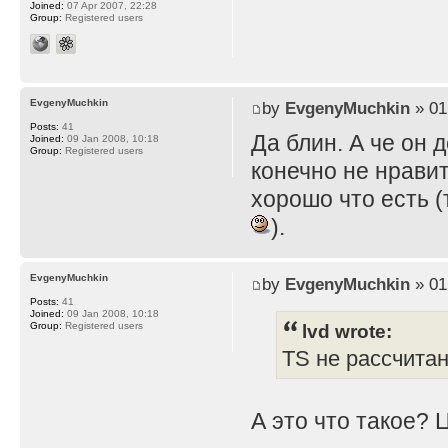
Joined:
07 Apr 2007, 22:28
Group:
Registered users
EvgenyMuchkin
by
EvgenyMuchkin
» 01
Posts:
41
Да блин. А че он 
Joined:
09 Jan 2008, 10:18
Group:
Registered users
конечно не нравит
хорошо что есть (
).
EvgenyMuchkin
by
EvgenyMuchkin
» 01
Posts:
41
Joined:
09 Jan 2008, 10:18
lvd wrote:
Group:
Registered users
TS не рассчита
А это что такое? 