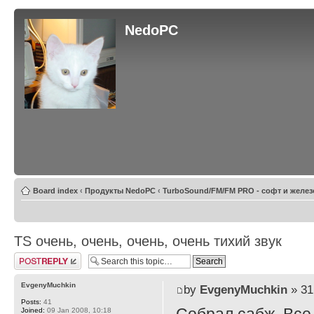
NedoPC
Board index
‹
Продукты NedoPC
‹
TurboSound/FM/FM PRO - софт и желез
TS очень, очень, очень, очень тихий звук
Post a reply
EvgenyMuchkin
by
EvgenyMuchkin
» 31
Posts:
41
Joined:
09 Jan 2008, 10:18