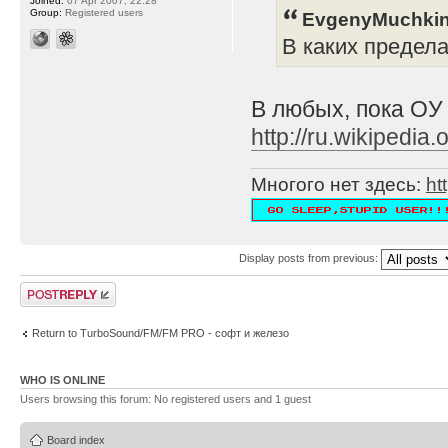
Joined:
07 Apr 2007, 22:28
Group:
Registered users
EvgenyMuchkin
В каких предел
В любых, пока ОУ
http://ru.wikipe
Многого нет здесь:
ht
Display posts from previous:
Post a reply
Return to TurboSound/FM/FM PRO - софт и железо
WHO IS ONLINE
Users browsing this forum: No registered users and 1 guest
Board index