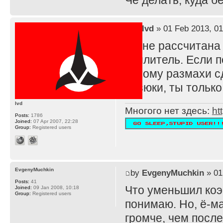
Че делать, куда 
by
lvd
» 01 Feb 2013, 01
TS не рассчитана
усилитель. Если п
потому размахи с
резюки, ты тольк
lvd
Многого нет здесь:
ht
Posts:
1786
Joined:
07 Apr 2007, 22:28
Group:
Registered users
EvgenyMuchkin
by
EvgenyMuchkin
» 01
Posts:
41
Что уменьшил ко
Joined:
09 Jan 2008, 10:18
Group:
Registered users
понимаю. Но, ё-ма
громче, чем после