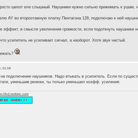
у просто шепот еле слышный. Наушники нужно сильно прижимать к ушам, 
лю AY во второэтажную платку Пентагона 128, подключаю к ней наушники
 эффект, в смысле увеличения громкости, если подоткнуть наушники не к
что усилитель не усиливает сигнал, а наоборот. Хотя звук чистый.
бежать?
, 01:09
 на подключение наушников. Надо втыкать в усилитель. Если по сущест
тати, уменьшив резюки, ты только уменьшил коэфф. усиления.
tp://lvd.nedopc.com