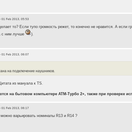
 01 Feb 2013, 05:53
делает то? Если тупо громкость режет, то конечно не нравится. А если г
а с ним лучше
).
 01 Feb 2013, 06:07
тана на подключение наушников.
Цитата из мануала к TS.
тся на бытовом компьютере АТМ-Турбо 2+, также при проверке ис
 01 Feb 2013, 06:17
 можно варьировать номиналы R13 и R14 ?