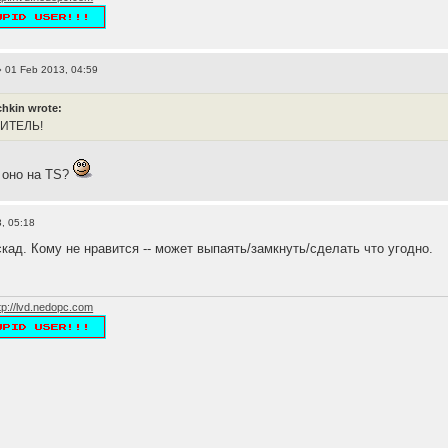
 01 Feb 2013, 04:59
hkin wrote:
ЛИТЕЛЬ!
м оно на TS?
, 05:18
кад. Кому не нравится -- может выпаять/замкнуть/сделать что угодно.
tp://lvd.nedopc.com