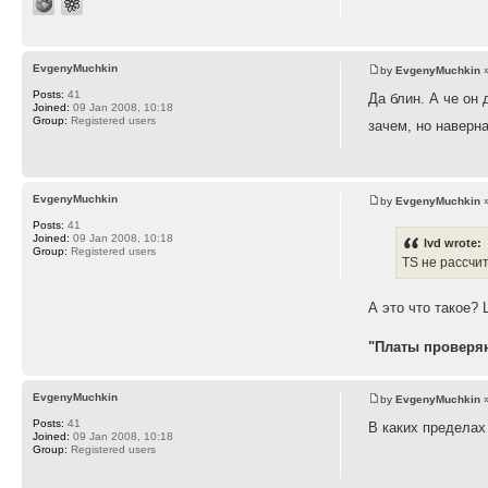
EvgenyMuchkin
by
EvgenyMuchkin
»
Posts:
41
Да блин. А че он 
Joined:
09 Jan 2008, 10:18
Group:
Registered users
зачем, но наверн
EvgenyMuchkin
by
EvgenyMuchkin
»
Posts:
41
Joined:
09 Jan 2008, 10:18
lvd wrote:
Group:
Registered users
TS не рассчи
А это что такое? 
"Платы проверяю
EvgenyMuchkin
by
EvgenyMuchkin
»
Posts:
41
В каких пределах
Joined:
09 Jan 2008, 10:18
Group:
Registered users