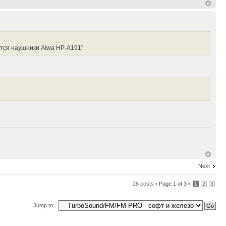
ются наушники Aiwa HP-A191"
Next
26 posts •
Page
1
of
3
•
1
2
3
Jump to: