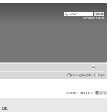
Advanced search
FAQ
Register
Login
26 posts •
Page
1
of
3
•
1
2
3
 22К.