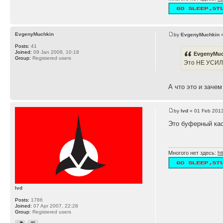
EvgenyMuchkin
by
EvgenyMuchkin
»
Posts:
41
Joined:
09 Jan 2008, 10:18
EvgenyMuc
Group:
Registered users
Это НЕ УСИ
А что это и заче
by
lvd
» 01 Feb 2013
Это буферный кас
Многого нет здесь:
ht
lvd
Posts:
1786
Joined:
07 Apr 2007, 22:28
Group:
Registered users