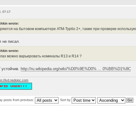
, 07:17
hkin wrote:
ряются на бытовом компьютере АТМ-Турбо 2+, также при проверке использу
л не писал.
hkin wrote:
елах можно варьировать номиналы R13 и R14 ?
 устойчив.
http://ru.wikipedia.org/wiki/%D0%9E%D0% ... 0%BB%D1%8C
tp://lvd.nedopc.com
ay posts from previous:
Sort by