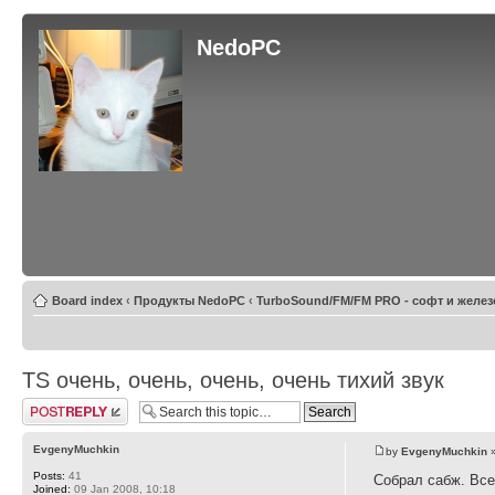
NedoPC
Board index
‹
Продукты NedoPC
‹
TurboSound/FM/FM PRO - софт и желез
TS очень, очень, очень, очень тихий звук
Post a reply
EvgenyMuchkin
by
EvgenyMuchkin
»
Posts:
41
Собрал сабж. Все
Joined:
09 Jan 2008, 10:18