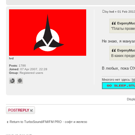
by
lvd
» 01 Feb 2013
EvgenyMuc
"Платы прове
Не знаю, я мануа
EvgenyMuc
В каких пред
lvd
Posts:
1786
В любых, пока ОУ
Joined:
07 Apr 2007, 22:28
Group:
Registered users
Многого нет здесь:
ht
Displ
Post a reply
Return to TurboSound/FM/FM PRO - софт и железо