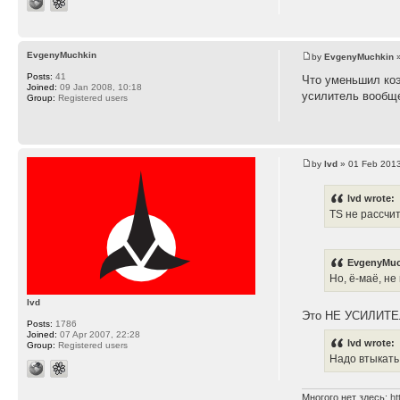
EvgenyMuchkin
by
EvgenyMuchkin
»
Posts:
41
Что уменьшил коэ
Joined:
09 Jan 2008, 10:18
усилитель вообщ
Group:
Registered users
by
lvd
» 01 Feb 2013
lvd wrote:
TS не рассчи
EvgenyMuc
Но, ё-маё, не
lvd
Это НЕ УСИЛИТЕ
Posts:
1786
Joined:
07 Apr 2007, 22:28
lvd wrote:
Group:
Registered users
Надо втыкать
Многого нет здесь:
ht