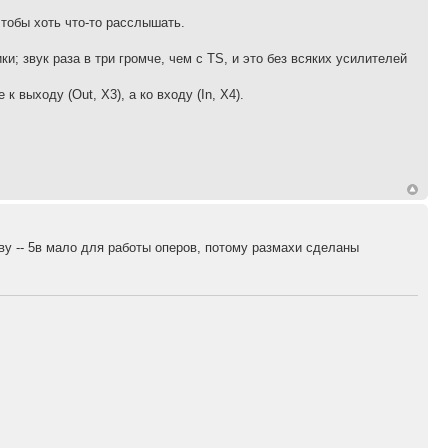
чтобы хоть что-то расслышать.
; звук раза в три громче, чем с TS, и это без всяких усилителей
 выходу (Out, X3), а ко входу (In, X4).
ву -- 5в мало для работы оперов, потому размахи сделаны