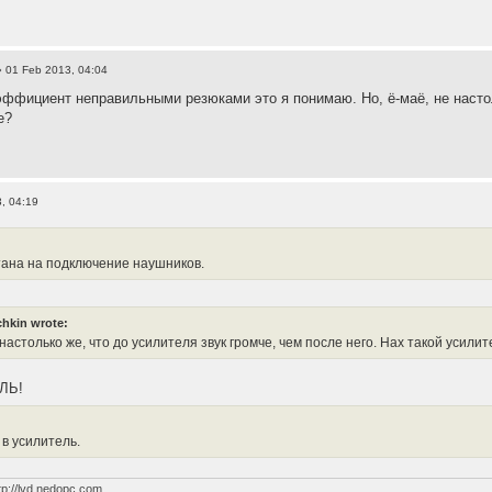
 01 Feb 2013, 04:04
ффициент неправильными резюками это я понимаю. Но, ё-маё, не настоль
е?
, 04:19
тана на подключение наушников.
hkin wrote:
 настолько же, что до усилителя звук громче, чем после него. Нах такой усил
ЛЬ!
 в усилитель.
tp://lvd.nedopc.com