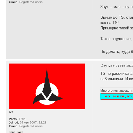
Group:
Registered users
Звук... мля... н
Вынимаю TS, став
как на TS!
Примерно такой же
Такое ощущение, 
Че делать, куда 
by
lvd
» 01 Feb 2013
TS не рассчитана
небольшими. И кс
Многого нет здесь:
ht
lvd
Posts:
1786
Joined:
07 Apr 2007, 22:28
Group:
Registered users