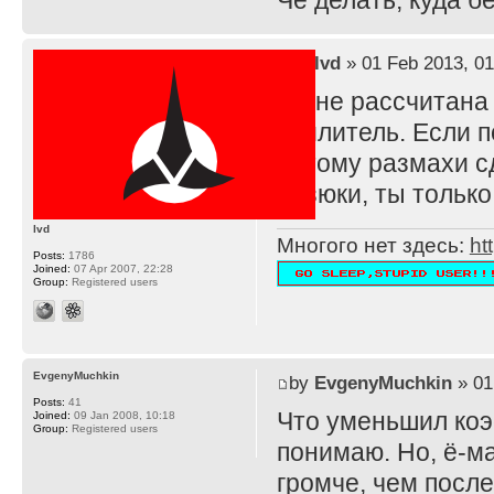
Че делать, куда 
by
lvd
» 01 Feb 2013, 01
TS не рассчитана
усилитель. Если п
потому размахи с
резюки, ты тольк
lvd
Многого нет здесь:
ht
Posts:
1786
Joined:
07 Apr 2007, 22:28
Group:
Registered users
EvgenyMuchkin
by
EvgenyMuchkin
» 01
Posts:
41
Что уменьшил ко
Joined:
09 Jan 2008, 10:18
Group:
Registered users
понимаю. Но, ё-ма
громче, чем после