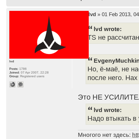
by
lvd
» 01 Feb 2013, 04
lvd wrote:
TS не рассчита
EvgenyMuchkin
lvd
Но, ё-маё, не н
Posts:
1786
Joined:
07 Apr 2007, 22:28
после него. Нах
Group:
Registered users
Это НЕ УСИЛИТЕ
lvd wrote:
Надо втыкать в 
Многого нет здесь:
ht