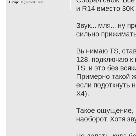
Собрал сабж. Все
Group:
Registered users
и R14 вместо 30К 
Звук... мля... ну
сильно прижимать
Вынимаю TS, став
128, подключаю к 
TS, и это без всяк
Примерно такой ж
если подоткнуть на
X4).
Такое ощущение, ч
наоборот. Хотя зв