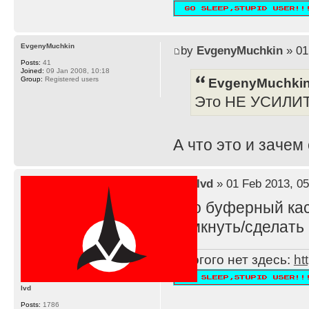
EvgenyMuchkin
by
EvgenyMuchkin
» 01
Posts:
41
Joined:
09 Jan 2008, 10:18
EvgenyMuchkin
Group:
Registered users
Это НЕ УСИЛИ
А что это и зачем
by
lvd
» 01 Feb 2013, 05
Это буферный каск
замкнуть/сделать 
Многого нет здесь:
ht
lvd
Posts:
1786