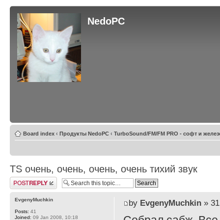
NedoPC
Board index
‹
Продукты NedoPC
‹
TurboSound/FM/FM PRO - софт и желез
TS очень, очень, очень, очень тихий звук
Post a reply
EvgenyMuchkin
by
EvgenyMuchkin
» 31
Posts:
41
Joined:
09 Jan 2008, 10:18