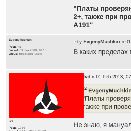
"Платы проверя
2+, также при п
A191"
EvgenyMuchkin
by
EvgenyMuchkin
» 01
Posts:
41
В каких пределах
Joined:
09 Jan 2008, 10:18
Group:
Registered users
by
lvd
» 01 Feb 2013, 07
EvgenyMuchkin
"Платы проверя
также при пров
lvd
Не знаю, я мануал
Posts:
1786