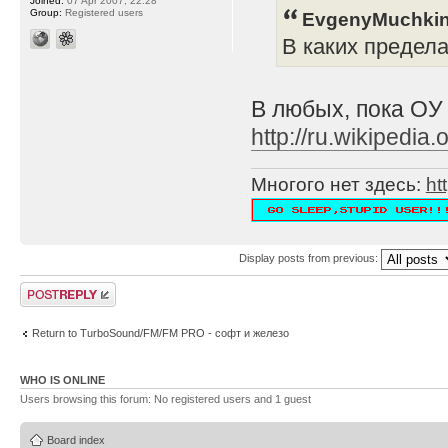
Joined:
07 Apr 2007, 22:28
Group:
Registered users
EvgenyMuchkin
В каких предел
В любых, пока ОУ
http://ru.wikipe
Многого нет здесь:
ht
Display posts from previous:
Post a reply
Return to TurboSound/FM/FM PRO - софт и железо
WHO IS ONLINE
Users browsing this forum: No registered users and 1 guest
Board index