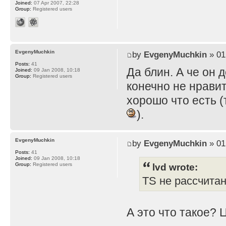
Joined:
07 Apr 2007, 22:28
Group:
Registered users
EvgenyMuchkin
by
EvgenyMuchkin
» 01
Posts:
41
Да блин. А че он 
Joined:
09 Jan 2008, 10:18
Group:
Registered users
конечно не нравит
хорошо что есть (
).
EvgenyMuchkin
by
EvgenyMuchkin
» 01
Posts:
41
Joined:
09 Jan 2008, 10:18
lvd wrote:
Group:
Registered users
TS не рассчита
А это что такое? 