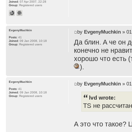
Joined:
07 Apr 2007, 22:28
Group:
Registered users
EvgenyMuchkin
by
EvgenyMuchkin
» 01
Posts:
41
Да блин. А че он 
Joined:
09 Jan 2008, 10:18
Group:
Registered users
конечно не нравит
хорошо что есть (
).
EvgenyMuchkin
by
EvgenyMuchkin
» 01
Posts:
41
Joined:
09 Jan 2008, 10:18
lvd wrote:
Group:
Registered users
TS не рассчита
А это что такое? 