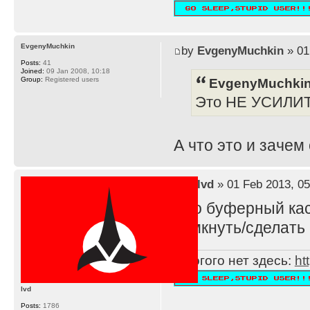
EvgenyMuchkin
by
EvgenyMuchkin
» 01
Posts:
41
Joined:
09 Jan 2008, 10:18
EvgenyMuchkin
Group:
Registered users
Это НЕ УСИЛИ
А что это и зачем
by
lvd
» 01 Feb 2013, 05
Это буферный каск
замкнуть/сделать 
Многого нет здесь:
ht
lvd
Posts:
1786