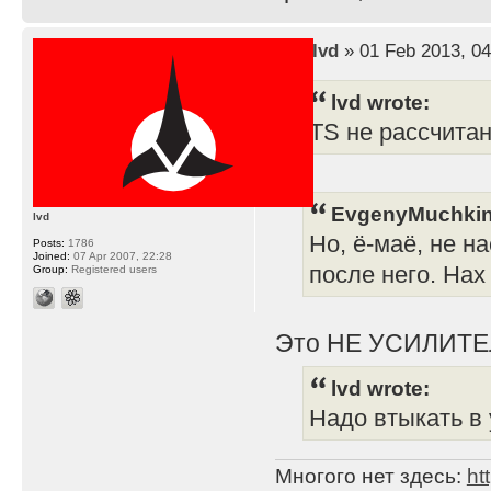
by
lvd
» 01 Feb 2013, 04
lvd wrote:
TS не рассчита
EvgenyMuchkin
lvd
Но, ё-маё, не н
Posts:
1786
Joined:
07 Apr 2007, 22:28
после него. Нах
Group:
Registered users
Это НЕ УСИЛИТЕ
lvd wrote:
Надо втыкать в 
Многого нет здесь:
ht