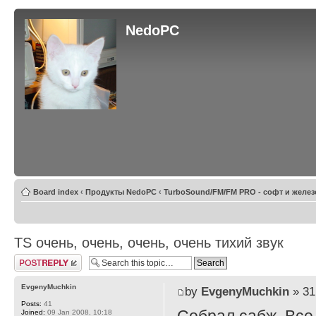
NedoPC
Board index
‹
Продукты NedoPC
‹
TurboSound/FM/FM PRO - софт и желез
TS очень, очень, очень, очень тихий звук
Post a reply
EvgenyMuchkin
by
EvgenyMuchkin
» 31
Posts:
41
Joined:
09 Jan 2008, 10:18