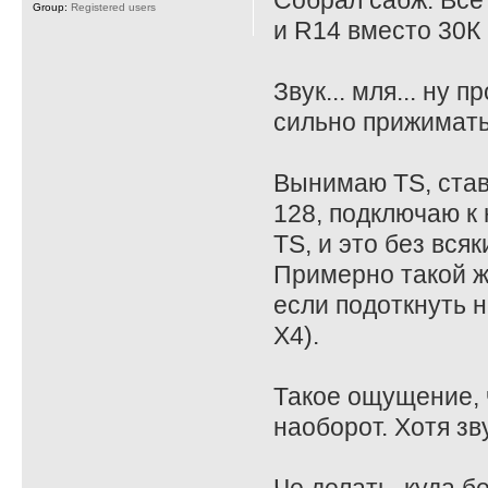
Собрал сабж. Все
Group:
Registered users
и R14 вместо 30К 
Звук... мля... ну
сильно прижимать
Вынимаю TS, став
128, подключаю к 
TS, и это без всяк
Примерно такой ж
если подоткнуть на
X4).
Такое ощущение, ч
наоборот. Хотя зв