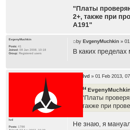
"Платы проверя
2+, также при п
A191"
EvgenyMuchkin
by
EvgenyMuchkin
» 01
Posts:
41
В каких пределах
Joined:
09 Jan 2008, 10:18
Group:
Registered users
by
lvd
» 01 Feb 2013, 07
EvgenyMuchkin
"Платы проверя
также при пров
lvd
Не знаю, я мануал
Posts:
1786