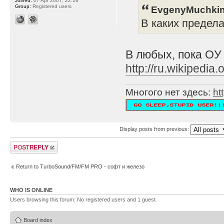
Joined:
07 Apr 2007, 22:28
Group:
Registered users
EvgenyMuchkin
В каких предел
В любых, пока ОУ
http://ru.wikipe
Многого нет здесь:
ht
Display posts from previous:
Post a reply
Return to TurboSound/FM/FM PRO - софт и железо
WHO IS ONLINE
Users browsing this forum: No registered users and 1 guest
Board index