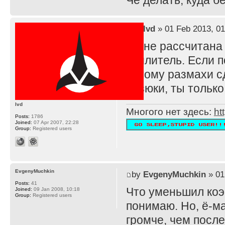
Че делать, куда 
by
lvd
» 01 Feb 2013, 01
TS не рассчитана
усилитель. Если п
потому размахи с
резюки, ты тольк
lvd
Многого нет здесь:
ht
Posts:
1786
Joined:
07 Apr 2007, 22:28
Group:
Registered users
EvgenyMuchkin
by
EvgenyMuchkin
» 01
Posts:
41
Что уменьшил ко
Joined:
09 Jan 2008, 10:18
Group:
Registered users
понимаю. Но, ё-ма
громче, чем после