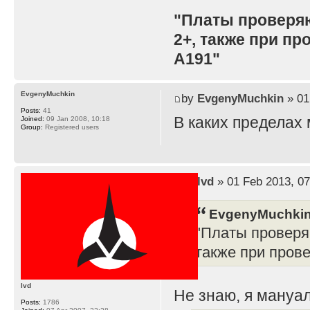
"Платы проверя
2+, также при п
A191"
EvgenyMuchkin
by
EvgenyMuchkin
» 01
Posts:
41
В каких пределах
Joined:
09 Jan 2008, 10:18
Group:
Registered users
by
lvd
» 01 Feb 2013, 07
EvgenyMuchkin
"Платы проверя
также при пров
lvd
Не знаю, я мануал
Posts:
1786