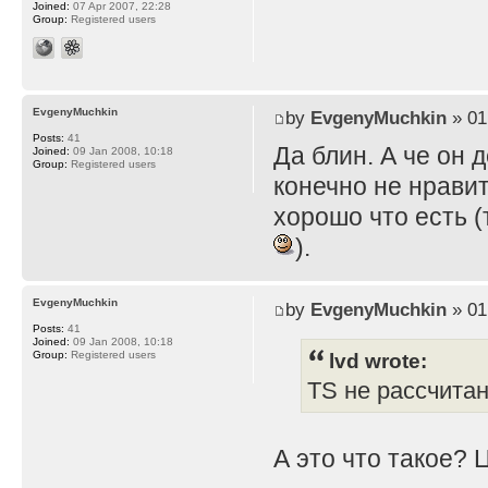
Joined:
07 Apr 2007, 22:28
Group:
Registered users
EvgenyMuchkin
by
EvgenyMuchkin
» 01
Posts:
41
Да блин. А че он 
Joined:
09 Jan 2008, 10:18
Group:
Registered users
конечно не нравит
хорошо что есть (
).
EvgenyMuchkin
by
EvgenyMuchkin
» 01
Posts:
41
Joined:
09 Jan 2008, 10:18
lvd wrote:
Group:
Registered users
TS не рассчита
А это что такое? 