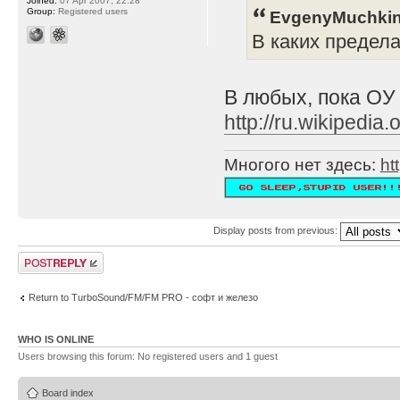
Joined:
07 Apr 2007, 22:28
Group:
Registered users
EvgenyMuchkin
В каких предел
В любых, пока ОУ
http://ru.wikipe
Многого нет здесь:
ht
Display posts from previous:
Post a reply
Return to TurboSound/FM/FM PRO - софт и железо
WHO IS ONLINE
Users browsing this forum: No registered users and 1 guest
Board index