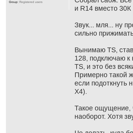
Собрал сабж. Все
Group:
Registered users
и R14 вместо 30К 
Звук... мля... ну
сильно прижимать
Вынимаю TS, став
128, подключаю к 
TS, и это без всяк
Примерно такой ж
если подоткнуть на
X4).
Такое ощущение, ч
наоборот. Хотя зв