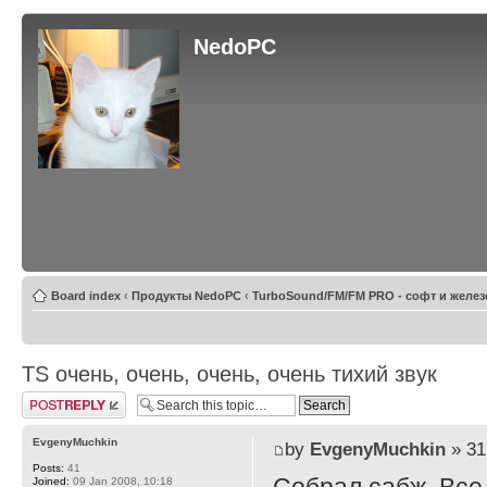
NedoPC
Board index
‹
Продукты NedoPC
‹
TurboSound/FM/FM PRO - софт и желез
TS очень, очень, очень, очень тихий звук
Post a reply
EvgenyMuchkin
by
EvgenyMuchkin
» 31
Posts:
41
Joined:
09 Jan 2008, 10:18