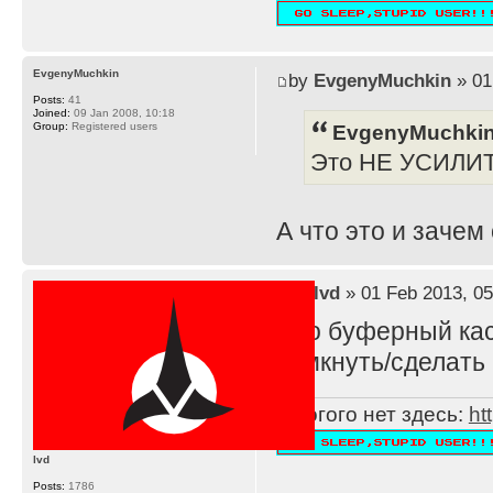
EvgenyMuchkin
by
EvgenyMuchkin
» 01
Posts:
41
Joined:
09 Jan 2008, 10:18
EvgenyMuchkin
Group:
Registered users
Это НЕ УСИЛИ
А что это и зачем
by
lvd
» 01 Feb 2013, 05
Это буферный каск
замкнуть/сделать 
Многого нет здесь:
ht
lvd
Posts:
1786