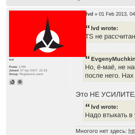
by
lvd
» 01 Feb 2013, 04
lvd wrote:
TS не рассчита
EvgenyMuchkin
lvd
Но, ё-маё, не н
Posts:
1786
Joined:
07 Apr 2007, 22:28
после него. Нах
Group:
Registered users
Это НЕ УСИЛИТЕ
lvd wrote:
Надо втыкать в 
Многого нет здесь:
ht