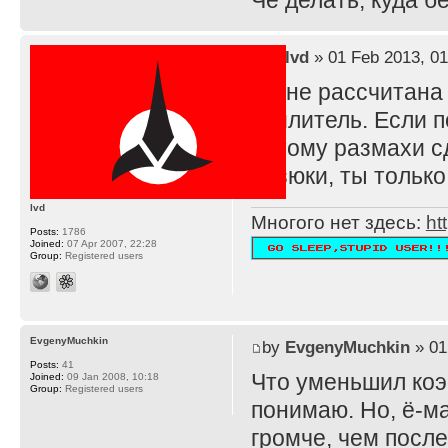
Че делать, куда 
by
lvd
» 01 Feb 2013, 01
TS не рассчитана
усилитель. Если п
потому размахи с
резюки, ты тольк
lvd
Многого нет здесь:
ht
Posts:
1786
Joined:
07 Apr 2007, 22:28
Group:
Registered users
EvgenyMuchkin
by
EvgenyMuchkin
» 01
Posts:
41
Что уменьшил ко
Joined:
09 Jan 2008, 10:18
Group:
Registered users
понимаю. Но, ё-ма
громче, чем после