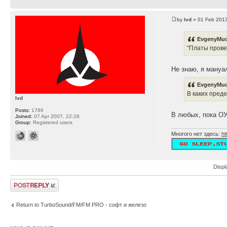
by
lvd
» 01 Feb 2013
EvgenyMuc
"Платы прове
Не знаю, я мануа
EvgenyMuc
В каких пред
lvd
Posts:
1786
В любых, пока ОУ
Joined:
07 Apr 2007, 22:28
Group:
Registered users
Многого нет здесь:
ht
Displ
Post a reply
Return to TurboSound/FM/FM PRO - софт и железо