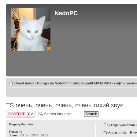
NedoPC
Board index
‹
Продукты NedoPC
‹
TurboSound/FM/FM PRO - софт и желез
TS очень, очень, очень, очень тихий звук
Post a reply
EvgenyMuchkin
by
EvgenyMuchkin
»
Posts:
41
Собрал сабж. Все
Joined:
09 Jan 2008, 10:18