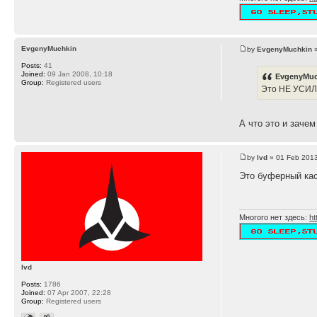
EvgenyMuchkin
by
EvgenyMuchkin
»
Posts:
41
Joined:
09 Jan 2008, 10:18
EvgenyMuc
Group:
Registered users
Это НЕ УСИ
А что это и заче
by
lvd
» 01 Feb 2013
Это буферный кас
Многого нет здесь:
ht
lvd
Posts:
1786
Joined:
07 Apr 2007, 22:28
Group:
Registered users