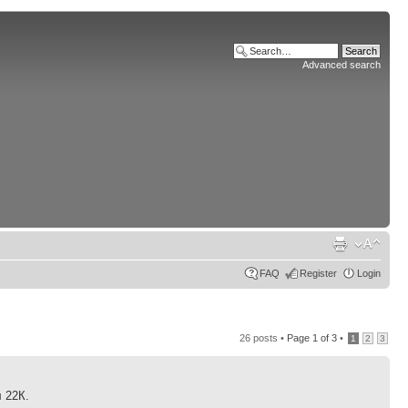
Advanced search
FAQ
Register
Login
26 posts •
Page
1
of
3
•
1
2
3
 22К.