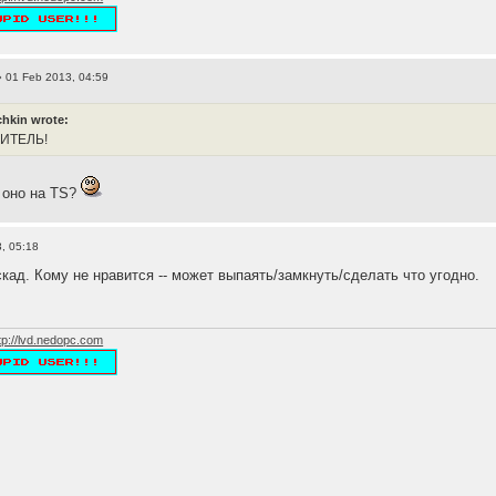
 01 Feb 2013, 04:59
hkin wrote:
ЛИТЕЛЬ!
м оно на TS?
, 05:18
кад. Кому не нравится -- может выпаять/замкнуть/сделать что угодно.
tp://lvd.nedopc.com