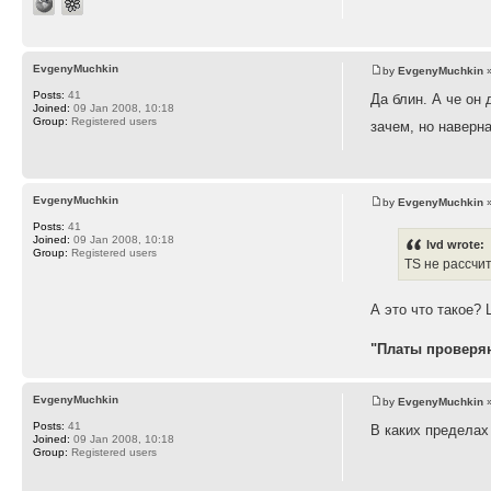
EvgenyMuchkin
by
EvgenyMuchkin
»
Posts:
41
Да блин. А че он 
Joined:
09 Jan 2008, 10:18
Group:
Registered users
зачем, но наверн
EvgenyMuchkin
by
EvgenyMuchkin
»
Posts:
41
Joined:
09 Jan 2008, 10:18
lvd wrote:
Group:
Registered users
TS не рассчи
А это что такое? 
"Платы проверяю
EvgenyMuchkin
by
EvgenyMuchkin
»
Posts:
41
В каких пределах
Joined:
09 Jan 2008, 10:18
Group:
Registered users