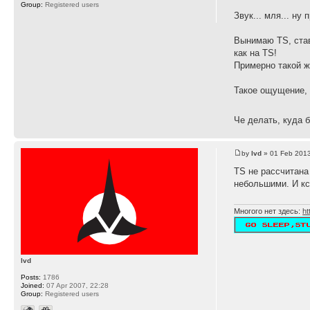
Group:
Registered users
Звук... мля... н
Вынимаю TS, став
как на TS!
Примерно такой же
Такое ощущение, 
Че делать, куда 
by
lvd
» 01 Feb 2013
TS не рассчитана
небольшими. И кс
Многого нет здесь:
ht
lvd
Posts:
1786
Joined:
07 Apr 2007, 22:28
Group:
Registered users