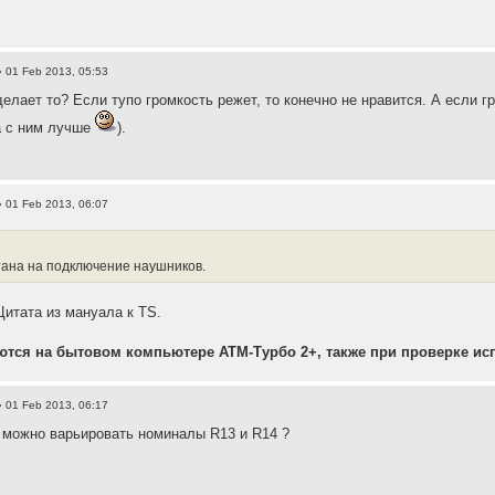
 01 Feb 2013, 05:53
делает то? Если тупо громкость режет, то конечно не нравится. А если г
а с ним лучше
).
 01 Feb 2013, 06:07
тана на подключение наушников.
Цитата из мануала к TS.
тся на бытовом компьютере АТМ-Турбо 2+, также при проверке ис
 01 Feb 2013, 06:17
 можно варьировать номиналы R13 и R14 ?