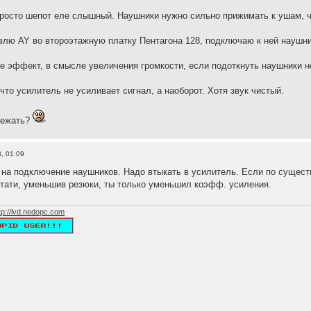
у просто шепот еле слышный. Наушники нужно сильно прижимать к ушам, 
лю AY во второэтажную платку Пентагона 128, подключаю к ней наушники
 эффект, в смысле увеличения громкости, если подоткнуть наушники не к
что усилитель не усиливает сигнал, а наоборот. Хотя звук чистый.
бежать?
, 01:09
 на подключение наушников. Надо втыкать в усилитель. Если по сущест
тати, уменьшив резюки, ты только уменьшил коэфф. усиления.
tp://lvd.nedopc.com