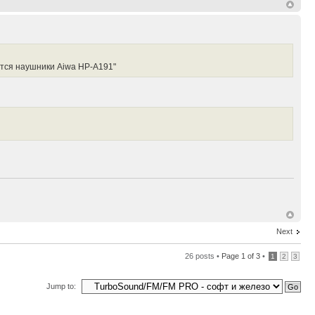
ются наушники Aiwa HP-A191"
Next
26 posts •
Page
1
of
3
•
1
2
3
Jump to: