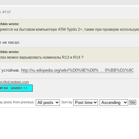
, 07:17
hkin wrote:
ряются на бытовом компьютере АТМ-Турбо 2+, также при проверке использу
л не писал.
hkin wrote:
елах можно варьировать номиналы R13 и R14 ?
 устойчив.
http://ru.wikipedia.org/wiki/%D0%9E%D0% ... 0%BB%D1%8C
tp://lvd.nedopc.com
ay posts from previous:
Sort by