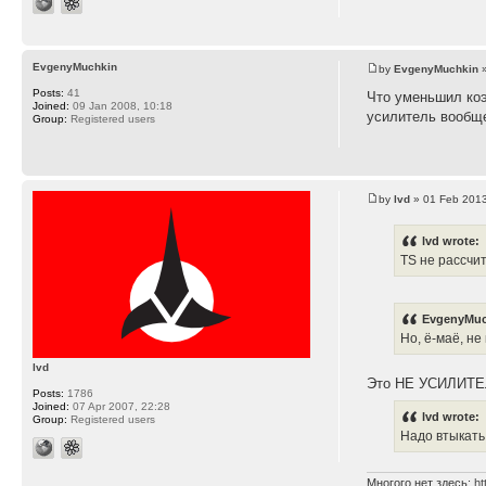
EvgenyMuchkin
by
EvgenyMuchkin
»
Posts:
41
Что уменьшил коэ
Joined:
09 Jan 2008, 10:18
усилитель вообщ
Group:
Registered users
by
lvd
» 01 Feb 2013
lvd wrote:
TS не рассчи
EvgenyMuc
Но, ё-маё, не
lvd
Это НЕ УСИЛИТЕ
Posts:
1786
Joined:
07 Apr 2007, 22:28
lvd wrote:
Group:
Registered users
Надо втыкать
Многого нет здесь:
ht