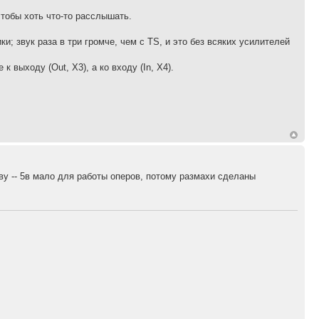
чтобы хоть что-то расслышать.
; звук раза в три громче, чем с TS, и это без всяких усилителей
 выходу (Out, X3), а ко входу (In, X4).
ву -- 5в мало для работы оперов, потому размахи сделаны