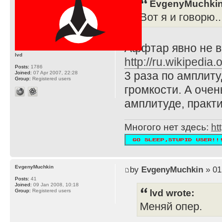
EvgenyMuchkin
Вот я и говорю...
Аффтар явно не в
lvd
http://ru.wikiped
Posts:
1786
3 раза по амплиту
Joined:
07 Apr 2007, 22:28
Group:
Registered users
громкости. А очен
амплитуде, практи
Многого нет здесь:
ht
EvgenyMuchkin
by
EvgenyMuchkin
» 01
Posts:
41
Joined:
09 Jan 2008, 10:18
lvd wrote:
Group:
Registered users
Меняй опер.