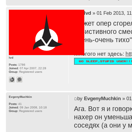
by
lvd
» 01 Feb 2013, 11
Может опер сгоре
резистивного смес
очень-очень тихо"
Многого нет здесь:
ht
lvd
Posts:
1786
Joined:
07 Apr 2007, 22:28
Group:
Registered users
EvgenyMuchkin
by
EvgenyMuchkin
» 01
Posts:
41
Ага. Вот я и говорю
Joined:
09 Jan 2008, 10:18
Group:
Registered users
нахер он уменьшае
соседях (а они у 