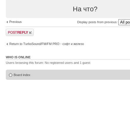
На что?
Previous
Display posts from previous:
Post a reply
Return to TurboSound/FM/FM PRO - софт и железо
WHO IS ONLINE
Users browsing this forum: No registered users and 1 guest
Board index