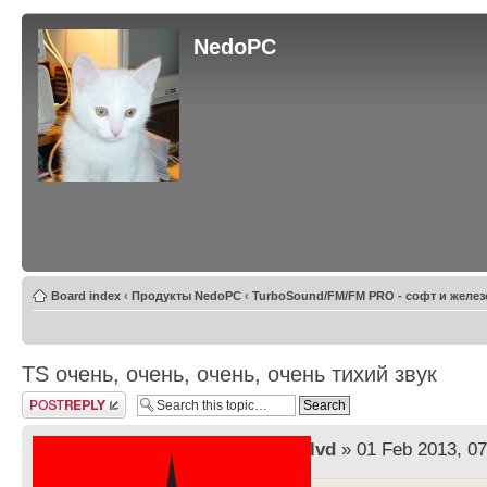
NedoPC
Board index
‹
Продукты NedoPC
‹
TurboSound/FM/FM PRO - софт и желез
TS очень, очень, очень, очень тихий звук
Post a reply
by
lvd
» 01 Feb 2013, 07