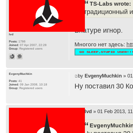
TS-Labs wrote:
традиционный и
Внатуре игнор.
lvd
Posts:
1786
Многого нет здесь:
ht
Joined:
07 Apr 2007, 22:28
Group:
Registered users
EvgenyMuchkin
by
EvgenyMuchkin
» 01
Posts:
41
Ну поставил 30 К
Joined:
09 Jan 2008, 10:18
Group:
Registered users
by
lvd
» 01 Feb 2013, 11
EvgenyMuchkin