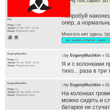
Ну поставил 30 
Попробуй наконец
lvd
опер, а нормальн
Posts:
1786
Joined:
07 Apr 2007, 22:28
Group:
Registered users
Многого нет здесь:
ht
EvgenyMuchkin
by
EvgenyMuchkin
» 01
Posts:
41
Я и с колонками п
Joined:
09 Jan 2008, 10:18
Group:
Registered users
тихо... раза в тр
EvgenyMuchkin
by
EvgenyMuchkin
» 01
Posts:
41
На колонках громк
Joined:
09 Jan 2008, 10:18
Group:
Registered users
можно сидеть и сл
батарее не стучат