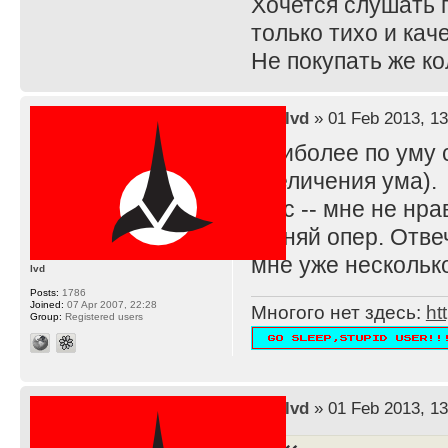
Хочется слушать г
только тихо и кач
Не покупать же ко
by
lvd
» 01 Feb 2013, 13
Наиболее по уму с
увеличения ума).
В тс -- мне не нр
Меняй опер. Отвеч
мне уже нескольк
lvd
Posts:
1786
Joined:
07 Apr 2007, 22:28
Многого нет здесь:
ht
Group:
Registered users
by
lvd
» 01 Feb 2013, 13