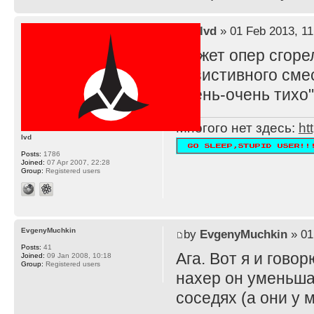
by
lvd
» 01 Feb 2013, 11
Может опер сгоре
резистивного смес
очень-очень тихо"
Многого нет здесь:
ht
lvd
Posts:
1786
Joined:
07 Apr 2007, 22:28
Group:
Registered users
EvgenyMuchkin
by
EvgenyMuchkin
» 01
Posts:
41
Ага. Вот я и говорю
Joined:
09 Jan 2008, 10:18
Group:
Registered users
нахер он уменьшае
соседях (а они у 