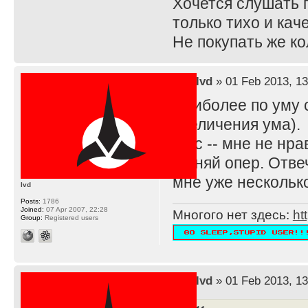
Хочется слушать г
только тихо и кач
Не покупать же ко
by
lvd
» 01 Feb 2013, 13
Наиболее по уму с
увеличения ума).
В тс -- мне не нр
Меняй опер. Отвеч
мне уже нескольк
lvd
Posts:
1786
Joined:
07 Apr 2007, 22:28
Многого нет здесь:
ht
Group:
Registered users
by
lvd
» 01 Feb 2013, 13