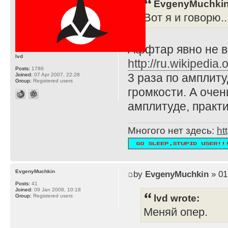
EvgenyMuchkin
Вот я и говорю...
Аффтар явно не в
lvd
http://ru.wikiped
Posts:
1786
3 раза по амплиту
Joined:
07 Apr 2007, 22:28
Group:
Registered users
громкости. А очен
амплитуде, практи
Многого нет здесь:
ht
EvgenyMuchkin
by
EvgenyMuchkin
» 01
Posts:
41
Joined:
09 Jan 2008, 10:18
lvd wrote:
Group:
Registered users
Меняй опер.