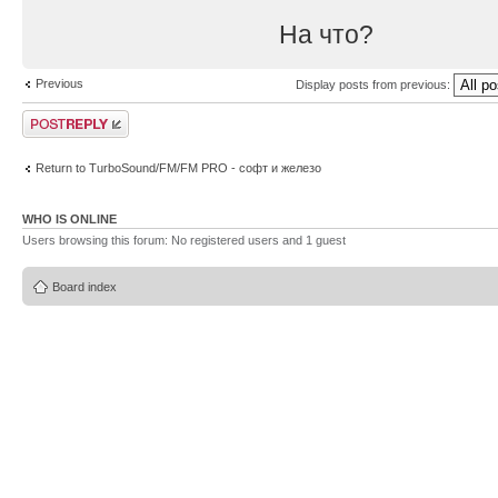
На что?
Previous
Display posts from previous:
Post a reply
Return to TurboSound/FM/FM PRO - софт и железо
WHO IS ONLINE
Users browsing this forum: No registered users and 1 guest
Board index