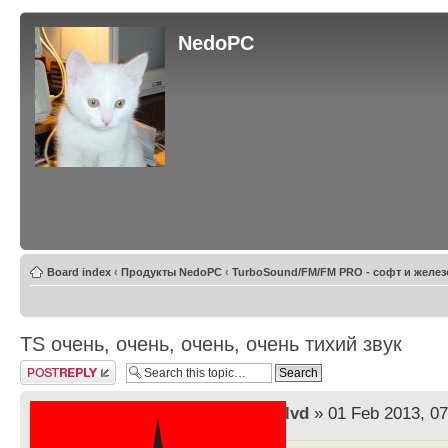
NedoPC
Board index
‹
Продукты NedoPC
‹
TurboSound/FM/FM PRO - софт и желез
TS очень, очень, очень, очень тихий звук
Post a reply
by
lvd
» 01 Feb 2013, 07