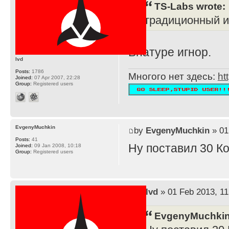
TS-Labs wrote:
традиционный и
Внатуре игнор.
lvd
Posts:
1786
Многого нет здесь:
ht
Joined:
07 Apr 2007, 22:28
Group:
Registered users
EvgenyMuchkin
by
EvgenyMuchkin
» 01
Posts:
41
Ну поставил 30 К
Joined:
09 Jan 2008, 10:18
Group:
Registered users
by
lvd
» 01 Feb 2013, 11
EvgenyMuchkin