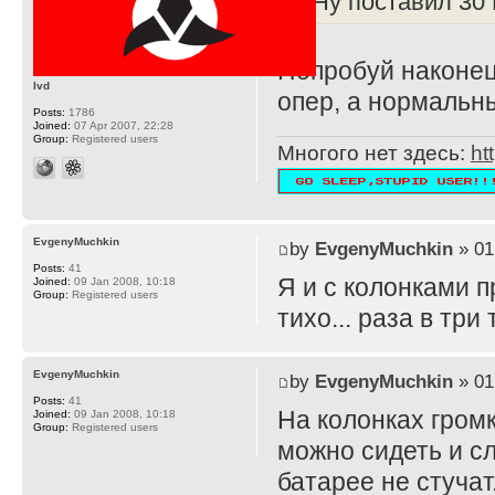
Ну поставил 30 
Попробуй наконец
lvd
опер, а нормальн
Posts:
1786
Joined:
07 Apr 2007, 22:28
Group:
Registered users
Многого нет здесь:
ht
EvgenyMuchkin
by
EvgenyMuchkin
» 01
Posts:
41
Я и с колонками п
Joined:
09 Jan 2008, 10:18
Group:
Registered users
тихо... раза в тр
EvgenyMuchkin
by
EvgenyMuchkin
» 01
Posts:
41
На колонках громк
Joined:
09 Jan 2008, 10:18
Group:
Registered users
можно сидеть и сл
батарее не стучат