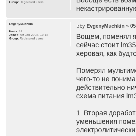
Вообще есть воз
Group:
Registered users
некастрированную
EvgenyMuchkin
by
EvgenyMuchkin
» 05
Posts:
41
Вощем, поменял я
Joined:
09 Jan 2008, 10:18
Group:
Registered users
сейчас стоит lm35
херовая, как будт
Померял мультимет
чего-то не поним
действительно нич
схема питания lm3
1. Вторая доработ
уменьшения помех
электролитически