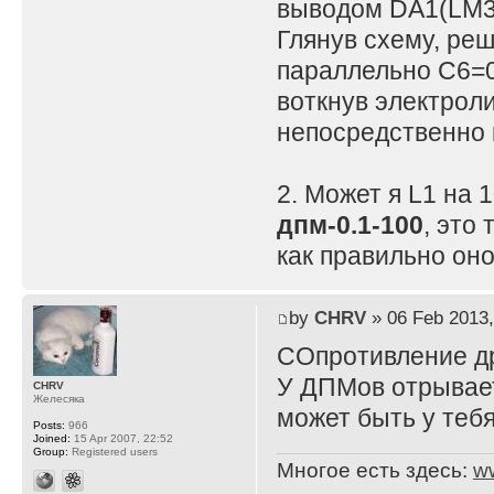
выводом DA1(LM3
Глянув схему, реш
параллельно C6=0.
воткнув электроли
непосредственно 
2. Может я L1 на 
дпм-0.1-100
, это 
как правильно он
by
CHRV
» 06 Feb 2013,
СОпротивление др
У ДПМов отрываетс
CHRV
Желесяка
может быть у теб
Posts:
966
Joined:
15 Apr 2007, 22:52
Group:
Registered users
Многое есть здесь:
w