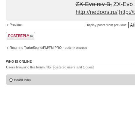
ZX-Evo rev B,
ZX-Evo 
1. Глюк с модуля
http://nedoos.ru/
http://
tranceillusion.m
Previous
Display posts from previous:
Post a reply
2. Глюк со скоро
её скорость
Return to TurboSound/FM/FM PRO - софт и железо
выставлялась ста
зацикливании был
WHO IS ONLINE
Users browsing this forum: No registered users and 1 guest
задержка (напр.,
зацикливании не 
Board index
позицию, скорост
3. Пофиксена неп
На некоторых мод
было заметно, чт
(напр.,