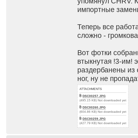
упомянул CHRV. К
импортные замени
Теперь все работа
сложно - громков
Вот фотки собран
втыкнутая !3-им! 
раздербанены из 
ног, ну не пропада
ATTACHMENTS
DSC00257.JPG
(495.15 KB) Not downloaded yet
DSC00260.JPG
(604.86 KB) Not downloaded yet
DSC00259.JPG
(427.79 KB) Not downloaded yet