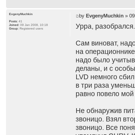
EvgenyMuchkin
by
EvgenyMuchkin
» 09
Posts:
41
Урра, разобрался
Joined:
09 Jan 2008, 10:18
Group:
Registered users
Сам виноват, над
на операционнике.
надо было учитыв
деланы, и с особ
LVD немного сбил
в три раза умень
равно повело мой
Не обнаружив пита
звоницо. Взял вто
звоницо. Все поня