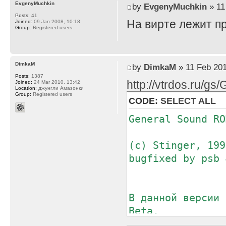
EvgenyMuchkin
by
EvgenyMuchkin
» 11
Posts:
41
На вирте лежит пр
Joined:
09 Jan 2008, 10:18
Group:
Registered users
DimkaM
by
DimkaM
» 11 Feb 201
Posts:
1387
http://vtrdos.ru/g
Joined:
24 Mar 2010, 13:42
Location:
джунгли Амазонки
Group:
Registered users
CODE:
SELECT ALL
General Sound RO
(с) Stinger, 199
bugfixed by psb 
В данной версии 
Beta.