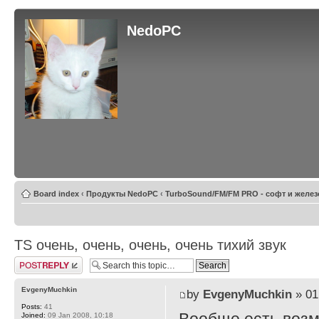
NedoPC
Board index
‹
Продукты NedoPC
‹
TurboSound/FM/FM PRO - софт и желез
TS очень, очень, очень, очень тихий звук
Post a reply
EvgenyMuchkin
by
EvgenyMuchkin
» 01
Posts:
41
Joined:
09 Jan 2008, 10:18