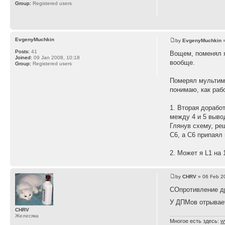
Group:
Registered users
EvgenyMuchkin
by
EvgenyMuchkin
»
Posts:
41
Вощем, поменял я
Joined:
09 Jan 2008, 10:18
вообще.
Group:
Registered users
Померял мультиме
понимаю, как раб
1. Вторая дорабо
между 4 и 5 выво
Глянув схему, ре
C6, а C6 припаял
2. Может я L1 на
by
CHRV
» 06 Feb 2
СОпротивление д
У ДПМов отрывает
CHRV
Желесяка
Многое есть здесь:
w