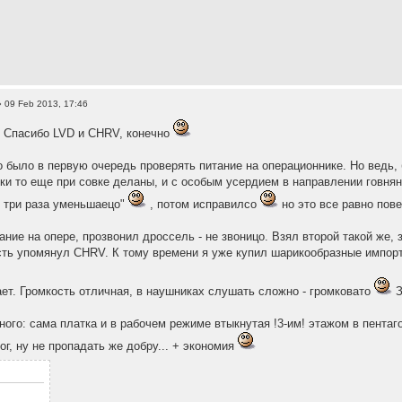
 09 Feb 2013, 17:46
. Спасибо LVD и CHRV, конечно
о было в первую очередь проверять питание на операционнике. Но ведь, б
ки то еще при совке деланы, и с особым усердием в направлении говнян
 три раза уменьшаецо"
, потом исправилсо
но это все равно пов
ние на опере, прозвонил дроссель - не звоницо. Взял второй такой же, з
сть упомянул CHRV. К тому времени я уже купил шарикообразные импорт
ает. Громкость отличная, в наушниках слушать сложно - громковато
З
ного: сама платка и в рабочем режиме втыкнутая !3-им! этажом в пентаг
ог, ну не пропадать же добру... + экономия