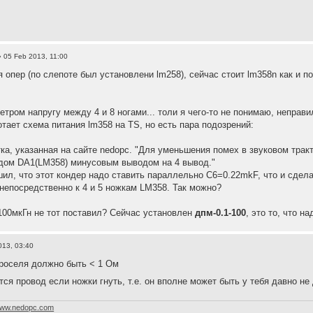
 05 Feb 2013, 11:00
 опер (по слепоте был установлени lm258), сейчас стоит lm358n как и по
тром напругу между 4 и 8 ногами... толи я чего-то не понимаю, неправи
отает схема питания lm358 на TS, но есть пара подозрений:
тка, указанная на сайте nedopc. "Для уменьшения помех в звуковом тра
дом DA1(LM358) минусовым выводом на 4 вывод."
шил, что этот кондер надо ставить параллельно C6=0.22mkF, что и сдела
 непосредственно к 4 и 5 ножкам LM358. Так можно?
 100мкГн не тот поставил? Сейчас установлен
дпм-0.1-100
, это то, что н
013, 03:40
роселя должно быть < 1 Ом
ся провод если ножки гнуть, т.е. он вполне может быть у тебя давно н
ww.nedopc.com