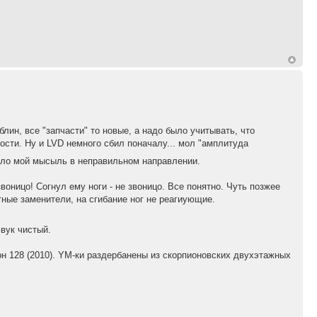
лин, все "запчасти" то новые, а надо было учитывать, что
ости. Ну и LVD немного сбил поначалу... мол "амплитуда
ело мой мысыль в неправильном направлении.
воницо! Согнул ему ноги - не звоницо. Все понятно. Чуть позжее
ные заменители, на сгибание ног не реагиующие.
вук чистый.
он 128 (2010). YM-ки раздербанены из скорпионовских двухэтажных