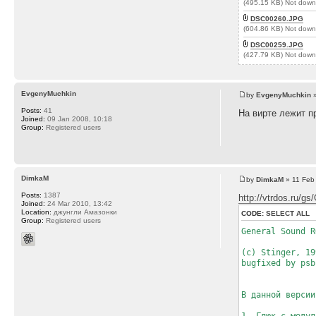
(495.15 KB) Not down
DSC00260.JPG
(604.86 KB) Not down
DSC00259.JPG
(427.79 KB) Not down
EvgenyMuchkin
by
EvgenyMuchkin
»
Posts:
41
На вирте лежит пр
Joined:
09 Jan 2008, 10:18
Group:
Registered users
DimkaM
by
DimkaM
» 11 Feb
Posts:
1387
http://vtrdos.ru/
Joined:
24 Mar 2010, 13:42
Location:
джунгли Амазонки
CODE:
SELECT ALL
Group:
Registered users
General Sound R
(с) Stinger, 19
bugfixed by psb
В данной версии
1. Глюк с модул