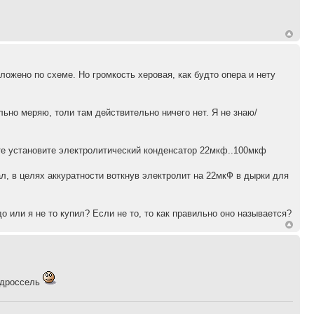
ложено по схеме. Но громкость херовая, как будто опера и нету
льно меряю, толи там действительно ничего нет. Я не знаю/
кте установите электролитический конденсатор 22мкф..100мкф
л, в целях аккуратности воткнув электролит на 22мкФ в дырки для
адо или я не то купил? Если не то, то как правильно оно называется?
е дроссель