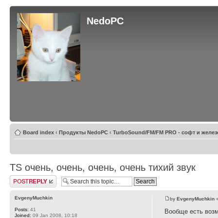
NedoPC
Board index
‹
Продукты NedoPC
‹
TurboSound/FM/FM PRO - софт и желез
TS очень, очень, очень, очень тихий звук
Post a reply
EvgenyMuchkin
by
EvgenyMuchkin
»
Posts:
41
Вообще есть воз
Joined:
09 Jan 2008, 10:18