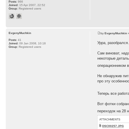
Posts:
966
Joined:
15 Apr 2007, 22:52
Group:
Registered users
EvgenyMuchkin
by
EvgenyMuchkin
»
Posts:
41
Урра, разобрался
Joined:
09 Jan 2008, 10:18
Group:
Registered users
Сам виноват, над
некоторые деталь
операционником в
Не обнаружив пита
про эту особенно
Теперь все работ
Вот фотки собран
переходок на 28 н
ATTACHMENTS
DSC00257.JPG