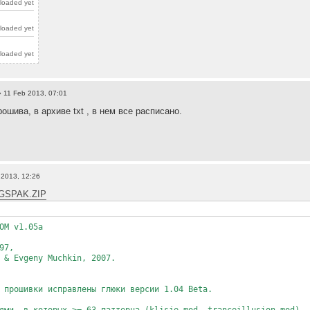
loaded yet
loaded yet
loaded yet
 11 Feb 2013, 07:01
ошива, в архиве txt , в нем все расписано.
 2013, 12:26
gs/GSPAK.ZIP
OM v1.05a
97,
 & Evgeny Muchkin, 2007.
 прошивки исправлены глюки версии 1.04 Beta.
ями, в которых >= 63 паттерна (klisje.mod, tranceillusion.mod).