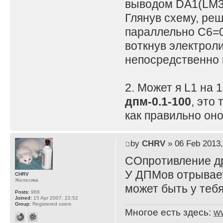
выводом DA1(LM3
Глянув схему, реш
параллельно C6=0.
воткнув электроли
непосредственно 
2. Может я L1 на 
дпм-0.1-100
, это 
как правильно он
by
CHRV
» 06 Feb 2013,
СОпротивление др
У ДПМов отрываетс
CHRV
Желесяка
может быть у теб
Posts:
966
Joined:
15 Apr 2007, 22:52
Group:
Registered users
Многое есть здесь:
w