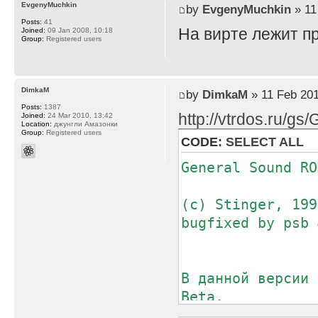
EvgenyMuchkin
by
EvgenyMuchkin
» 11
Posts:
41
На вирте лежит пр
Joined:
09 Jan 2008, 10:18
Group:
Registered users
DimkaM
by
DimkaM
» 11 Feb 201
Posts:
1387
http://vtrdos.ru/g
Joined:
24 Mar 2010, 13:42
Location:
джунгли Амазонки
Group:
Registered users
CODE:
SELECT ALL
General Sound RO
(с) Stinger, 199
bugfixed by psb 
В данной версии 
Beta.