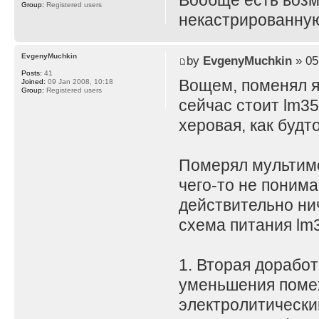
Вообще есть воз
Group:
Registered users
некастрированную
EvgenyMuchkin
by
EvgenyMuchkin
» 05
Posts:
41
Вощем, поменял я
Joined:
09 Jan 2008, 10:18
Group:
Registered users
сейчас стоит lm35
херовая, как будт
Померял мультимет
чего-то не поним
действительно нич
схема питания lm3
1. Вторая доработ
уменьшения помех
электролитически