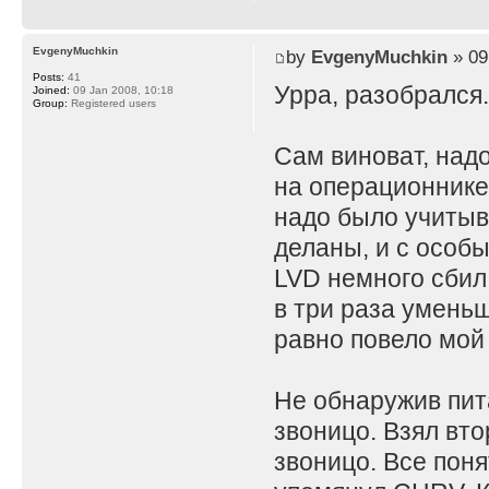
EvgenyMuchkin
by
EvgenyMuchkin
» 09
Posts:
41
Урра, разобрался
Joined:
09 Jan 2008, 10:18
Group:
Registered users
Сам виноват, над
на операционнике.
надо было учитыв
деланы, и с особ
LVD немного сбил
в три раза умень
равно повело мой
Не обнаружив пита
звоницо. Взял вто
звоницо. Все поня