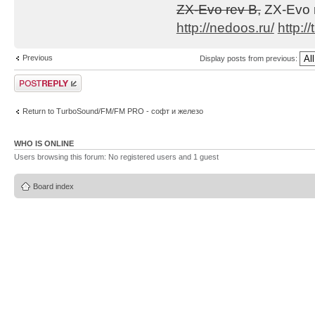
ZX-Evo rev B,
ZX-Evo 
1. Глюк с модуля
http://nedoos.ru/
http://
tranceillusion.m
Previous
Display posts from previous:
Post a reply
2. Глюк со скоро
её скорость
Return to TurboSound/FM/FM PRO - софт и железо
выставлялась ста
зацикливании был
WHO IS ONLINE
Users browsing this forum: No registered users and 1 guest
задержка (напр.,
зацикливании не 
Board index
позицию, скорост
3. Пофиксена неп
На некоторых мод
было заметно, чт
(напр.,