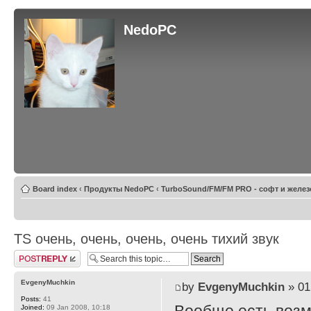
NedoPC
Board index
‹
Продукты NedoPC
‹
TurboSound/FM/FM PRO - софт и желез
TS очень, очень, очень, очень тихий звук
Post a reply
EvgenyMuchkin
by
EvgenyMuchkin
» 01
Posts:
41
Joined:
09 Jan 2008, 10:18