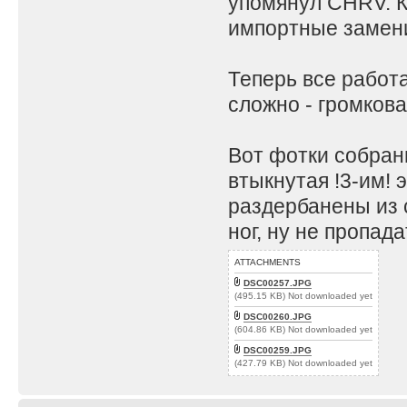
упомянул CHRV. К
импортные замени
Теперь все работа
сложно - громков
Вот фотки собран
втыкнутая !3-им! 
раздербанены из 
ног, ну не пропада
ATTACHMENTS
DSC00257.JPG
(495.15 KB) Not downloaded yet
DSC00260.JPG
(604.86 KB) Not downloaded yet
DSC00259.JPG
(427.79 KB) Not downloaded yet