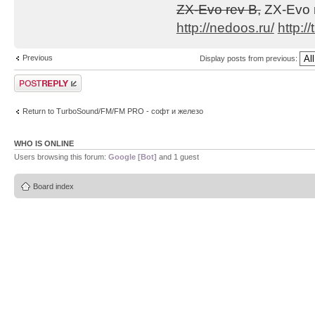
ZX-Evo rev B,
ZX-Evo 
1. Глюк с модуля
http://nedoos.ru/
http://
tranceillusion.m
Previous
Display posts from previous:
Post a reply
2. Глюк со скоро
её скорость
Return to TurboSound/FM/FM PRO - софт и железо
выставлялась ста
зацикливании был
WHO IS ONLINE
Users browsing this forum:
Google [Bot]
and 1 guest
задержка (напр.,
зацикливании не 
Board index
позицию, скорост
3. Пофиксена неп
На некоторых мод
было заметно, чт
(напр.,