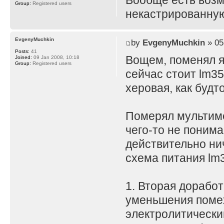
Вообще есть воз
Group:
Registered users
некастрированную
EvgenyMuchkin
by
EvgenyMuchkin
» 05
Posts:
41
Вощем, поменял я
Joined:
09 Jan 2008, 10:18
Group:
Registered users
сейчас стоит lm35
херовая, как будт
Померял мультимет
чего-то не поним
действительно нич
схема питания lm3
1. Вторая доработ
уменьшения помех
электролитически