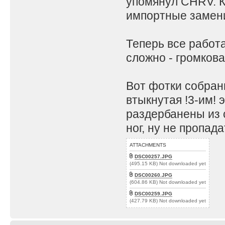
упомянул CHRV. К
импортные замени
Теперь все работа
сложно - громков
Вот фотки собран
втыкнутая !3-им! 
раздербанены из 
ног, ну не пропада
ATTACHMENTS
DSC00257.JPG
(495.15 KB) Not downloaded yet
DSC00260.JPG
(604.86 KB) Not downloaded yet
DSC00259.JPG
(427.79 KB) Not downloaded yet