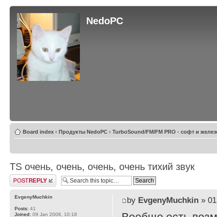
NedoPC
Board index
‹
Продукты NedoPC
‹
TurboSound/FM/FM PRO - софт и желез
TS очень, очень, очень, очень тихий звук
Post a reply
EvgenyMuchkin
by
EvgenyMuchkin
» 01
Posts:
41
Joined:
09 Jan 2008, 10:18