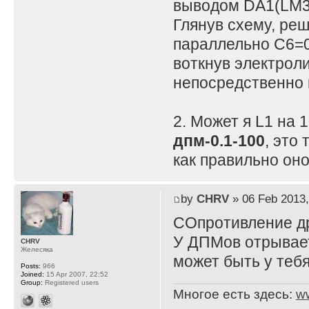
выводом DA1(LM3
Глянув схему, реш
параллельно C6=0.
воткнув электроли
непосредственно 
2. Может я L1 на 
дпм-0.1-100
, это 
как правильно он
by
CHRV
» 06 Feb 2013,
СОпротивление др
У ДПМов отрываетс
CHRV
Желесяка
может быть у теб
Posts:
966
Joined:
15 Apr 2007, 22:52
Group:
Registered users
Многое есть здесь:
w