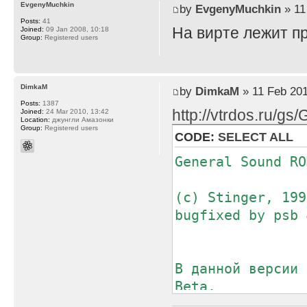
EvgenyMuchkin
by
EvgenyMuchkin
» 11
Posts:
41
На вирте лежит пр
Joined:
09 Jan 2008, 10:18
Group:
Registered users
DimkaM
by
DimkaM
» 11 Feb 201
Posts:
1387
http://vtrdos.ru/g
Joined:
24 Mar 2010, 13:42
Location:
джунгли Амазонки
Group:
Registered users
CODE:
SELECT ALL
General Sound RO
(с) Stinger, 199
bugfixed by psb 
В данной версии 
Beta.