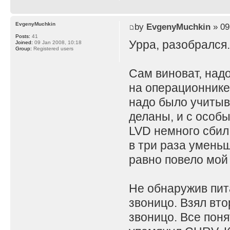
EvgenyMuchkin
by
EvgenyMuchkin
» 09
Posts:
41
Урра, разобрался
Joined:
09 Jan 2008, 10:18
Group:
Registered users
Сам виноват, над
на операционнике.
надо было учитыв
деланы, и с особ
LVD немного сбил
в три раза умень
равно повело мой
Не обнаружив пита
звоницо. Взял вто
звоницо. Все поня