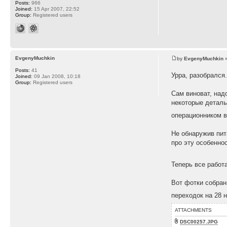
Posts:
966
Joined:
15 Apr 2007, 22:52
Group:
Registered users
EvgenyMuchkin
by
EvgenyMuchkin
»
Posts:
41
Урра, разобрался
Joined:
09 Jan 2008, 10:18
Group:
Registered users
Сам виноват, над
некоторые деталь
операционником в
Не обнаружив пита
про эту особенно
Теперь все работ
Вот фотки собран
переходок на 28 н
ATTACHMENTS
DSC00257.JPG