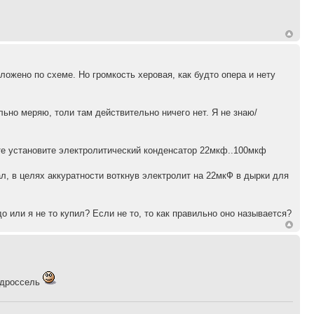
ложено по схеме. Но громкость херовая, как будто опера и нету
льно меряю, толи там действительно ничего нет. Я не знаю/
кте установите электролитический конденсатор 22мкф..100мкф
л, в целях аккуратности воткнув электролит на 22мкФ в дырки для
адо или я не то купил? Если не то, то как правильно оно называется?
е дроссель