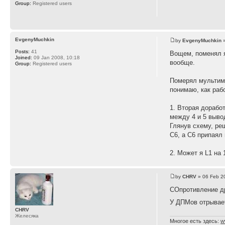
Group:
Registered users
EvgenyMuchkin
by
EvgenyMuchkin
»
Posts:
41
Вощем, поменял я
Joined:
09 Jan 2008, 10:18
вообще.
Group:
Registered users
Померял мультиме
понимаю, как раб
1. Вторая дорабо
между 4 и 5 выво
Глянув схему, ре
C6, а C6 припаял
2. Может я L1 на
by
CHRV
» 06 Feb 2
СОпротивление д
У ДПМов отрывает
CHRV
Желесяка
Многое есть здесь:
w