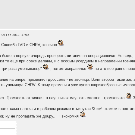
 09 Feb 2013, 17:46
. Спасибо LVD и CHRV, конечно
о было в первую очередь проверять питание на операционнике. Но ведь, б
ки то еще при совке деланы, и с особым усердием в направлении говнян
 три раза уменьшаецо"
, потом исправилсо
но это все равно пов
ние на опере, прозвонил дроссель - не звоницо. Взял второй такой же, з
сть упомянул CHRV. К тому времени я уже купил шарикообразные импорт
ает. Громкость отличная, в наушниках слушать сложно - громковато
З
ного: сама платка и в рабочем режиме втыкнутая !3-им! этажом в пентаг
ог, ну не пропадать же добру... + экономия