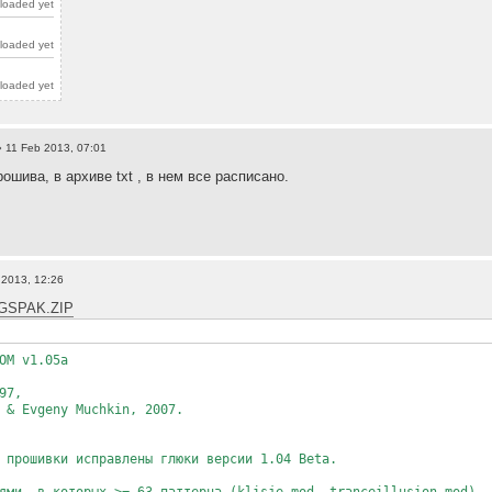
loaded yet
loaded yet
loaded yet
 11 Feb 2013, 07:01
ошива, в архиве txt , в нем все расписано.
 2013, 12:26
gs/GSPAK.ZIP
OM v1.05a
97,
 & Evgeny Muchkin, 2007.
 прошивки исправлены глюки версии 1.04 Beta.
ями, в которых >= 63 паттерна (klisje.mod, tranceillusion.mod).