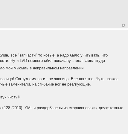
лин, все "запчасти" то новые, а надо было учитывать, что
ости. Ну и LVD немного сбил поначалу... мол "амплитуда
ело мой мысыль в неправильном направлении.
воницо! Согнул ему ноги - не звоницо. Все понятно. Чуть позжее
ные заменители, на сгибание ног не реагиующие.
вук чистый.
он 128 (2010). YM-ки раздербанены из скорпионовских двухэтажных