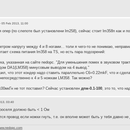
 05 Feb 2013, 11:00
 опер (по слепоте был установлени lm258), сейчас стоит lm358n как и по
тром напругу между 4 и 8 ногами... толи я чего-то не понимаю, неправи
отает схема питания lm358 на TS, но есть пара подозрений:
тка, указанная на сайте nedopc. "Для уменьшения помех в звуковом тра
дом DA1(LM358) минусовым выводом на 4 вывод."
шил, что этот кондер надо ставить параллельно C6=0.22mkF, что и сдела
 непосредственно к 4 и 5 ножкам LM358. Так можно?
 100мкГн не тот поставил? Сейчас установлен
дпм-0.1-100
, это то, что н
013, 03:40
роселя должно быть < 1 Ом
ся провод если ножки гнуть, т.е. он вполне может быть у тебя давно н
ww.nedopc.com