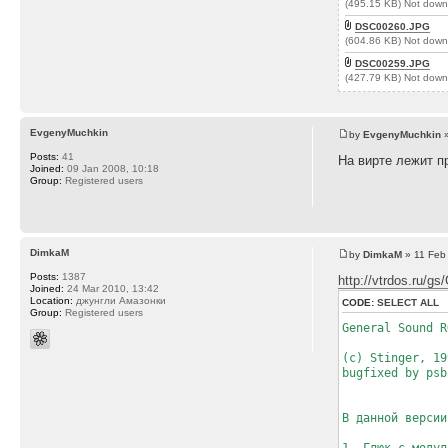
(495.15 KB) Not down
DSC00260.JPG
(604.86 KB) Not down
DSC00259.JPG
(427.79 KB) Not down
EvgenyMuchkin
by
EvgenyMuchkin
»
Posts:
41
На вирте лежит пр
Joined:
09 Jan 2008, 10:18
Group:
Registered users
DimkaM
by
DimkaM
» 11 Feb
Posts:
1387
http://vtrdos.ru/
Joined:
24 Mar 2010, 13:42
Location:
джунгли Амазонки
CODE:
SELECT ALL
Group:
Registered users
General Sound R
(с) Stinger, 19
bugfixed by psb
В данной версии
1. Глюк с модул