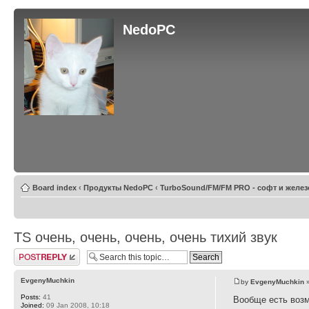
NedoPC
Board index
‹
Продукты NedoPC
‹
TurboSound/FM/FM PRO - софт и желез
TS очень, очень, очень, очень тихий звук
Post a reply
EvgenyMuchkin
by
EvgenyMuchkin
»
Posts:
41
Вообще есть воз
Joined:
09 Jan 2008, 10:18