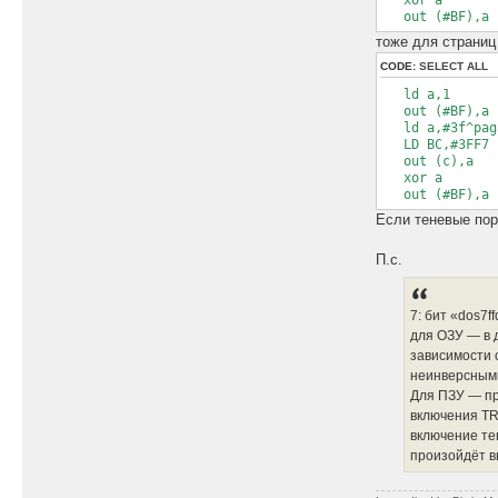
xor a
out (#BF),a
тоже для страниц
CODE:
SELECT ALL
ld a,1
out (#BF),a
ld a,#3f^pag
LD BC,#3FF7
out (c),a
xor a
out (#BF),a
Если теневые пор
П.с.
7: бит «dos7ff
для ОЗУ — в 
зависимости 
неинверсными
Для ПЗУ — пр
включения TR
включение те
произойдёт в