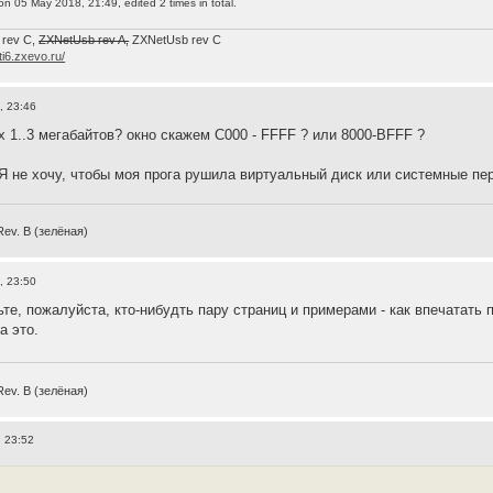
n 05 May 2018, 21:49, edited 2 times in total.
 rev C,
ZXNetUsb rev A,
ZXNetUsb rev С
/ti6.zxevo.ru/
, 23:46
х 1..3 мегабайтов? окно скажем С000 - FFFF ? или 8000-BFFF ?
 Я не хочу, чтобы моя прога рушила виртуальный диск или системные 
Rev. B (зелёная)
, 23:50
ьте, пожалуйста, кто-нибудть пару страниц и примерами - как впечатать
а это.
Rev. B (зелёная)
, 23:52