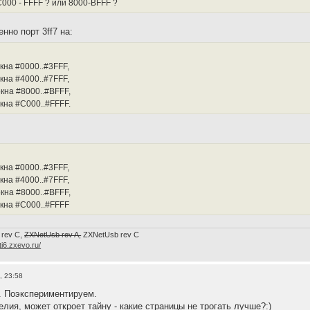
С000 - FFFF ? или 8000-BFFF ?
нно порт 3ff7 на:
кна #0000..#3FFF,
кна #4000..#7FFF,
кна #8000..#BFFF,
кна #C000..#FFFF.
кна #0000..#3FFF,
кна #4000..#7FFF,
кна #8000..#BFFF,
окна #C000..#FFFF
 rev C,
ZXNetUsb rev A,
ZXNetUsb rev С
/ti6.zxevo.ru/
, 23:58
. Поэкспериментируем.
лия, может откроет тайну - какие страницы не трогать лучше?:)