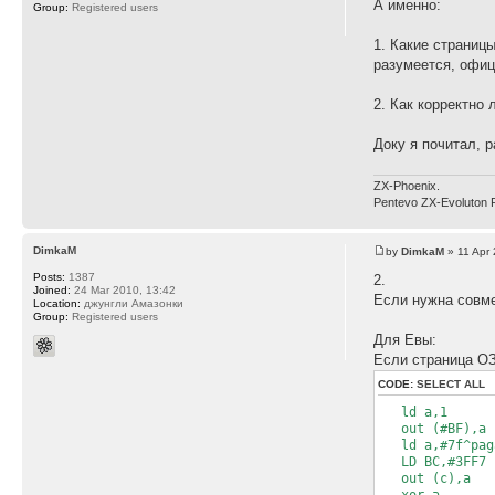
А именно:
Group:
Registered users
1. Какие страниц
разумеется, офиц
2. Как корректно
Доку я почитал, р
ZX-Phoenix.
Pentevo ZX-Evoluton 
DimkaM
by
DimkaM
» 11 Apr 
Posts:
1387
2.
Joined:
24 Mar 2010, 13:42
Если нужна совме
Location:
джунгли Амазонки
Group:
Registered users
Для Евы:
Если страница ОЗ
CODE:
SELECT ALL
ld a,1
out (#BF),a
ld a,#7f^pag
LD BC,#3FF7
out (c),a