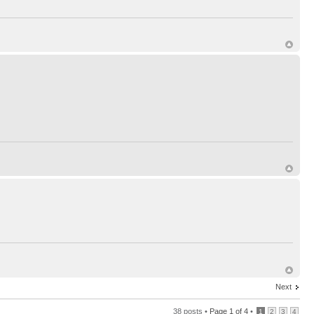
Next
38 posts •
Page
1
of
4
•
1
2
3
4