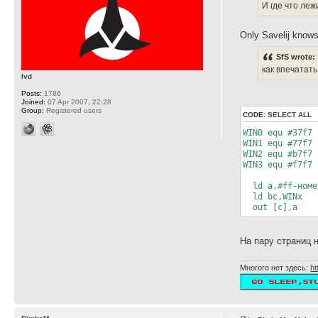
И где что ле
Only Savelij knows 
SfS wrote:
как впечатат
lvd
Posts:
1786
Joined:
07 Apr 2007, 22:28
Group:
Registered users
CODE:
SELECT ALL
WIN0 equ #37f7 
WIN1 equ #77f7 
WIN2 equ #b7f7 
WIN3 equ #f7f7 
ld a,#ff-номе
ld bc,WINx
out [c],a
На пару страниц н
Многого нет здесь:
ht