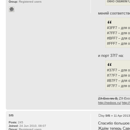
окно скажем 
Group:
Registered users
меняй соответстве
#3FF7 – для о
#7FF7 – для о
#BFF7 – для о
#FFF7 – для о
и порт 37f7 на:
#37F7 – для о
#77F7 – для о
#B7F7 – для о
#F7F7 – для 
ZX-Evo rev B,
ZX-Evo
http://nedoos.ru/
http:/
SfS
by
SfS
» 11 Apr 2013
Posts:
245
Спасибо большое
Joined:
24 Jun 2010, 08:07
Ждём теперь Саве
Group:
Registered users