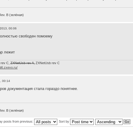
Rev. B (зелёная)
 2013, 00:06
полностью свободен помоему
ap лежит
 rev C,
ZXNetUsb rev A,
ZXNetUsb rev С
/ti6.zxevo.ru/
, 00:14
ров документация стала гораздо понятнее.
Rev. B (зелёная)
ay posts from previous:
Sort by