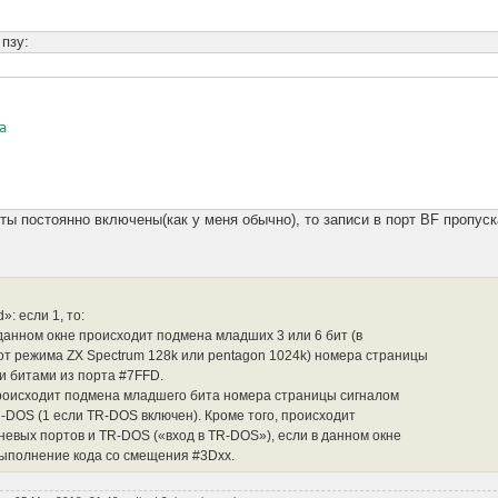
 пзу:
a
ты постоянно включены(как у меня обычно), то записи в порт BF пропус
d»: если 1, то:
данном окне происходит подмена младших 3 или 6 бит (в
от режима ZX Spectrum 128k или pentagon 1024k) номера страницы
 битами из порта #7FFD.
оисходит подмена младшего бита номера страницы сигналом
-DOS (1 если TR-DOS включен). Кроме того, происходит
невых портов и TR-DOS («вход в TR-DOS»), если в данном окне
ыполнение кода со смещения #3Dxx.