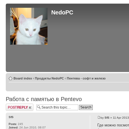
NedoPC
Board index
‹
Продукты NedoPC
‹
Пентева - софт и железо
Работа с памятью в Pentevo
Post a reply
SfS
by
SfS
» 11 Apr 2013
Posts:
245
Где можно посмот
Joined:
24 Jun 2010, 08:07