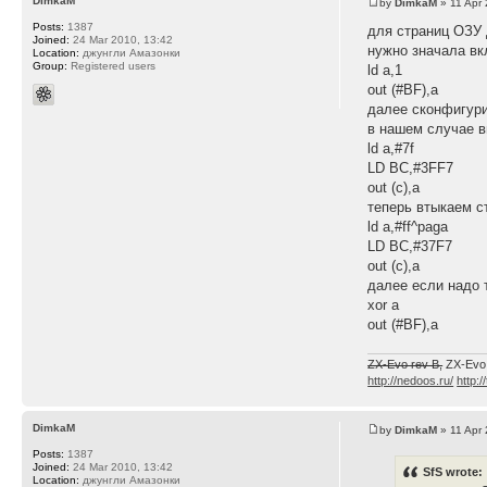
DimkaM
by
DimkaM
» 11 Apr 
Posts:
1387
для страниц ОЗУ
Joined:
24 Mar 2010, 13:42
нужно значала в
Location:
джунгли Амазонки
Group:
Registered users
ld a,1
out (#BF),a
далее сконфигури
в нашем случае 
ld a,#7f
LD BC,#3FF7
out (c),a
теперь втыкаем с
ld a,#ff^paga
LD BC,#37F7
out (c),a
далее если надо
xor a
out (#BF),a
ZX-Evo rev B,
ZX-Evo
http://nedoos.ru/
http:/
DimkaM
by
DimkaM
» 11 Apr 
Posts:
1387
Joined:
24 Mar 2010, 13:42
SfS wrote:
Location:
джунгли Амазонки