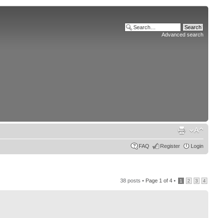
Advanced search
FAQ
Register
Login
38 posts •
Page
1
of
4
•
1
2
3
4