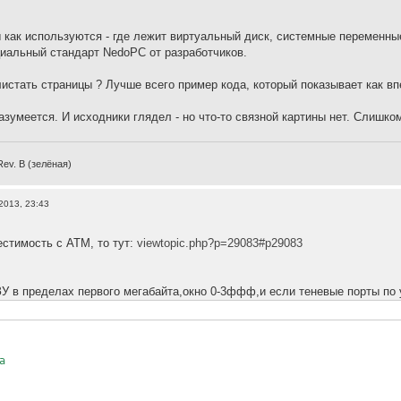
ы как используются - где лежит виртуальный диск, системные переменны
иальный стандарт NedoPC от разработчиков.
 листать страницы ? Лучше всего пример кода, который показывает как в
азумеется. И исходники глядел - но что-то связной картины нет. Слишко
Rev. B (зелёная)
2013, 23:43
стимость с АТМ, то тут:
viewtopic.php?p=29083#p29083
У в пределах первого мегабайта,окно 0-3ффф,и если теневые порты по
a