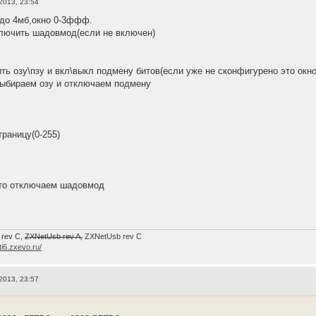
2013, 23:54
 до 4мб,окно 0-3ффф.
ключить шадовмод(если не включен)
ть озу\пзу и вкл\выкл подмену битов(если уже не сконфигурено это окно
выбираем озу и отключаем подмену
траницу(0-255)
 то отключаем шадовмод
 rev C,
ZXNetUsb rev A,
ZXNetUsb rev С
/ti6.zxevo.ru/
2013, 23:57