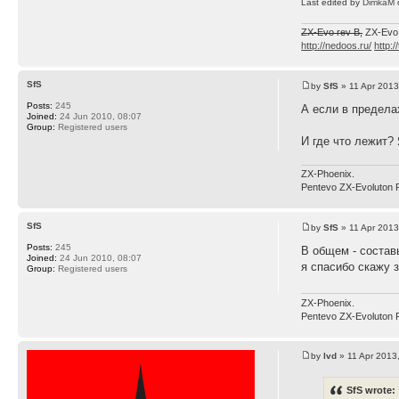
Last edited by
DimkaM
o
ZX-Evo rev B,
ZX-Evo
http://nedoos.ru/
http:/
SfS
by
SfS
» 11 Apr 2013
Posts:
245
А если в предела
Joined:
24 Jun 2010, 08:07
Group:
Registered users
И где что лежит?
ZX-Phoenix.
Pentevo ZX-Evoluton 
SfS
by
SfS
» 11 Apr 2013
Posts:
245
В общем - состав
Joined:
24 Jun 2010, 08:07
я спасибо скажу з
Group:
Registered users
ZX-Phoenix.
Pentevo ZX-Evoluton 
by
lvd
» 11 Apr 2013
SfS wrote: