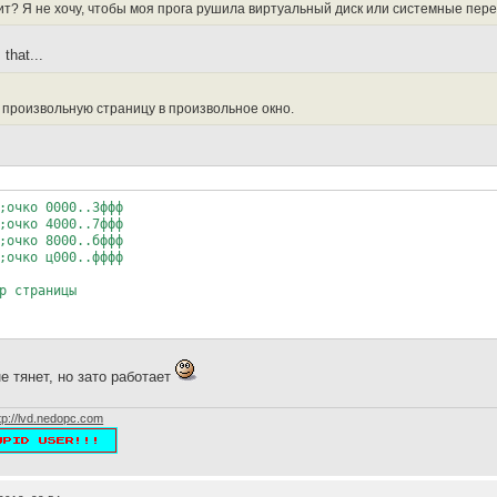
жит? Я не хочу, чтобы моя прога рушила виртуальный диск или системные п
that...
ь произвольную страницу в произвольное окно.
;очко 0000..3ффф
;очко 4000..7ффф
;очко 8000..бффф
;очко ц000..фффф
р страницы
е тянет, но зато работает
tp://lvd.nedopc.com