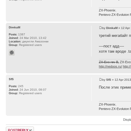
ZX-Phoenix.
Pentevo ZX-Evoluton 
DimkaM
by
DimkaM
» 12 Apr
Posts:
1387
третий мегабайт 
Joined:
24 Mar 2010, 13:42
Location:
джунгли Амазонки
Group:
Registered users
----пост адд----
хотя там вроде .t
ZX-Evo rev B,
ZX-Evo
http://nedoos.ru/
http:/
SfS
by
SfS
» 12 Apr 2013
Posts:
245
После этих приме
Joined:
24 Jun 2010, 08:07
Group:
Registered users
ZX-Phoenix.
Pentevo ZX-Evoluton 
Displ
Post a reply