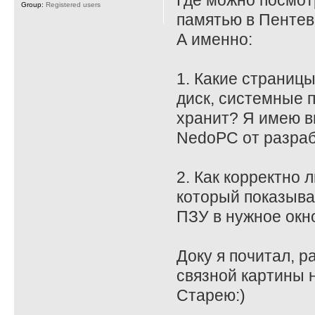
Где можно посмот
Group:
Registered users
памятью в Пенте
А именно:
1. Какие страницы
диск, системные 
хранит? Я имею в
NedoPC от разраб
2. Как корректно 
который показыва
ПЗУ в нужное окн
Доку я почитал, р
связной картины н
Старею:)