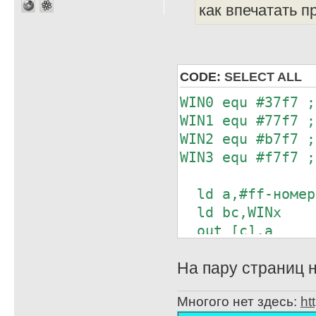
как впечатать п
CODE:
SELECT ALL
WIN0 equ #37f7 ;
WIN1 equ #77f7 ;
WIN2 equ #b7f7 ;
WIN3 equ #f7f7 ;
ld a,#ff-номер
ld bc,WINx
out [c],a
На пару страниц н
Многого нет здесь:
ht