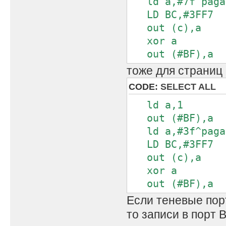
ld a,#7f^paga
LD BC,#3FF7
out (c),a
xor a
out (#BF),a
тоже для страниц 
CODE:
SELECT ALL
ld a,1
out (#BF),a
ld a,#3f^paga
LD BC,#3FF7
out (c),a
xor a
out (#BF),a
Если теневые пор
то записи в порт 