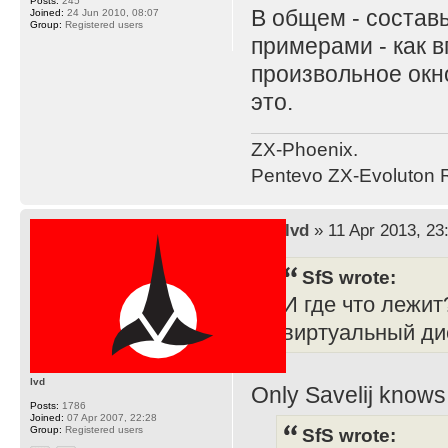
Posts:
245
В общем - составь
Joined:
24 Jun 2010, 08:07
Group:
Registered users
примерами - как 
произвольное окно
это.
ZX-Phoenix.
Pentevo ZX-Evoluton R
by
lvd
» 11 Apr 2013, 23
SfS wrote:
И где что лежит
виртуальный д
lvd
Only Savelij knows 
Posts:
1786
Joined:
07 Apr 2007, 22:28
Group:
Registered users
SfS wrote: