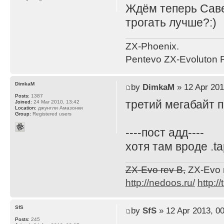
Ждём теперь Саве
трогать лучше?:)
ZX-Phoenix.
Pentevo ZX-Evoluton R
DimkaM
by
DimkaM
» 12 Apr 201
Posts:
1387
третий мегабайт 
Joined:
24 Mar 2010, 13:42
Location:
джунгли Амазонки
Group:
Registered users
----пост адд----
хотя там вроде .t
ZX-Evo rev B,
ZX-Evo 
http://nedoos.ru/
http://
SfS
by
SfS
» 12 Apr 2013, 00
Posts:
245