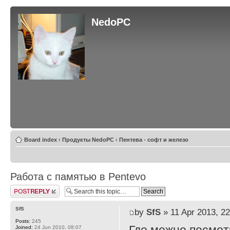
NedoPC
Board index
‹
Продукты NedoPC
‹
Пентева - софт и железо
Работа с памятью в Pentevo
Post a reply
SfS
by
SfS
» 11 Apr 2013, 22
Posts:
245
Joined:
24 Jun 2010, 08:07