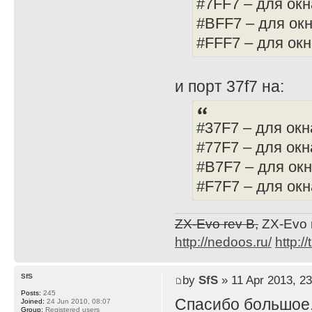
#7FF7 – для окн
#BFF7 – для окн
#FFF7 – для окн
и порт 37f7 на:
#37F7 – для окн
#77F7 – для окн
#B7F7 – для окн
#F7F7 – для ок
ZX-Evo rev B,
ZX-Evo 
http://nedoos.ru/
http://
SfS
by
SfS
» 11 Apr 2013, 23
Posts:
245
Спасибо большое
Joined:
24 Jun 2010, 08:07
Group:
Registered users