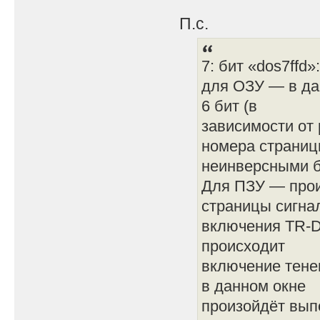
П.с.
7: бит «dos7ffd»:
для ОЗУ — в да
6 бит (в
зависимости от 
номера страни
неинверсными б
Для ПЗУ — прои
страницы сигна
включения TR-D
происходит
включение тене
в данном окне
произойдёт вып