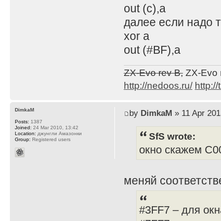
out (c),a
далее если надо 
xor a
out (#BF),a
ZX-Evo rev B,
ZX-Evo 
http://nedoos.ru/
http://
DimkaM
by
DimkaM
» 11 Apr 201
Posts:
1387
Joined:
24 Mar 2010, 13:42
SfS wrote:
Location:
джунгли Амазонки
Group:
Registered users
окно скажем С00
меняй соответстве
#3FF7 – для окн