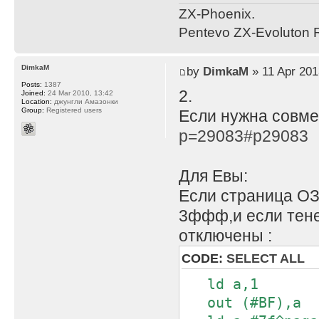
ZX-Phoenix.
Pentevo ZX-Evoluton R
DimkaM
by
DimkaM
» 11 Apr 201
Posts:
1387
2.
Joined:
24 Mar 2010, 13:42
Location:
джунгли Амазонки
Group:
Registered users
Если нужна совме
p=29083#p29083
Для Евы:
Если страница ОЗ
3ффф,и если тен
отключены :
CODE:
SELECT ALL
ld a,1
out (#BF),a