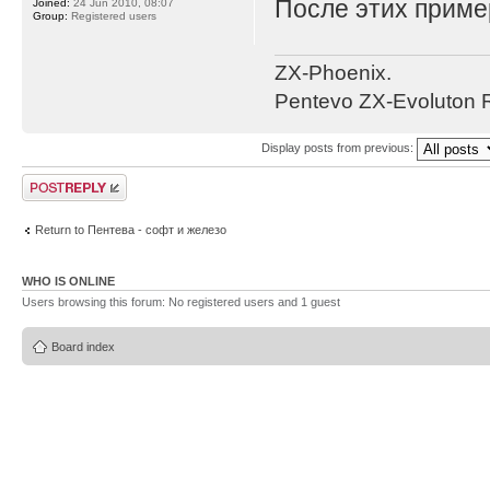
После этих приме
Joined:
24 Jun 2010, 08:07
Group:
Registered users
ZX-Phoenix.
Pentevo ZX-Evoluton R
Display posts from previous:
Post a reply
Return to Пентева - софт и железо
WHO IS ONLINE
Users browsing this forum: No registered users and 1 guest
Board index