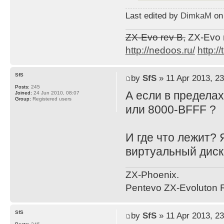
Last edited by
DimkaM
on 
ZX-Evo rev B,
ZX-Evo 
http://nedoos.ru/
http://
SfS
by
SfS
» 11 Apr 2013, 23
Posts:
245
А если в пределах
Joined:
24 Jun 2010, 08:07
Group:
Registered users
или 8000-BFFF ?
И где что лежит? 
виртуальный дис
ZX-Phoenix.
Pentevo ZX-Evoluton R
SfS
by
SfS
» 11 Apr 2013, 23