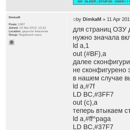
DimkaM
by
DimkaM
» 11 Apr 201
Posts:
1387
для страниц ОЗУ 
Joined:
24 Mar 2010, 13:42
Location:
джунгли Амазонки
Group:
Registered users
нужно значала вк
ld a,1
out (#BF),a
далее сконфигурит
не сконфигурено э
в нашем случае в
ld a,#7f
LD BC,#3FF7
out (c),a
теперь втыкаем с
ld a,#ff^paga
LD BC,#37F7