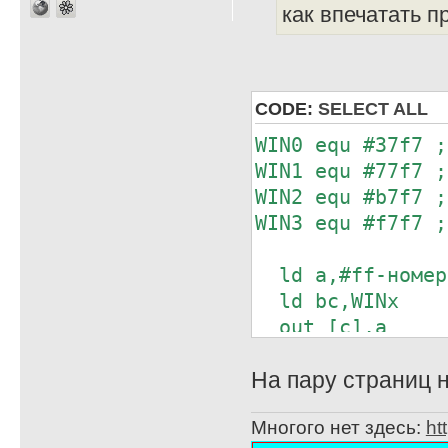
как впечатать п
CODE:
SELECT ALL
WIN0 equ #37f7 ;
WIN1 equ #77f7 ;
WIN2 equ #b7f7 ;
WIN3 equ #f7f7 ;
ld a,#ff-номер
ld bc,WINx
out [c],a
На пару страниц н
Многого нет здесь:
ht