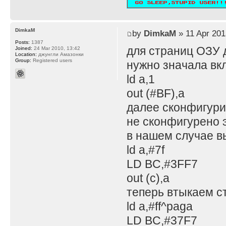
DimkaM
by
DimkaM
» 11 Apr 201
Posts:
1387
для страниц ОЗУ 
Joined:
24 Mar 2010, 13:42
Location:
джунгли Амазонки
Group:
Registered users
нужно значала вк
ld a,1
out (#BF),a
далее сконфигурит
не сконфигурено э
в нашем случае в
ld a,#7f
LD BC,#3FF7
out (c),a
теперь втыкаем с
ld a,#ff^paga
LD BC,#37F7