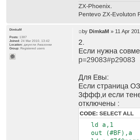
ZX-Phoenix.
Pentevo ZX-Evoluton R
DimkaM
by
DimkaM
» 11 Apr 201
Posts:
1387
2.
Joined:
24 Mar 2010, 13:42
Location:
джунгли Амазонки
Group:
Registered users
Если нужна совме
p=29083#p29083
Для Евы:
Если страница ОЗ
3ффф,и если тен
отключены :
CODE:
SELECT ALL
ld a,1
out (#BF),a