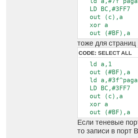
ld a,#7f^paga
LD BC,#3FF7
out (c),a
xor a
out (#BF),a
тоже для страниц 
CODE:
SELECT ALL
ld a,1
out (#BF),a
ld a,#3f^paga
LD BC,#3FF7
out (c),a
xor a
out (#BF),a
Если теневые пор
то записи в порт 