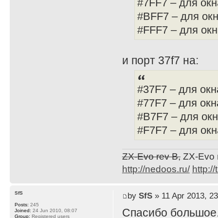
#7FF7 – для окн
#BFF7 – для окн
#FFF7 – для окн
и порт 37f7 на:
#37F7 – для окн
#77F7 – для окн
#B7F7 – для окн
#F7F7 – для ок
ZX-Evo rev B,
ZX-Evo 
http://nedoos.ru/
http://
SfS
by
SfS
» 11 Apr 2013, 23
Posts:
245
Спасибо большое
Joined:
24 Jun 2010, 08:07
Group:
Registered users