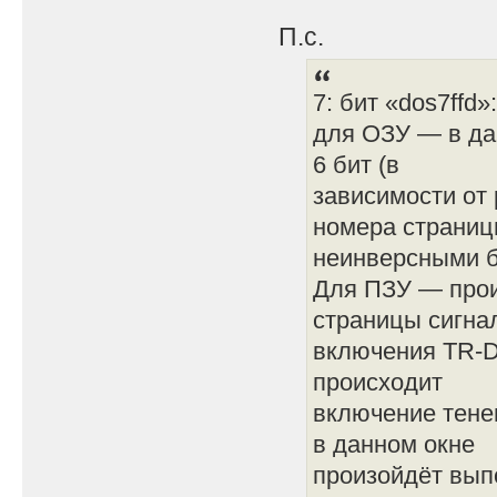
П.с.
7: бит «dos7ffd»:
для ОЗУ — в да
6 бит (в
зависимости от 
номера страни
неинверсными б
Для ПЗУ — прои
страницы сигна
включения TR-D
происходит
включение тене
в данном окне
произойдёт вып