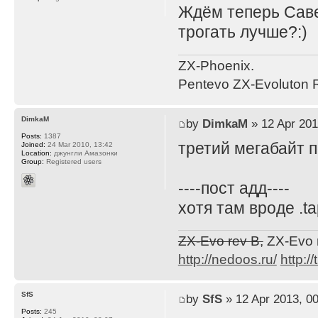
Ждём теперь Саве
трогать лучше?:)
ZX-Phoenix.
Pentevo ZX-Evoluton R
DimkaM
by
DimkaM
» 12 Apr 201
Posts:
1387
третий мегабайт 
Joined:
24 Mar 2010, 13:42
Location:
джунгли Амазонки
Group:
Registered users
----пост адд----
хотя там вроде .t
ZX-Evo rev B,
ZX-Evo 
http://nedoos.ru/
http://
SfS
by
SfS
» 12 Apr 2013, 00
Posts:
245