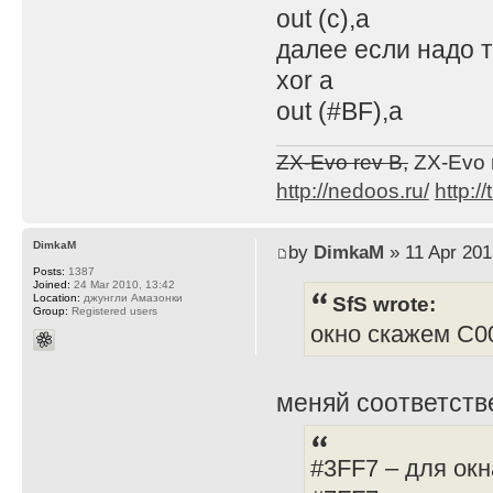
out (c),a
далее если надо 
xor a
out (#BF),a
ZX-Evo rev B,
ZX-Evo 
http://nedoos.ru/
http://
DimkaM
by
DimkaM
» 11 Apr 201
Posts:
1387
Joined:
24 Mar 2010, 13:42
SfS wrote:
Location:
джунгли Амазонки
Group:
Registered users
окно скажем С00
меняй соответстве
#3FF7 – для окн