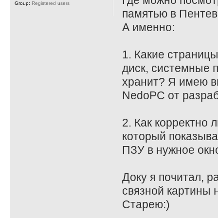
Где можно посмот
Group:
Registered users
памятью в Пенте
А именно:
1. Какие страницы
диск, системные 
хранит? Я имею в
NedoPC от разраб
2. Как корректно 
который показыва
ПЗУ в нужное окн
Доку я почитал, р
связной картины н
Старею:)