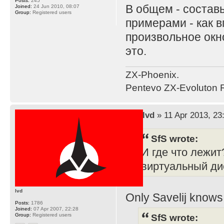
Posts:
245
В общем - составь
Joined:
24 Jun 2010, 08:07
Group:
Registered users
примерами - как 
произвольное окно
это.
ZX-Phoenix.
Pentevo ZX-Evoluton R
by
lvd
» 11 Apr 2013, 23
SfS wrote:
И где что лежит
виртуальный д
lvd
Only Savelij knows 
Posts:
1786
Joined:
07 Apr 2007, 22:28
Group:
Registered users
SfS wrote: