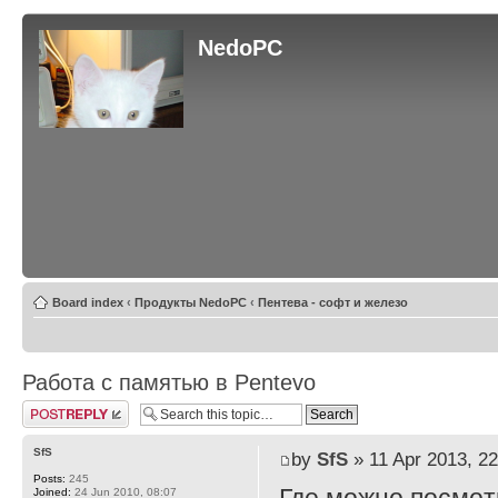
NedoPC
Board index
‹
Продукты NedoPC
‹
Пентева - софт и железо
Работа с памятью в Pentevo
Post a reply
SfS
by
SfS
» 11 Apr 2013, 22
Posts:
245
Joined:
24 Jun 2010, 08:07