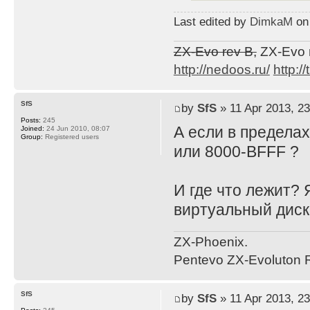
Last edited by
DimkaM
on 
ZX-Evo rev B,
ZX-Evo 
http://nedoos.ru/
http://
SfS
by
SfS
» 11 Apr 2013, 23
Posts:
245
А если в пределах
Joined:
24 Jun 2010, 08:07
Group:
Registered users
или 8000-BFFF ?
И где что лежит? 
виртуальный дис
ZX-Phoenix.
Pentevo ZX-Evoluton R
SfS
by
SfS
» 11 Apr 2013, 23