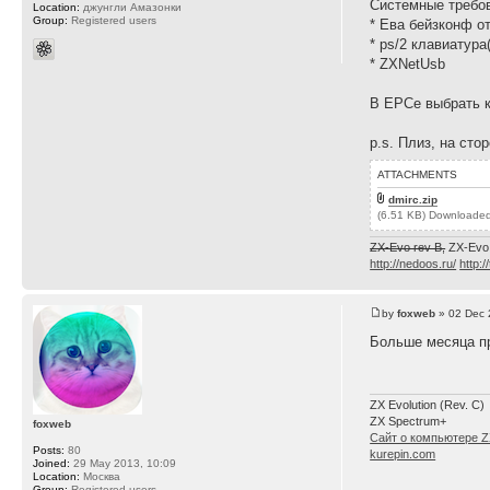
Системные требо
Location:
джунгли Амазонки
Group:
Registered users
* Ева бейзконф от
* ps/2 клавиатура
* ZXNetUsb
В ЕРСе выбрать 
p.s. Плиз, на ст
ATTACHMENTS
dmirc.zip
(6.51 KB) Downloaded
ZX-Evo rev B,
ZX-Evo
http://nedoos.ru/
http:/
by
foxweb
» 02 Dec 
Больше месяца пр
ZX Evolution (Rev. C)
ZX Spectrum+
foxweb
Сайт о компьютере ZX
Posts:
80
kurepin.com
Joined:
29 May 2013, 10:09
Location:
Москва
Group:
Registered users