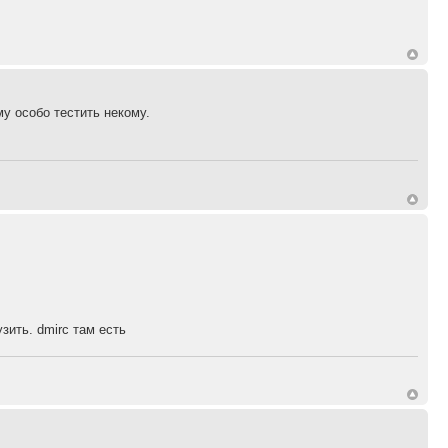
му особо тестить некому.
зить. dmirc там есть