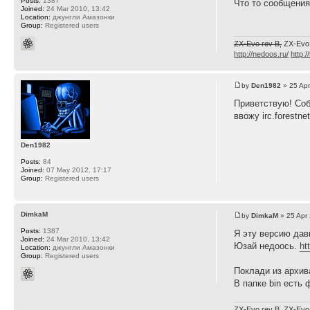
Posts:
1387
Что то сообщени
Joined:
24 Mar 2010, 13:42
Location:
джунгли Амазонки
Group:
Registered users
ZX-Evo rev B,
ZX-Evo
http://nedoos.ru/
http:/
by
Den1982
» 25 Apr
Приветствую! Собр
ввожу irc.forestnet
Den1982
Posts:
84
Joined:
07 May 2012, 17:17
Group:
Registered users
DimkaM
by
DimkaM
» 25 Apr
Posts:
1387
Я эту версию дав
Joined:
24 Mar 2010, 13:42
Юзай недоось.
ht
Location:
джунгли Амазонки
Group:
Registered users
Поклади из архив
В папке bin есть 
ZX-Evo rev B,
ZX-Evo