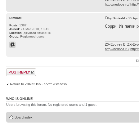
http://nedoos.ru/
http:/
DimkaM
by
DimkaM
» 25 Apr
Posts:
1387
Сорри. Из папки 
Joined:
24 Mar 2010, 13:42
Location:
джунгли Амазонки
Group:
Registered users
ZX-Evo rev B,
ZX-Evo
http://nedoos.ru/
http:/
D
Post a reply
Return to ZXNetUsb - софт и железо
WHO IS ONLINE
Users browsing this forum: No registered users and 1 guest
Board index