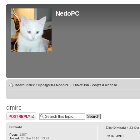
NedoPC
Board index
‹
Продукты NedoPC
‹
ZXNetUsb - софт и железо
dmirc
Post a reply
DimkaM
by
DimkaM
» 23 Oct
Posts:
1387
irc-клиент.
Joined:
24 Mar 2010, 13:42