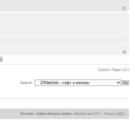
8 posts • Page
1
of
1
Jump to:
The team
•
Delete all board cookies
• All times are UTC + 3 hours [
DST
]