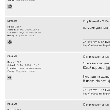
DimkaM
by
DimkaM
» 02 Dec
Posts:
1387
по моим данным п
Joined:
24 Mar 2010, 13:42
Location:
джунгли Амазонки
Group:
Registered users
ZX-Evo rev B,
ZX-Evo
http://nedoos.ru/
http:/
DimkaM
by
DimkaM
» 25 Apr
Posts:
1387
Я эту версию дав
Joined:
24 Mar 2010, 13:42
Юзай недоось.
ht
Location:
джунгли Амазонки
Group:
Registered users
Поклади из архив
В папке bin есть 
ZX-Evo rev B,
ZX-Evo
http://nedoos.ru/
http:/
DimkaM
by
DimkaM
» 25 Apr