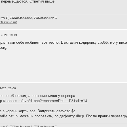
я перемещаются. Ответил выше
 rev C,
ZXNetUsb rev A,
ZXNetUsb rev С
/ti6.zxevo.ru/
 2020, 19:19
ал таки себе юсбинет, вот тестю. Выставил кодировку cp866, могу писат
.org.
 2020, 20:06
но не обновлял, а порт сменился у сервера.
tp://nedoos.ru/svn/dl.php?repname=Rel ... F&isdir=1&
а в корень карты всё. Запускать osevosd.$c
файл net.ini можешь поправить, по дефолту dhcp. После правки перезагру
 rev C,
ZXNetUsb rev A,
ZXNetUsb rev С