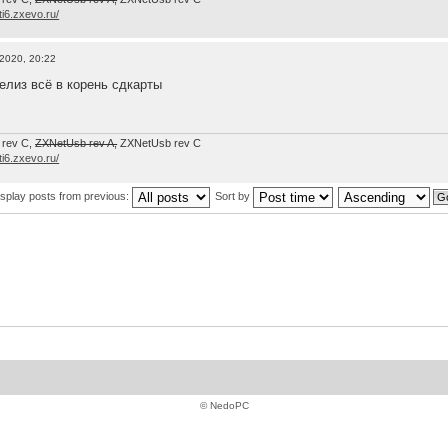
/ti6.zxevo.ru/
 2020, 20:22
релиз всё в корень сдкарты
 rev C,
ZXNetUsb rev A,
ZXNetUsb rev С
/ti6.zxevo.ru/
isplay posts from previous:
Sort by
© NedoPC