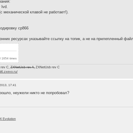
вания:
 lvd.
(с механической клавой не работает!).
кодировку ср866
оронних ресурсах указывайте ссылку на топик, а не на прилепленный фай
 1654 times
 rev C,
ZXNetUsb rev A,
ZXNetUsb rev С
/ti6.zxevo.ru/
2013, 17:41
ошло, неужели никто не попробовал?
 Evolution