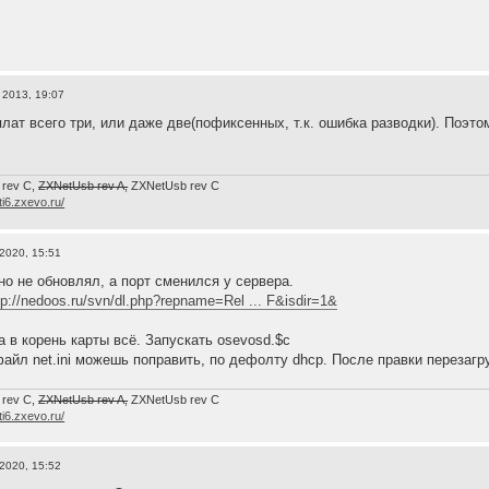
 2013, 19:07
лат всего три, или даже две(пофиксенных, т.к. ошибка разводки). Поэто
 rev C,
ZXNetUsb rev A,
ZXNetUsb rev С
/ti6.zxevo.ru/
 2020, 15:51
но не обновлял, а порт сменился у сервера.
tp://nedoos.ru/svn/dl.php?repname=Rel ... F&isdir=1&
а в корень карты всё. Запускать osevosd.$c
файл net.ini можешь поправить, по дефолту dhcp. После правки перезагру
 rev C,
ZXNetUsb rev A,
ZXNetUsb rev С
/ti6.zxevo.ru/
 2020, 15:52