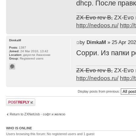
dhcp. После правк
ZX-Evo rev B,
ZX-Evo 
http://nedoos.ru/
http://
DimkaM
by
DimkaM
» 25 Apr 202
Posts:
1387
Сорри. Из папки р
Joined:
24 Mar 2010, 13:42
Location:
джунгли Амазонки
Group:
Registered users
ZX-Evo rev B,
ZX-Evo 
http://nedoos.ru/
http://
Display posts from previous:
Post a reply
Return to ZXNetUsb - софт и железо
WHO IS ONLINE
Users browsing this forum: No registered users and 1 guest