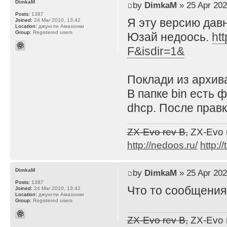
DimkaM
by
DimkaM
» 25 Apr 202
Posts:
1387
Я эту версию давн
Joined:
24 Mar 2010, 13:42
Location:
джунгли Амазонки
Group:
Registered users
Юзай недоось.
ht
F&isdir=1&
Поклади из архива
В папке bin есть 
dhcp. После правк
ZX-Evo rev B,
ZX-Evo 
http://nedoos.ru/
http://
DimkaM
by
DimkaM
» 25 Apr 202
Posts:
1387
Что то сообщени
Joined:
24 Mar 2010, 13:42
Location:
джунгли Амазонки
Group:
Registered users
ZX-Evo rev B,
ZX-Evo 