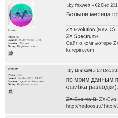
by
foxweb
» 02 Dec 201
Больше месяца пр
ZX Evolution (Rev. C)
foxweb
ZX Spectrum+
Posts:
80
Joined:
29 May 2013, 10:09
Сайт о компьютере ZX
Location:
Москва
Group:
Registered users
kurepin.com
DimkaM
by
DimkaM
» 02 Dec 201
Posts:
1387
по моим данным пл
Joined:
24 Mar 2010, 13:42
Location:
джунгли Амазонки
Group:
Registered users
ошибка разводки).
ZX-Evo rev B,
ZX-Evo 
http://nedoos.ru/
http://