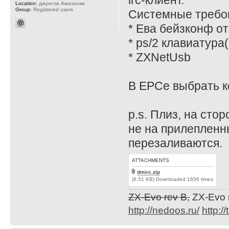
irc-клиент.
Location:
джунгли Амазонки
Group:
Registered users
Системные требо
* Ева бейзконф от 
* ps/2 клавиатура
* ZXNetUsb
В ЕРСе выбрать к
p.s. Плиз, на сто
не на прилепленн
перезаливаются.
ATTACHMENTS
dmirc.zip
(6.51 KB) Downloaded 1656 times
ZX-Evo rev B,
ZX-Evo 
http://nedoos.ru/
http://