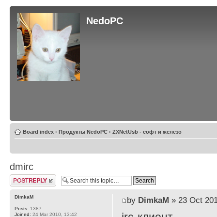
NedoPC
Board index
‹
Продукты NedoPC
‹
ZXNetUsb - софт и железо
dmirc
Post a reply
DimkaM
by
DimkaM
» 23 Oct 201
Posts:
1387
Joined:
24 Mar 2010, 13:42