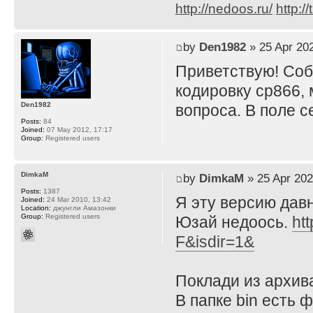
http://nedoos.ru/
http://
by
Den1982
» 25 Apr 202
Приветствую! Соб
кодировку cp866, 
Den1982
вопроса. В поле се
Posts:
84
Joined:
07 May 2012, 17:17
Group:
Registered users
DimkaM
by
DimkaM
» 25 Apr 202
Posts:
1387
Я эту версию давн
Joined:
24 Mar 2010, 13:42
Location:
джунгли Амазонки
Group:
Registered users
Юзай недоось.
ht
F&isdir=1&
Поклади из архива
В папке bin есть 