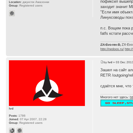
пофиксил вышепр
Location:
джунгли Амазонки
Group:
Registered users
заходит значит МЦ
"Если имя объект
Линуксоводы похо
п.с. Вощем пока 
fatfs кстати расс
ZX-Evo rev B,
ZX-Evo
http://nedoos.ru/
http:/
by
lvd
» 03 Dec 2013
Зашел на сайт ал
RETR /outgoing/rel
сдаётся мне, что 
Многого нет здесь:
ht
lvd
Posts:
1786
Joined:
07 Apr 2007, 22:28
Group:
Registered users