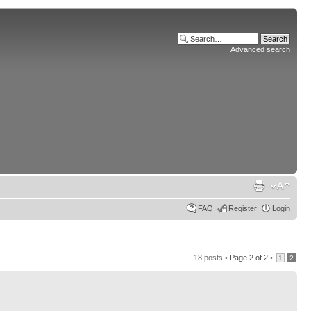
Advanced search
FAQ
Register
Login
18 posts •
Page
2
of
2
•
1
2