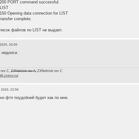
 200 PORT command successful.
 LIST
150 Opening data connection for LIST
ransfer complete.
список файлов по LIST не выдает.
 2020, 20:05
 недооси.
 rev C,
ZXNetUsb rev A,
ZXNetUsb rev С
/ti6.zxevo.ru/
 2020, 23:56
но фтп поудобней будет как по мне.