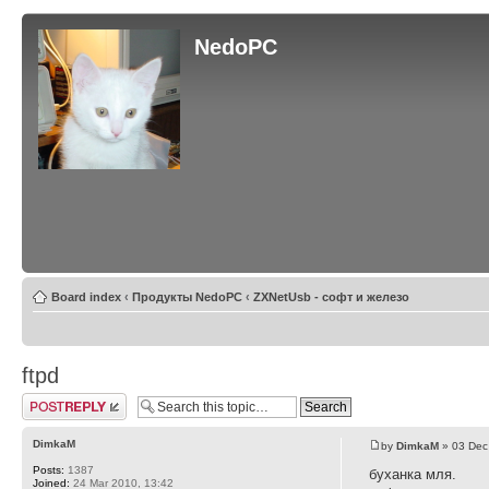
NedoPC
Board index
‹
Продукты NedoPC
‹
ZXNetUsb - софт и железо
ftpd
Post a reply
DimkaM
by
DimkaM
» 03 Dec
Posts:
1387
буханка мля.
Joined:
24 Mar 2010, 13:42