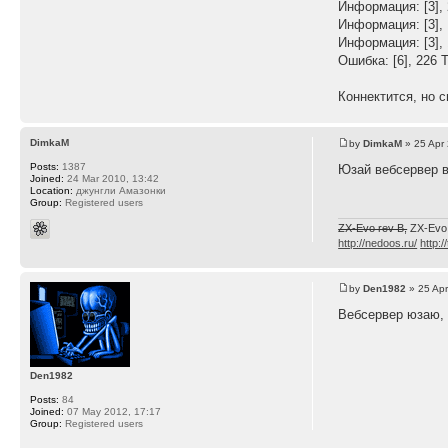
Информация: [3],
Информация: [3],
Информация: [3], 
Ошибка: [6], 226 T
Коннектится, но 
DimkaM
by
DimkaM
» 25 Apr
Posts:
1387
Юзай вебсервер в
Joined:
24 Mar 2010, 13:42
Location:
джунгли Амазонки
Group:
Registered users
ZX-Evo rev B,
ZX-Evo
http://nedoos.ru/
http:/
by
Den1982
» 25 Apr
Вебсервер юзаю, 
Den1982
Posts:
84
Joined:
07 May 2012, 17:17
Group:
Registered users