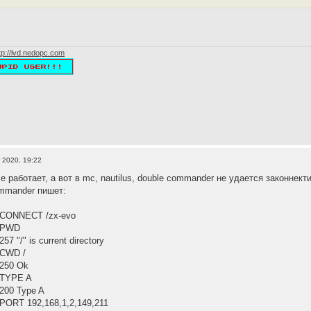
tp://lvd.nedopc.com
 2020, 19:22
ухе работает, а вот в mc, nautilus, double commander не удается законнект
ommander пишет:
 CONNECT /zx-evo
, PWD
7 "/" is current directory
 CWD /
 250 Ok
 TYPE A
200 Type A
 PORT 192,168,1,2,149,211