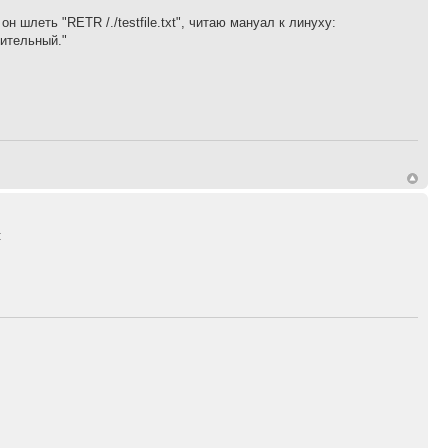
 шлеть "RETR /./testfile.txt", читаю мануал к линуху:
сительный."
: