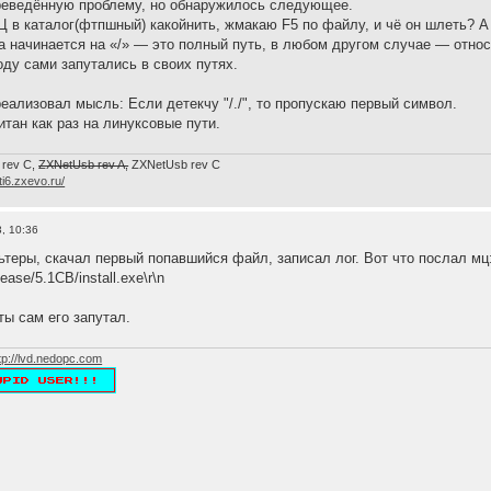
еведённую проблему, но обнаружилось следующее.
 в каталог(фтпшный) какойнить, жмакаю F5 по файлу, и чё он шлеть? А он
а начинается на «/» — это полный путь, в любом другом случае — отно
ду сами запутались в своих путях.
реализовал мысль: Если детекчу "/./", то пропускаю первый символ.
читан как раз на линуксовые пути.
 rev C,
ZXNetUsb rev A,
ZXNetUsb rev С
/ti6.zxevo.ru/
, 10:36
ьтеры, скачал первый попавшийся файл, записал лог. Вот что послал мц
ease/5.1CB/install.exe\r\n
ты сам его запутал.
tp://lvd.nedopc.com