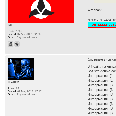
wireshark
Многого нет здесь:
ht
lvd
Posts:
1786
Joined:
07 Apr 2007, 22:28
Group:
Registered users
by
Den1982
» 25 Apr
В filezilla на лин
Вот что double c
Информация: [1],
Информация: [1],
Den1982
Информация: [3]
Posts:
84
Информация: [3], 25
Joined:
07 May 2012, 17:17
Информация: [3],
Group:
Registered users
Информация: [3],
Информация: [3],
Информация: [3], 
Информация: [3],