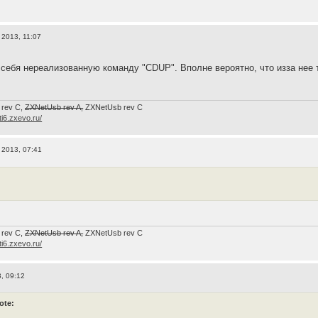
 2013, 11:07
себя нереализованную команду "CDUP". Вполне вероятно, что изза нее 
 rev C,
ZXNetUsb rev A,
ZXNetUsb rev С
/ti6.zxevo.ru/
 2013, 07:41
 rev C,
ZXNetUsb rev A,
ZXNetUsb rev С
/ti6.zxevo.ru/
, 09:12
ote: