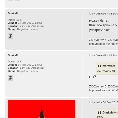
DimkaM
by
DimkaM
» 03 Dec
Posts:
1387
может быть.
Joined:
24 Mar 2010, 13:42
Щас обнаружил у 
Location:
джунгли Амазонки
Group:
Registered users
употребляют.
ZX-Evo rev B,
ZX-Evo
http://nedoos.ru/
http:/
DimkaM
by
DimkaM
» 04 Dec
Posts:
1387
Joined:
24 Mar 2010, 13:42
lvd wrote:
Location:
джунгли Амазонки
записал лог
Group:
Registered users
как?
ZX-Evo rev B,
ZX-Evo
http://nedoos.ru/
http:/
by
lvd
» 04 Dec 2013
DimkaM wr
как?