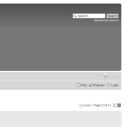
Advanced search
FAQ
Register
Login
12 posts •
Page
2
of
2
•
1
2