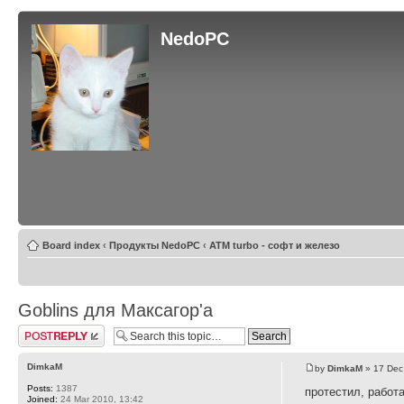
NedoPC
Board index
‹
Продукты NedoPC
‹
ATM turbo - софт и железо
Goblins для Максагор'а
Post a reply
DimkaM
by
DimkaM
» 17 Dec
Posts:
1387
протестил, работ
Joined:
24 Mar 2010, 13:42