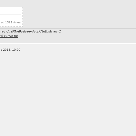
ded 1321 times
 rev C,
ZXNetUsb rev A,
ZXNetUsb rev С
/ti6.zxevo.ru/
c 2013, 10:29