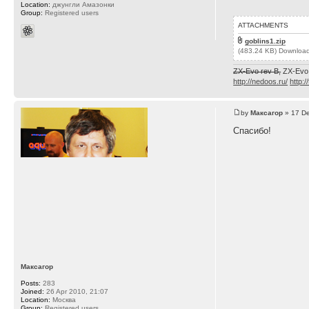
Location:
джунгли Амазонки
Group:
Registered users
ATTACHMENTS
goblins1.zip
(483.24 KB) Downloa
ZX-Evo rev B,
ZX-Evo
http://nedoos.ru/
http:/
by
Максагор
» 17 De
Спасибо!
Максагор
Posts:
283
Joined:
26 Apr 2010, 21:07
Location:
Москва
Group:
Registered users