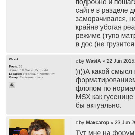
подробно и пошаг
сайте в разделе д
заморачивался, н
крайне убогая реа
режиме (тупо матр
в дос (не грузится
WasiA
by
WasiA
» 22 Jun 2015,
Posts:
99
))))А какой смысл
Joined:
10 Mar 2015, 02:44
Location:
Украина, г. Кременчуг.
Group:
Registered users
форматированием.
флопом по нормал
MSX как гусенице 
бы актуально.
by
Максагор
» 23 Jun 2
Тут мне на форум