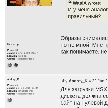
WasiA wrote:
И у меня аналог
правильный?
Образы снимались
но не мной. Мне 
Максагор
как понимаете, не 
Posts:
283
Joined:
26 Apr 2010, 21:07
Location:
Москва
Group:
Registered users
Andrey_K
by
Andrey_K
» 22 Jun 2
Posts:
76
Для загрузки MSX 
Joined:
23 Feb 2015, 11:34
Location:
Владивосток
Group:
Registered users
дискета должна с
байт на нулевой д