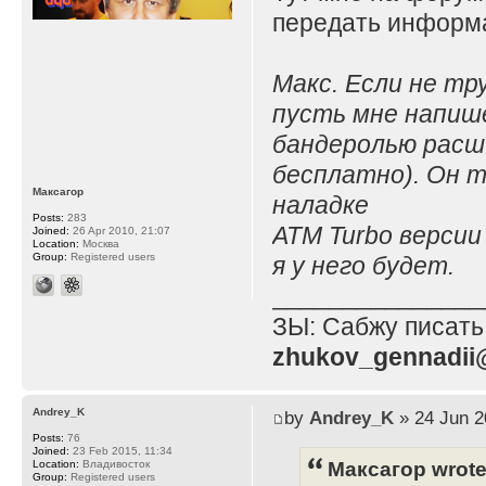
передать информа
Макс. Если не тр
пусть мне напише
бандеролью расш
бесплатно). Он т
Максагор
наладке
Posts:
283
ATM Turbo версии
Joined:
26 Apr 2010, 21:07
Location:
Москва
Group:
Registered users
я у него будет.
_______________
ЗЫ: Сабжу писать
zhukov_gennadii@
Andrey_K
by
Andrey_K
» 24 Jun 2
Posts:
76
Joined:
23 Feb 2015, 11:34
Максагор wrote
Location:
Владивосток
Group:
Registered users