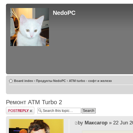
NedoPC
Board index
‹
Продукты NedoPC
‹
ATM turbo - софт и железо
Ремонт ATM Turbo 2
Post a reply
by
Максагор
» 22 Jun 2