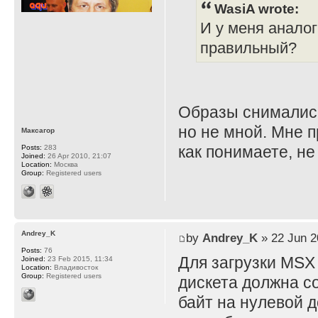
WasiA wrote:
И у меня аналог
правильный?
Образы снимались
но не мной. Мне 
Максагор
как понимаете, не 
Posts:
283
Joined:
26 Apr 2010, 21:07
Location:
Москва
Group:
Registered users
Andrey_K
by
Andrey_K
» 22 Jun 2
Posts:
76
Для загрузки MSX 
Joined:
23 Feb 2015, 11:34
Location:
Владивосток
Group:
Registered users
дискета должна с
байт на нулевой д