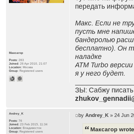
передать информа
Макс. Если не тр
пусть мне напише
бандеролью расш
бесплатно). Он т
Максагор
наладке
Posts:
283
ATM Turbo версии
Joined:
26 Apr 2010, 21:07
Location:
Москва
Group:
Registered users
я у него будет.
_______________
ЗЫ: Сабжу писать
zhukov_gennadii@
Andrey_K
by
Andrey_K
» 24 Jun 2
Posts:
76
Joined:
23 Feb 2015, 11:34
Максагор wrote
Location:
Владивосток
Group:
Registered users