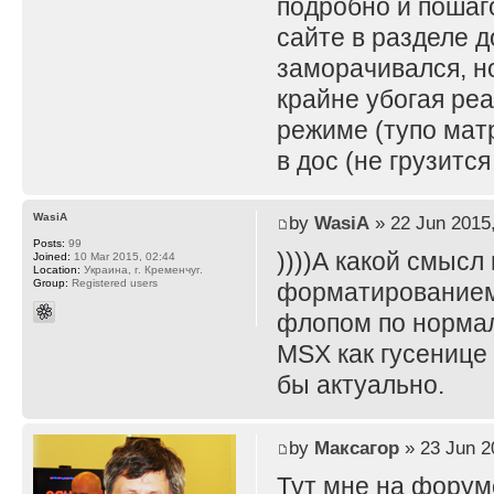
подробно и пошаг
сайте в разделе д
заморачивался, н
крайне убогая реа
режиме (тупо матр
в дос (не грузится
WasiA
by
WasiA
» 22 Jun 2015,
Posts:
99
))))А какой смысл
Joined:
10 Mar 2015, 02:44
Location:
Украина, г. Кременчуг.
Group:
Registered users
форматированием.
флопом по нормал
MSX как гусенице 
бы актуально.
by
Максагор
» 23 Jun 2
Тут мне на форум