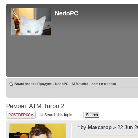
NedoPC
Board index
‹
Продукты NedoPC
‹
ATM turbo - софт и железо
Ремонт ATM Turbo 2
Post a reply
by
Максагор
» 22 Jun 2