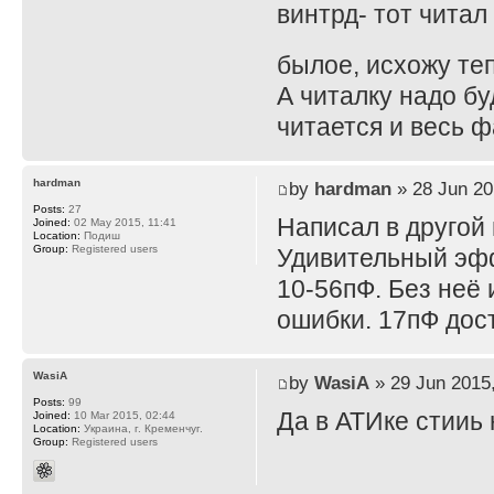
винтрд- тот чита
былое, исхожу те
А читалку надо бу
читается и весь ф
hardman
by
hardman
» 28 Jun 20
Posts:
27
Написал в другой 
Joined:
02 May 2015, 11:41
Location:
Подиш
Group:
Registered users
Удивительный эфф
10-56пФ. Без неё
ошибки. 17пФ дос
WasiA
by
WasiA
» 29 Jun 2015,
Posts:
99
Да в АТИке стииь 
Joined:
10 Mar 2015, 02:44
Location:
Украина, г. Кременчуг.
Group:
Registered users