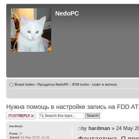
NedoPC
Board index
‹
Продукты NedoPC
‹
ATM turbo - софт и железо
Нужна помощь в настройке запись на FDD A
Post a reply
hardman
by
hardman
» 24 May 20
Posts:
27
Joined:
02 May 2015, 11:41