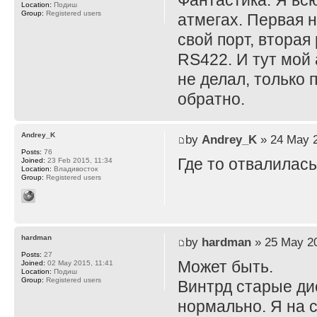
Фантастика. Я всю
Location:
Подиш
Group:
Registered users
атмегах. Первая н
свой порт, вторая
RS422. И тут мой 
не делал, только 
обратно.
Andrey_K
by
Andrey_K
» 24 May 2
Posts:
76
Где то отвалилась
Joined:
23 Feb 2015, 11:34
Location:
Владивосток
Group:
Registered users
hardman
by
hardman
» 25 May 20
Posts:
27
Может быть.
Joined:
02 May 2015, 11:41
Location:
Подиш
Group:
Registered users
Винтрд старые дис
нормально. Я на 