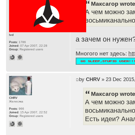
Максагор wrote
А чем можно за
восьмиканально
lvd
а зачем он нужен
Posts:
1786
Joined:
07 Apr 2007, 22:28
Group:
Registered users
Многого нет здесь:
ht
by
CHRV
» 23 Dec 2015,
Максагор wrote
CHRV
А чем можно за
Желесяка
восьмиканально
Posts:
966
Joined:
15 Apr 2007, 22:52
Group:
Registered users
Есть идеи? Ана