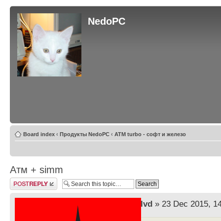
NedoPC
Board index
‹
Продукты NedoPC
‹
ATM turbo - софт и железо
Атм + simm
Post a reply
by
lvd
» 23 Dec 2015, 1