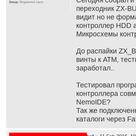
Сегодня собрал и
Group:
Registered users
переходник ZX-BUS
видит но не форма
контроллер HDD а
Микросхемы контр
До распайки ZX_B
винты к АТМ, тес
заработал..
Тестировал прогр
контроллера совм
NemoIDE?
Так же подключен
каталоги через Fa