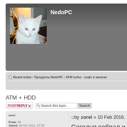
NedoPC
Board index
‹
Продукты NedoPC
‹
ATM turbo - софт и железо
АТМ + HDD
Post a reply
zorel
by
zorel
» 10 Feb 2016, 
Posts:
58
Joined:
06 Oct 2011, 07:55