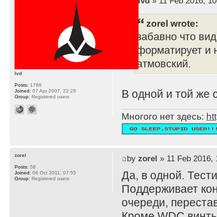
by
lvd
» 11 Feb 2016, 10
zorel wrote:
забавно что вид
форматирует и 
атмовский.
lvd
Posts:
1786
В одной и той же
Joined:
07 Apr 2007, 22:28
Group:
Registered users
Многого нет здесь:
ht
zorel
by
zorel
» 11 Feb 2016, 
Posts:
58
Да, в одной. Тест
Joined:
06 Oct 2011, 07:55
Group:
Registered users
Поддерживает кон
очереди, переста
Кроме WDC винты 