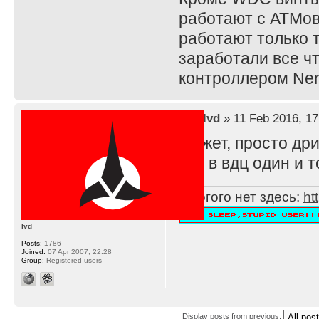
работают с АТМов
работают только 
заработали все чт
контроллером Ne
by
lvd
» 11 Feb 2016, 17
Может, просто дри
что в вдц один и т
Многого нет здесь:
ht
lvd
Posts:
1786
Joined:
07 Apr 2007, 22:28
Group:
Registered users
Display posts from previous: