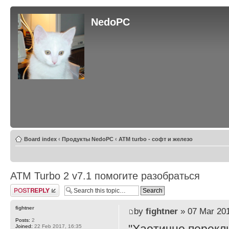
NedoPC
Board index
‹
Продукты NedoPC
‹
ATM turbo - софт и железо
ATM Turbo 2 v7.1 помогите разобраться
Post a reply
fightner
by
fightner
» 07 Mar 201
Posts:
2
Joined:
22 Feb 2017, 16:35