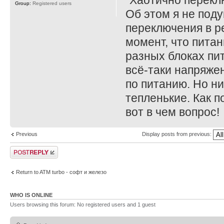
"Хаотично перекл
Group:
Registered users
Об этом я не под
переключения в р
момент, что питан
разных блоках пи
всё-таки напряжен
по питанию. Но н
тепленькие. Как п
вот в чем вопрос!
Previous
Display posts from previous:
Post a reply
Return to ATM turbo - софт и железо
WHO IS ONLINE
Users browsing this forum: No registered users and 1 guest